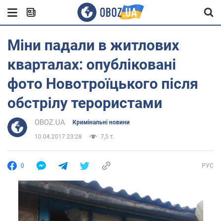
Міни падали в житлових
кварталах: опубліковані
фото Новотроїцького після
обстрілу терористами
OBOZ.UA
Кримінальні новини
10.04.2017 23:28
7,5 т.
0
РУС