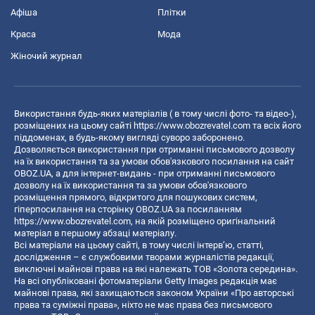
Афіша
Плітки
Краса
Мода
Жіночий журнал
Використання будь-яких матеріалів ( в тому числі фото- та відео-),
розміщених на цьому сайті
https://www.obozrevatel.com
та всіх його
піддоменах, в будь-якому вигляді суворо заборонено.
Дозволяється використання при отриманні письмового дозволу
на їх використання та за умови обов'язкового посилання на сайт
OBOZ.UA, а для інтернет-видань - при отриманні письмового
дозволу на їх використання та за умови обов'язкового
розміщення прямого, відкритого для пошукових систем,
гіперпосилання на сторінку OBOZ.UA за посиланням
https://www.obozrevatel.com
, на якій розміщено оригінальний
матеріал в першому абзаці матеріалу.
Всі матеріали на цьому сайті, в тому числі інтерв’ю, статті,
дослідження – є службовими творами журналістів редакції,
виключні майнові права на які належать ТОВ «Золота середина».
На всі опубліковані фотоматеріали Getty Images редакція має
майнові права, які захищаються законом України «Про авторські
права та суміжні права», ніхто не має права без письмового