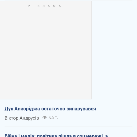
Дух Анкоріджа остаточно випарувався
Віктор Андрусів
6,5 т.
Війна і медіа: політика пішла в соцмережі, а