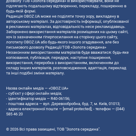
дозволу ТОВ «Золота середина» їх використовувати, вони не
підлягають подальшому відтворенню, перекладу, поширенню в
будь-якій формі.
Редакція OBOZ.UA може не поділяти точку зору, викладену в
авторському матеріалі. За достовірність інформації, опублікованої
в рекламних матеріалах, відповідальність несе рекламодавець.
Заборонено використання матеріалів розміщених на цьому сайті,
хоч із зазначенням гіперпосилання на сторінку цього сайту,
логотипу OBOZ.UA або будь-якого іншого згадування, але без
письмового дозволу Редакції/ТОВ «Золота середина»
Незаконним використанням матеріалів буде вважатися: будь-яке
копiювання, публiкацiя, передрук, наступне поширення,
використання, переробка з використанням, включенням до
складу інших матеріалів, розповсюдження, адаптація, переклад
та інші подібні зміни матеріалу.
Назва онлайн медіа — «OBOZ.UA»
- суб'єкт у сфері онлайн медіа;
- ідентифікатор медіа — R40-06156;
- поштова адреса — вул. Деревообробна, буд. 7, м. Київ, 01013;
- адреса електронної пошти —
[email protected]
; - телефон — (044)
585 46 20
© 2026 Всі права захищені, ТОВ "Золота середина".