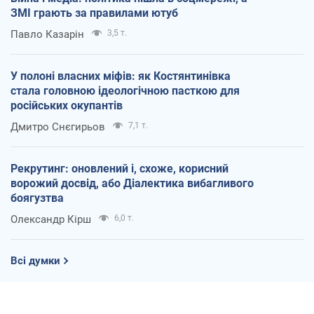
ЗМІ грають за правилами ютуб
Павло Казарін
3,5 т.
У полоні власних міфів: як Костянтинівка
стала головною ідеологічною пасткою для
російських окупантів
Дмитро Снєгирьов
7,1 т.
Рекрутинг: оновлений і, схоже, корисний
ворожий досвід, або Діалектика вибагливого
боягузтва
Олександр Кірш
6,0 т.
Всі думки