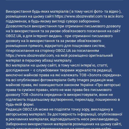
Використання будь-яких матеріалів ( в тому числі фото- та відео-),
розміщених на цьому сайті
https://www.obozrevatel.com
та всіх його
піддоменах, в будь-якому вигляді суворо заборонено.
Дозволяється використання при отриманні письмового дозволу
на їх використання та за умови обов'язкового посилання на сайт
OBOZ.UA, а для інтернет-видань - при отриманні письмового
дозволу на їх використання та за умови обов'язкового
розміщення прямого, відкритого для пошукових систем,
гіперпосилання на сторінку OBOZ.UA за посиланням
https://www.obozrevatel.com
, на якій розміщено оригінальний
матеріал в першому абзаці матеріалу.
Всі матеріали на цьому сайті, в тому числі інтерв’ю, статті,
дослідження – є службовими творами журналістів редакції,
виключні майнові права на які належать ТОВ «Золота середина».
На всі опубліковані фотоматеріали Getty Images редакція має
майнові права, які захищаються законом України «Про авторські
права та суміжні права», ніхто не має права без письмового
дозволу ТОВ «Золота середина» їх використовувати, вони не
підлягають подальшому відтворенню, перекладу, поширенню в
будь-якій формі.
Редакція OBOZ.UA може не поділяти точку зору, викладену в
авторському матеріалі. За достовірність інформації, опублікованої
в рекламних матеріалах, відповідальність несе рекламодавець.
Заборонено використання матеріалів розміщених на цьому сайті,
хоч із зазначенням гіперпосилання на сторінку цього сайту,