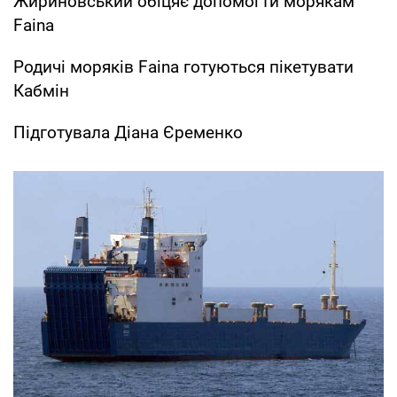
Жириновський обіцяє допомогти морякам
Faina
Родичі моряків Faina готуються пікетувати
Кабмін
Підготувала Діана Єременко