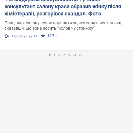
консультант салону краси образив жінку після
хімієтерапії, розгорівся скандал. Фото
Працівник салону почав надавати оцінку зовнішності жінки,
сказавши, що вона носить "чоловічу стрижку"
17,7 т.
7.08.2026 22:11