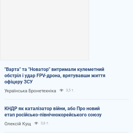
"Варта" та "Новатор" витримали кулеметний
обстріл і удар FPV-дрона, врятувавши життя
офіцеру ЗСУ
Українська Бронетехніка
3,5 т.
КНДР як каталізатор війни, або Про новий
етап російсько-північнокорейського союзу
Олексій Кущ
3,6 т.