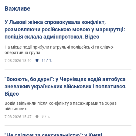
Важливе
У Львові жінка спровокувала конфлікт,
розмовляючи російською мовою у маршрутці:
поліція склала адмінпротокол. Відео
На місце події прибули патрульні поліцейські та слідчо-
оперативна група
11,4 т.
7.08.2026 18:40
"Воюють, бо дурні": у Чернівцях водій автобуса
зневажив українських військових і поплатився.
Відео
Водія звільнили після конфлікту з пасажирами та образ
військових
9,7 т.
7.08.2026 15:47
"Не слідкує за сексуальністю": у Києві