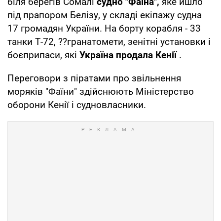
біля берегів Сомалі
судно "Фаїна",
яке йшло
під прапором Белізу, у складі екіпажу судна
17 громадян України. На борту корабля - 33
танки Т-72, ??гранатомети, зенітні установки і
боєприпаси, які
Україна продала Кенії
.
Переговори з піратами про звільнення
моряків "Фаїни" здійснюють Міністерство
оборони Кенії і судновласники.