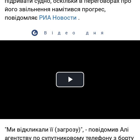
підривати судно, оскільки в переговорах про
його звільнення намітився прогрес,
повідомляє
РИА Новости
.
Відео дня
Play Video
"Ми відкликали її (загрозу)", - повідомив Алі
агентству по супутниковому телефону з борту