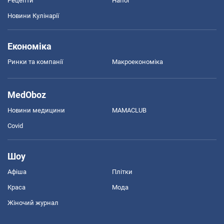
Рецепти
Напої
Новини Кулінарії
Економіка
Ринки та компанії
Макроекономіка
MedOboz
Новини медицини
MAMACLUB
Covid
Шоу
Афіша
Плітки
Краса
Мода
Жіночий журнал