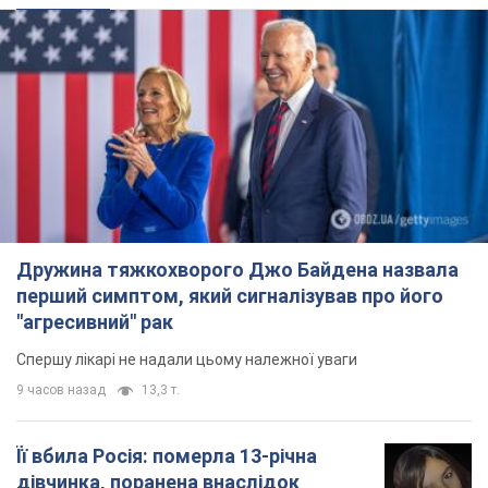
Дружина тяжкохворого Джо Байдена назвала
перший симптом, який сигналізував про його
"агресивний" рак
Спершу лікарі не надали цьому належної уваги
9 часов назад
13,3 т.
Її вбила Росія: померла 13-річна
дівчинка, поранена внаслідок