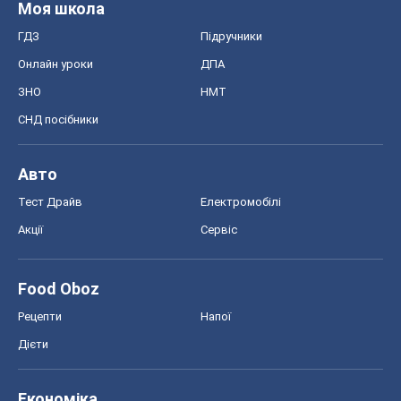
Моя школа
ГДЗ
Підручники
Онлайн уроки
ДПА
ЗНО
НМТ
СНД посібники
Авто
Тест Драйв
Електромобілі
Акції
Сервіс
Food Oboz
Рецепти
Напої
Дієти
Економіка