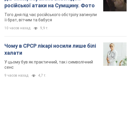
російської атаки на Сумщину. Фото
Того дня під час російського обстрілу загинули
її брат, вітчим та бабуся
10 часов назад
9,9 т.
Чому в СРСР лікарі носили лише білі
халати
У цьому був як практичний, так і символічний
сенс
9 часов назад
4,7 т.