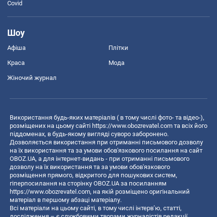
Covid
Шоу
Афіша
Плітки
Краса
Мода
Жіночий журнал
Використання будь-яких матеріалів ( в тому числі фото- та відео-),
розміщених на цьому сайті
https://www.obozrevatel.com
та всіх його
піддоменах, в будь-якому вигляді суворо заборонено.
Дозволяється використання при отриманні письмового дозволу
на їх використання та за умови обов'язкового посилання на сайт
OBOZ.UA, а для інтернет-видань - при отриманні письмового
дозволу на їх використання та за умови обов'язкового
розміщення прямого, відкритого для пошукових систем,
гіперпосилання на сторінку OBOZ.UA за посиланням
https://www.obozrevatel.com
, на якій розміщено оригінальний
матеріал в першому абзаці матеріалу.
Всі матеріали на цьому сайті, в тому числі інтерв’ю, статті,
дослідження – є службовими творами журналістів редакції,