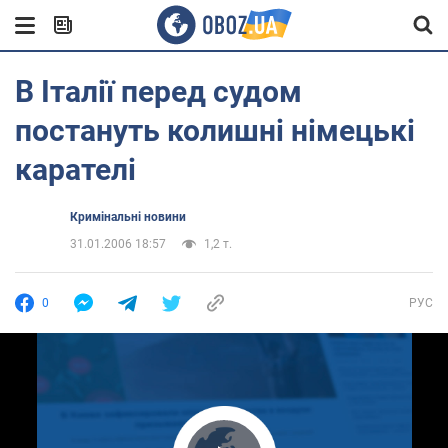
В Італії перед судом
постануть колишні німецькі
карателі
Кримінальні новини
31.01.2006 18:57
1,2 т.
0
РУС