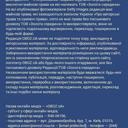
виключні майнові права на які належать ТОВ «Золота середина».
На всі опубліковані фотоматеріали Getty Images редакція має
майнові права, які захищаються законом України «Про авторські
права та суміжні права», ніхто не має права без письмового
дозволу ТОВ «Золота середина» їх використовувати, вони не
підлягають подальшому відтворенню, перекладу, поширенню в
будь-якій формі.
Редакція OBOZ.UA може не поділяти точку зору, викладену в
авторському матеріалі. За достовірність інформації, опублікованої
в рекламних матеріалах, відповідальність несе рекламодавець.
Заборонено використання матеріалів розміщених на цьому сайті,
хоч із зазначенням гіперпосилання на сторінку цього сайту,
логотипу OBOZ.UA або будь-якого іншого згадування, але без
письмового дозволу Редакції/ТОВ «Золота середина»
Незаконним використанням матеріалів буде вважатися: будь-яке
копiювання, публiкацiя, передрук, наступне поширення,
використання, переробка з використанням, включенням до
складу інших матеріалів, розповсюдження, адаптація, переклад
та інші подібні зміни матеріалу.
Назва онлайн медіа — «OBOZ.UA»
- суб'єкт у сфері онлайн медіа;
- ідентифікатор медіа — R40-06156;
- поштова адреса — вул. Деревообробна, буд. 7, м. Київ, 01013;
- адреса електронної пошти —
[email protected]
; - телефон — (044)