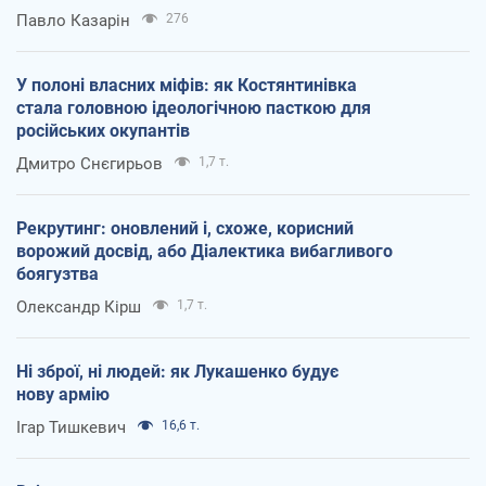
Павло Казарін
276
У полоні власних міфів: як Костянтинівка
стала головною ідеологічною пасткою для
російських окупантів
Дмитро Снєгирьов
1,7 т.
Рекрутинг: оновлений і, схоже, корисний
ворожий досвід, або Діалектика вибагливого
боягузтва
Олександр Кірш
1,7 т.
Ні зброї, ні людей: як Лукашенко будує
нову армію
Ігар Тишкевич
16,6 т.