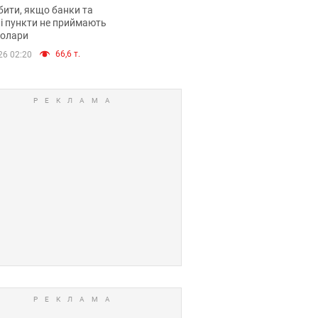
анки такі купюри
ити, якщо банки та
і пункти не приймають
долари
66,6 т.
26 02:20