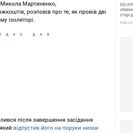
та б
 Микола Мартиненко,
Що роб
обмінн
жкоштів, розповів про те, як провів дві
старі 
му ізоляторі.
9.08.20
ідео дня
лився після завершення засідання
 який
відпустив його на поруки низки