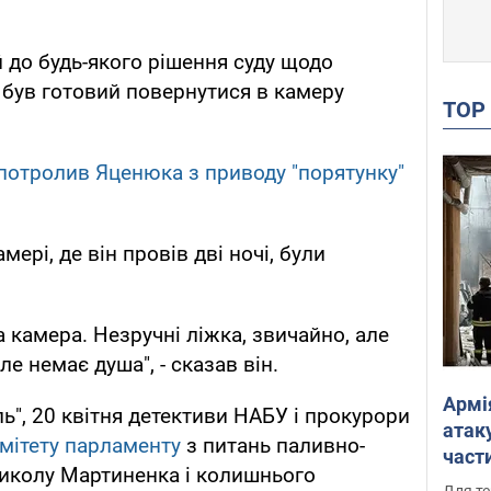
й до будь-якого рішення суду щодо
ь був готовий повернутися в камеру
TO
 потролив Яценюка з приводу "порятунку"
ері, де він провів дві ночі, були
а камера. Незручні ліжка, звичайно, але
е немає душа", - сказав він.
Армі
ь", 20 квітня детективи НАБУ і прокурори
атаку
омітету парламенту
з питань паливно-
части
иколу Мартиненка і колишнього
Фото
Для те