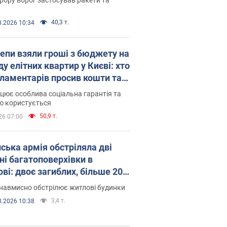
40,3 т.
8.2026 10:34
епи взяли гроші з бюджету на
у елітних квартир у Києві: хто
рламентарів просив кошти та
оселився
цює особлива соціальна гарантія та
ю користується
50,9 т.
26 07:00
йська армія обстріляла дві
ні багатоповерхівки в
ві: двоє загиблих, більше 20
раждалих
навмисно обстрілює житлові будинки
3,4 т.
8.2026 10:38