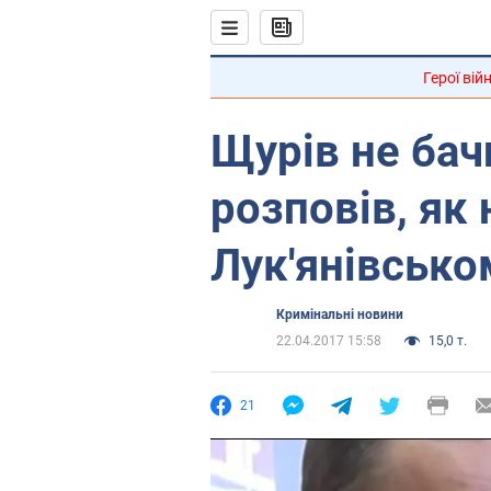
Герої вій
Щурів не бач
розповів, як 
Лук'янівсько
Кримінальні новини
22.04.2017 15:58
15,0 т.
21