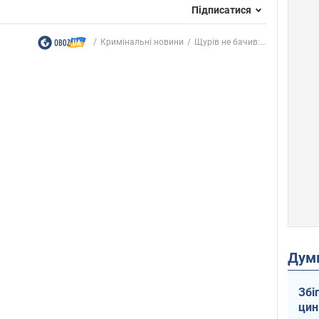
Підписатися
Кримінальні новини
Щурів не бачив:...
Дум
Збі
цин