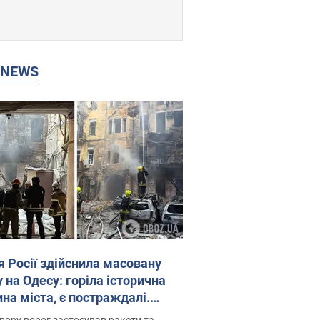
P NEWS
я Росії здійснила масовану
 на Одесу: горіла історична
на міста, є постраждалі.
 та відео
рору ворог застосував ракети та