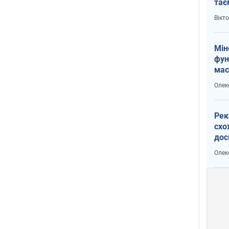
тає
і Пу
Вікт
Мін
фун
мас
Олек
Рек
схо
дос
виб
Олек