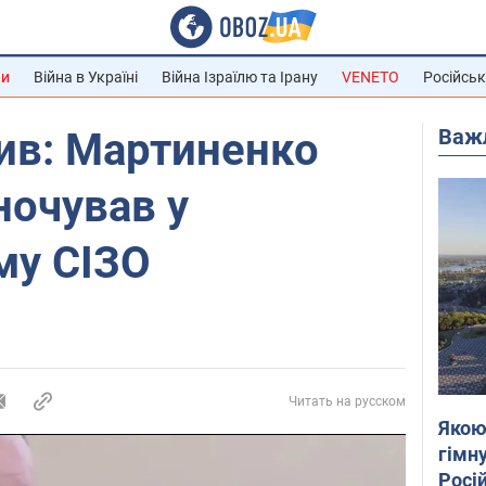
ни
Війна в Україні
Війна Ізраїлю та Ірану
VENETO
Російськ
Важ
ив: Мартиненко
ночував у
му СІЗО
Читать на русском
Якою
гімну
Росій