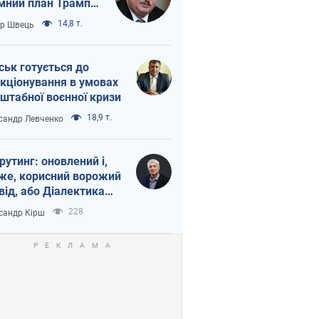
мний план Трампа
тіна?
14,8 т.
ор Швець
ськ готується до
кціонування в умовах
штабної воєнної кризи
18,9 т.
сандр Левченко
рутинг: оновлений і,
же, корисний ворожий
від, або Діалектика
агливого боягузтва
228
сандр Кірш