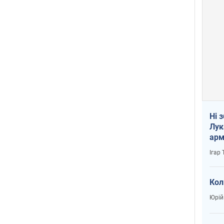
Ні 
Лук
арм
Ігар
Кол
Юрій