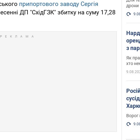
еського
припортового заводу Сергія
дрони
есенні ДП "СхідГЗК" збитку на суму 17,28
9.0
Нард
оренд
з па
де п
Як пра
хто не
9.08.20
Росі
сусід
Харко
пост
Ворог 
9.0