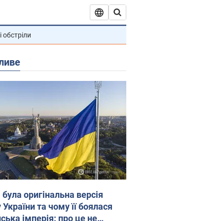
і обстріли
ливе
 була оригінальна версія
 України та чому її боялася
ська імперія: про це не