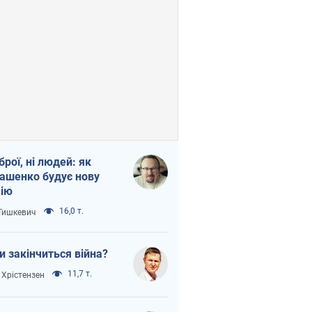
зброї, ні людей: як
ашенко будує нову
ію
16,0 т.
 Тишкевич
и закінчиться війна?
11,7 т.
 Хрістензен