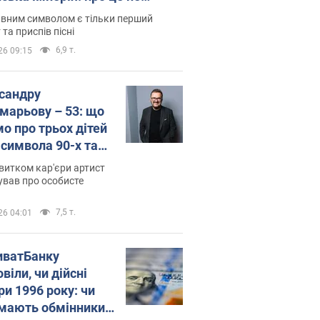
овідають у школі
вним символом є тільки перший
 та приспів пісні
6,9 т.
26 09:15
сандру
марьову – 53: що
мо про трьох дітей
-символа 90-х та
 вигляд вони
витком кар'єри артист
ть
ував про особисте
7,5 т.
26 04:01
иватБанку
віли, чи дійсні
ри 1996 року: чи
мають обмінники