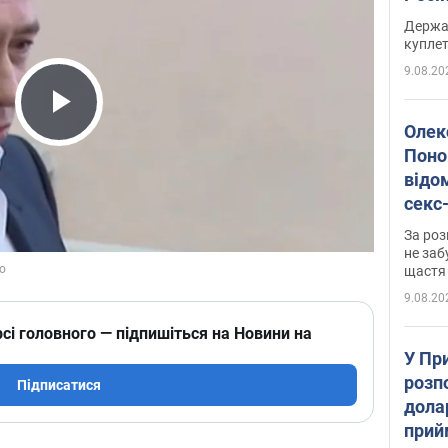
розп
Держа
куплет
9.08.20
Play Video
Олек
Поно
відо
секс
який
За роз
маю
не заб
щастя
9.08.20
сі головного — підпишіться на Новини на
У Пр
розпо
Підписатися
дола
прий