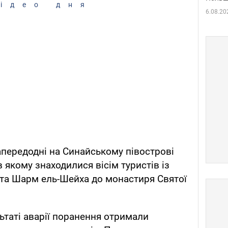
ідео дня
6.08.20
напередодні на Синайському півострові
 якому знаходилися вісім туристів із
та Шарм ель-Шейха до монастиря Святої
ьтаті аварії поранення отримали