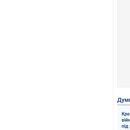
Дум
Кре
вій
під