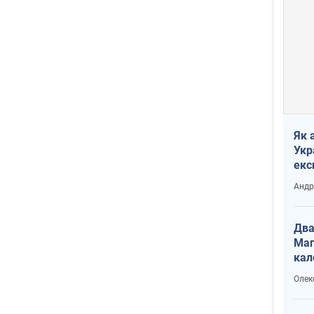
Як 
Укр
екс
наф
Андр
Два
Маг
кал
Олек