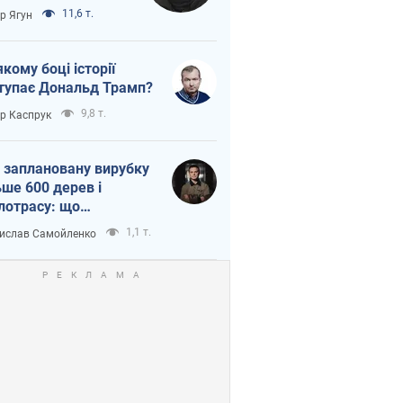
тична логістика
11,6 т.
ор Ягун
якому боці історії
тупає Дональд Трамп?
9,8 т.
ор Каспрук
 заплановану вирубку
ьше 600 дерев і
лотрасу: що
бувається на Теремках
1,1 т.
ислав Самойленко
иєві