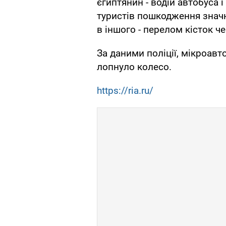
єгиптянин - водій автобуса 
туристів пошкодження значні
в іншого - перелом кісток ч
За даними поліції, мікроавт
лопнуло колесо.
https://ria.ru/