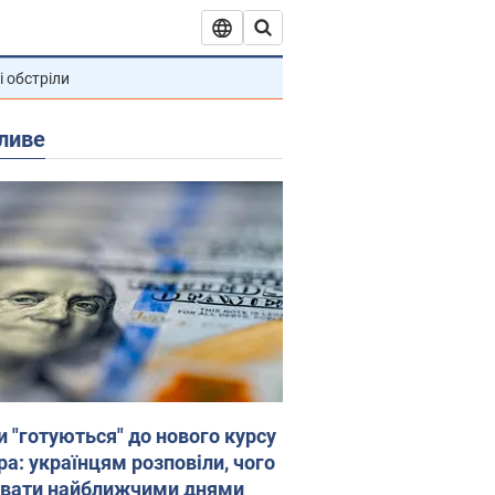
і обстріли
ливе
и "готуються" до нового курсу
ра: українцям розповіли, чого
увати найближчими днями