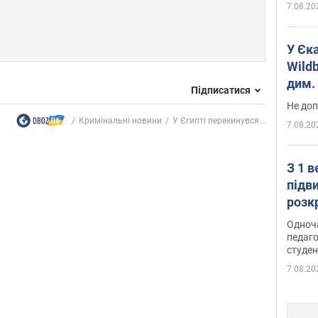
7.08.20
У Єк
Wildb
дим. 
Підписатися
Не доп
Кримінальні новини
У Єгипті перекинувся...
7.08.20
З 1 
підв
розк
Одноч
педаго
студен
7.08.20