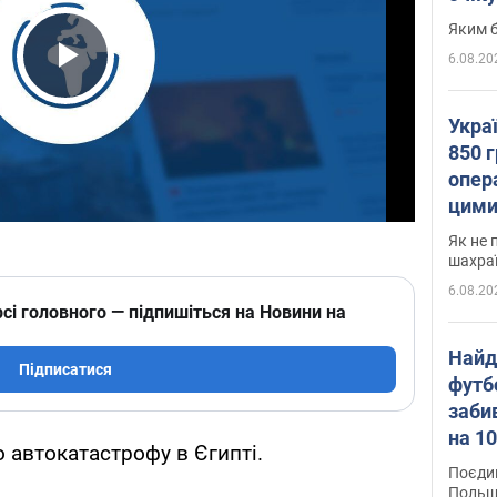
Яким б
6.08.20
Play Video
Укра
850 г
опера
цими
Як не 
шахра
6.08.20
сі головного — підпишіться на Новини на
Найд
Підписатися
футб
заби
на 10
 автокатастрофу в Єгипті.
Віде
Поєдин
Польщ