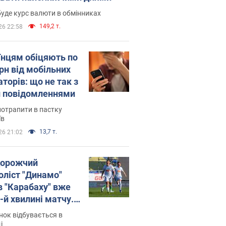
уде курс валюти в обмінниках
149,2 т.
26 22:58
їнцям обіцяють по
рн від мобільних
торів: що не так з
 повідомленнями
потрапити в пастку
їв
13,7 т.
26 21:02
орожчий
оліст "Динамо"
в "Карабаху" вже
-й хвилині матчу.
о
ок відбувається в
і