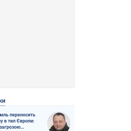
ки
мль переносить
ну в тил Європи:
 загрозою