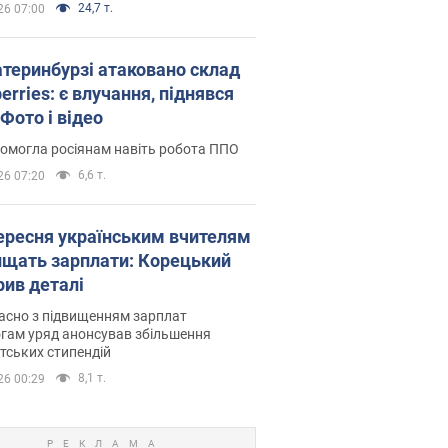
24,7 т.
26 07:00
атеринбурзі атаковано склад
erries: є влучання, піднявся
Фото і відео
омогла росіянам навіть робота ППО
6,6 т.
26 07:20
вересня українським вчителям
ищать зарплати: Корецький
рив деталі
асно з підвищенням зарплат
гам уряд анонсував збільшення
тських стипендій
8,1 т.
26 00:29