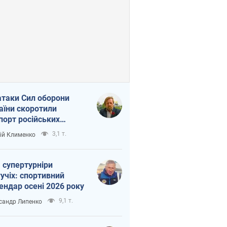
атаки Сил оборони
аїни скоротили
порт російських
топродуктів
3,1 т.
ій Клименко
 супертурніри
учіх: спортивний
ендар осені 2026 року
9,1 т.
сандр Липенко