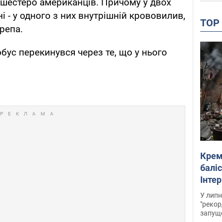
і шестеро американців. Причому у двох
 - у одного з них внутрішній крововилив,
TO
ерепа.
обус перекинувся через те, що у нього
Крем
баліс
Інте
У липн
"рекор
запуще