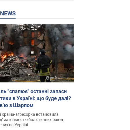
P NEWS
ль "спалює" останні запаси
тики в Україні: що буде далі?
рв’ю з Шарпом
і країна-агресорка встановила
д" за кількістю балістичних ракет,
них по Україні