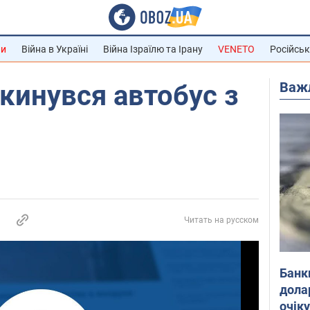
ни
Війна в Україні
Війна Ізраїлю та Ірану
VENETO
Російськ
Важ
екинувся автобус з
Читать на русском
Банк
дола
очік