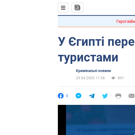
Герої вій
У Єгипті пер
туристами
Кримінальні новини
29.04.2005 11:56
891
0