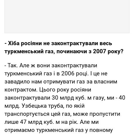
- Хіба росіяни не законтрактували весь
туркменський газ, починаючи з 2007 року?
- Так. Але ж вони законтрактували
туркменський газ і в 2006 році. І це не
завадило нам отримувати газ за власним
контрактом. Цього року росіяни
законтрактували 30 млрд куб. м газу, ми - 40
млрд. Узбецька труба, по якій
транспортується цей газ, може пропустити
лише 47 млрд куб. м на рік. Але ми
отримаємо туркменський газ у повному