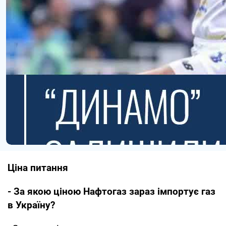
Ціна питання
- За якою ціною Нафтогаз зараз імпортує газ
в Україну?