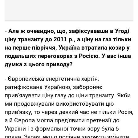
- Але ж очевидно, що, зафіксувавши в Угоді
ціну транзиту до 2011 р., а ціну на газ тільки
на перше півріччя, Україна втратила козир у
подальших переговорах з Росією. У вас інша
думка з цього приводу?
- Європейська енергетична хартія,
ратифікована Україною, забороняє
прив'язувати ціну газу до ціни транзиту. Якби
ми продовжували використовувати цю
прив'язку, то через деякий час не тільки Росія,
а й Європа могла пред'явити претензії до
України і з формальної точки зору була б
права. Зараз, якщо росіяни захочуть змінити