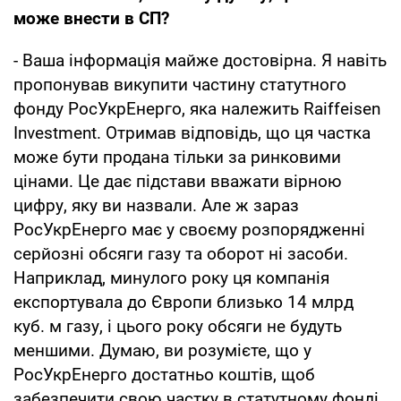
може внести в СП?
- Ваша інформація майже достовірна. Я навіть
пропонував викупити частину статутного
фонду РосУкрЕнерго, яка належить Raiffeisen
Investment. Отримав відповідь, що ця частка
може бути продана тільки за ринковими
цінами. Це дає підстави вважати вірною
цифру, яку ви назвали. Але ж зараз
РосУкрЕнерго має у своєму розпорядженні
серйозні обсяги газу та оборот ні засоби.
Наприклад, минулого року ця компанія
експортувала до Європи близько 14 млрд
куб. м газу, і цього року обсяги не будуть
меншими. Думаю, ви розумієте, що у
РосУкрЕнерго достатньо коштів, щоб
забезпечити свою частку в статутному фонді