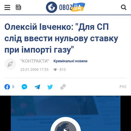
Олексій Івченко: "Для СП
слід ввести нульову ставку
при імпорті газу"
"КОНТРАКТИ"
Кримінальні новини
23.01.2006 17:55
810
0
РУС