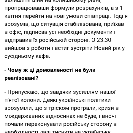
пропрацювавши формули розрахунків, а з 1
квітня перейти на нові умови співпраці. Тоді я
зрозумів, що ситуація стабілізована, приїхав
в офіс, підписав усі необхідні документи і
відправив їх російській стороні. О 23.30
вийшов з роботи і встиг зустріти Новий рік у
сусідньому кафе.
-
Чому ж ці домовленості не були
реалізовані?
- Припускаю, що завдяки зусиллям нашої
п'ятої колони. Деякі українські політики
зрозуміли, що з тріском програли, кризи в
міждержавних відносинах не буде, і вночі
почали переконувати російську сторону в
необхідності далі тиснути на українську