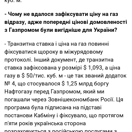
куб. м.
- Чому не вдалося зафіксувати ціну на газ
відразу, адже попередні цінові домовленості
з Газпромом були вигідніше для України?
- Транзитна ставка і ціна на газ повинні
фіксуватися щороку в міжурядовому
протоколі. Інший документ, де транзитна
ставка зафіксована у розмірі $ 1,093, а ціна
газу в $ 50/тис. куб. м - це так званий додаток
№ 4, що стосувалося $ 1,25 млрд боргу
Нафтогазу перед Газпромом, який ми
погашали через Зовнішекономбанк Росії. Ця
програма була підписана на підставі
постанови Кабміну і фіксувало, що протягом
п'яти років українська сторона
розраховується з російською послугами з