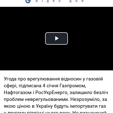
Відео дня
Play Video
Угода про врегулювання відносин у газовій
сфері, підписана 4 січня Газпромом,
Нафтогазом і РосУкрЕнерго, залишило безліч
проблем неврегульованими. Незрозуміло, за
якою ціною в Україну будуть імпортувати газ
у другому півріччі цього року. Не визначений