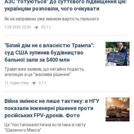
АЗС "готуються" до суттєвого підвищення цін:
українцям розповіли, чого очікувати
Як на заправках уже змінили вартість пального
7.08.2026 22:56
23,7 т.
"Білий дім не є власністю Трампа":
суд США зупинив будівництво
бальної зали за $400 млн
Трамп вже заявив, що негайно подасть
апеляцію а це "жахливе рішення"
11 годин тому
3,1 т.
Війна змінює не лише тактику: в НГУ
показали інженерні рішення проти
російських FPV-дронів. Фото
Це "постапокаліптична естетика зі світу
"Шаленого Макса"