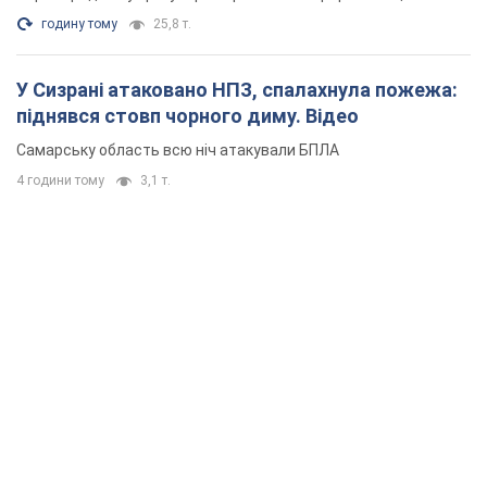
годину тому
25,8 т.
У Сизрані атаковано НПЗ, спалахнула пожежа:
піднявся стовп чорного диму. Відео
Самарську область всю ніч атакували БПЛА
4 години тому
3,1 т.