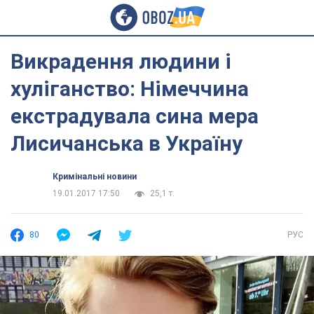
Викрадення людини і
хуліганство: Німеччина
екстрадувала сина мера
Лисичанська в Україну
Кримінальні новини
19.01.2017 17:50
25,1 т.
80
РУС