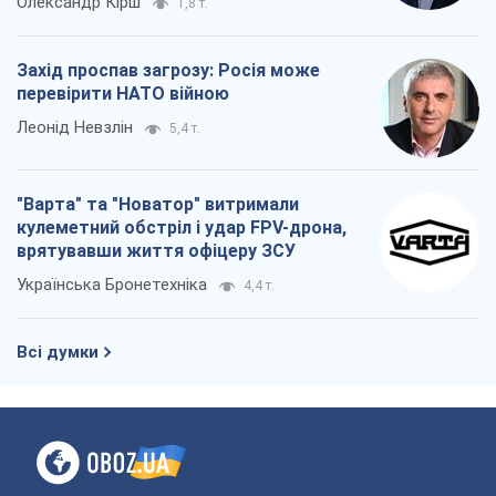
Олександр Кірш
1,8 т.
Захід проспав загрозу: Росія може
перевірити НАТО війною
Леонід Невзлін
5,4 т.
"Варта" та "Новатор" витримали
кулеметний обстріл і удар FPV-дрона,
врятувавши життя офіцеру ЗСУ
Українська Бронетехніка
4,4 т.
Всі думки