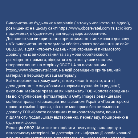
Використання будь-яких матеріалів ( в тому числі фото- та відео-),
розміщених на цьому сайті
https://www.obozrevatel.com
та всіх його
піддоменах, в будь-якому вигляді суворо заборонено.
Дозволяється використання при отриманні письмового дозволу
на їх використання та за умови обов'язкового посилання на сайт
OBOZ.UA, а для інтернет-видань - при отриманні письмового
дозволу на їх використання та за умови обов'язкового
розміщення прямого, відкритого для пошукових систем,
гіперпосилання на сторінку OBOZ.UA за посиланням
https://www.obozrevatel.com
, на якій розміщено оригінальний
матеріал в першому абзаці матеріалу.
Всі матеріали на цьому сайті, в тому числі інтерв’ю, статті,
дослідження – є службовими творами журналістів редакції,
виключні майнові права на які належать ТОВ «Золота середина».
На всі опубліковані фотоматеріали Getty Images редакція має
майнові права, які захищаються законом України «Про авторські
права та суміжні права», ніхто не має права без письмового
дозволу ТОВ «Золота середина» їх використовувати, вони не
підлягають подальшому відтворенню, перекладу, поширенню в
будь-якій формі.
Редакція OBOZ.UA може не поділяти точку зору, викладену в
авторському матеріалі. За достовірність інформації, опублікованої