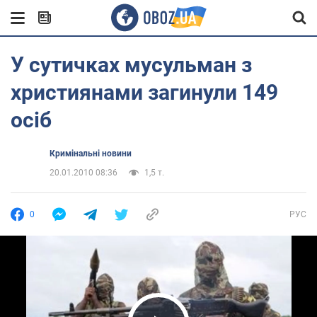
У сутичках мусульман з
християнами загинули 149
осіб
Кримінальні новини
20.01.2010 08:36
1,5 т.
0
РУС