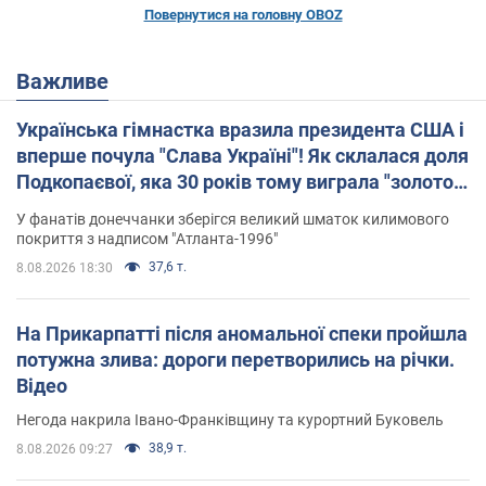
Повернутися на головну OBOZ
Важливе
Українська гімнастка вразила президента США і
вперше почула "Слава Україні"! Як склалася доля
Подкопаєвої, яка 30 років тому виграла "золото"
Олімпіади
У фанатів донеччанки зберігся великий шматок килимового
покриття з надписом "Атланта-1996"
37,6 т.
8.08.2026 18:30
На Прикарпатті після аномальної спеки пройшла
потужна злива: дороги перетворились на річки.
Відео
Негода накрила Івано-Франківщину та курортний Буковель
38,9 т.
8.08.2026 09:27