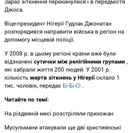
Зараз зіткнення перекинулися і в передмістя
Джоса.
Віце-президент Нігерії Гудлак Джонатан
розпорядився направити війська в регіон на
допомогу місцевій поліції.
У 2008 р. в цьому регіоні країни вже були
відзначені
сутички між релігійними групами
,
які забрали життя 200 людей. У 2001 р.
кількість
жертв зіткнень у Нігерії
склало 1
тис. чоловік, передає
Бі-Бі-Сі
.
Читайте по темі:
На різдвяній месі розстріляли прихожан
Мусульмани атакували ще дві християнські