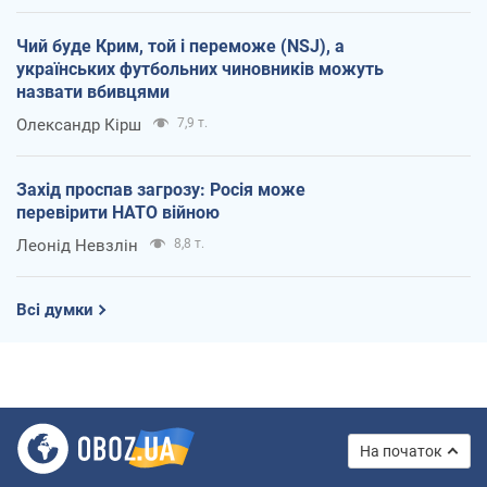
Чий буде Крим, той і переможе (NSJ), а
українських футбольних чиновників можуть
назвати вбивцями
Олександр Кірш
7,9 т.
Захід проспав загрозу: Росія може
перевірити НАТО війною
Леонід Невзлін
8,8 т.
Всі думки
На початок