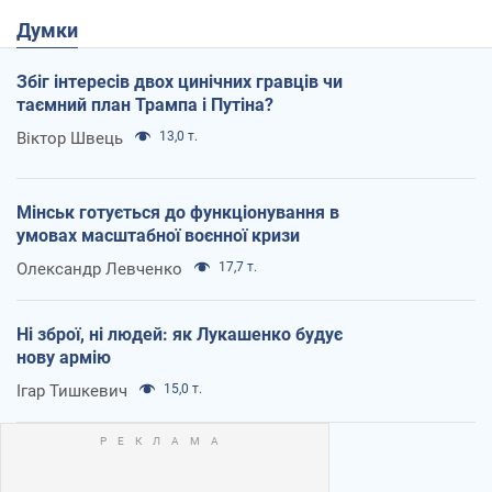
Думки
Збіг інтересів двох цинічних гравців чи
таємний план Трампа і Путіна?
Віктор Швець
13,0 т.
Мінськ готується до функціонування в
умовах масштабної воєнної кризи
Олександр Левченко
17,7 т.
Ні зброї, ні людей: як Лукашенко будує
нову армію
Ігар Тишкевич
15,0 т.