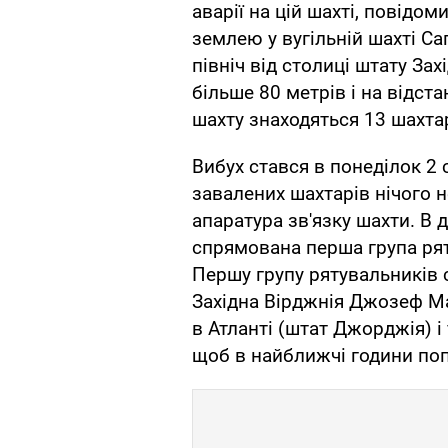
аварії на цій шахті, повідом
землею у вугільній шахті Са
північ від столиці штату Зах
більше 80 метрів і на відста
шахту знаходяться 13 шахтар
Вибух стався в понеділок 2 с
завалених шахтарів нічого 
апаратура зв'язку шахти. В 
спрямована перша група ряту
Першу групу рятувальників с
Західна Вірджнія Джозеф М
в Атланті (штат Джорджія) і
щоб в найближчі години поп