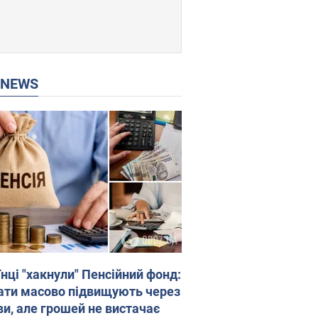
P NEWS
нці "хакнули" Пенсійний фонд:
ати масово підвищують через
ви, але грошей не вистачає