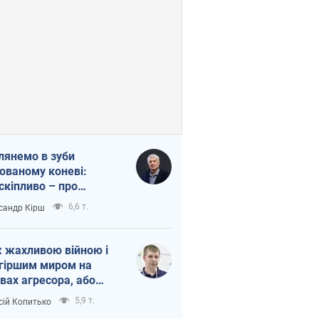
лянемо в зуби
ованому коневі:
скіпливо – про
омогу Україні
6,6 т.
сандр Кірш
 жахливою війною і
гіршим миром на
вах агресора, або
вихідність – теж
5,9 т.
сій Копитько
оя Росії