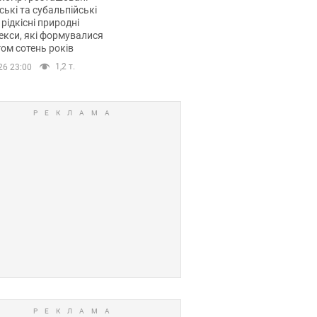
ські та субальпійські
 рідкісні природні
кси, які формувалися
ом сотень років
1,2 т.
26 23:00