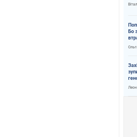
Віта
Поп
Бо 
втр
Ольг
Зах
зуп
ген
Леон