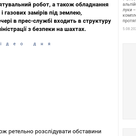
ятувальний робот, а також обладнання
альпій
луки –
і газових замірів під землею,
компле
чері в прес-службі входить в структуру
протяг
ністрації з безпеки на шахтах.
5.08.20
ідео дня
кож ретельно розслідувати обставини