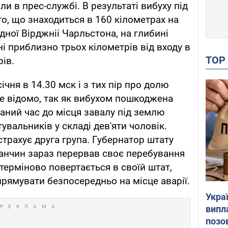
или в прес-службі. В результаті вибуху під
го, що знаходиться в 160 кілометрах на
ідної Вірджніі Чарльстона, на глибині
ні приблизно трьох кілометрів від входу в
TO
ів.
ічня в 14.30 мск і з тих пір про долю
не відомо, так як вибухом пошкоджена
даний час до місця завалу під землю
вальників у складі дев'яти чоловік.
трахує друга група. Губернатор штату
анчин зараз перервав своє перебування
 терміново повертається в своїй штат,
рямувати безпосередньо на місце аварії.
Украї
випл
позо