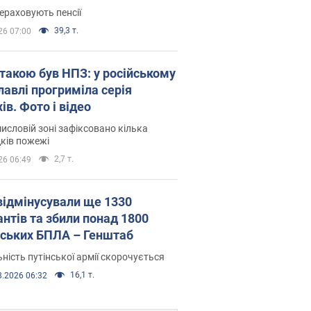
ераховують пенсії
39,3 т.
26 07:00
атакою був НПЗ: у російському
лавлі прогриміла серія
ів. Фото і відео
исловій зоні зафіксовано кілька
ків пожежі
2,7 т.
26 06:49
відмінусували ще 1330
антів та збили понад 1800
йських БПЛА – Генштаб
ність путінської армії скорочується
16,1 т.
8.2026 06:32