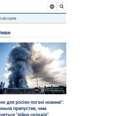
і обстріли
ливе
не для росіян погані новини":
зньов припустив, чим
читься "війна складів"