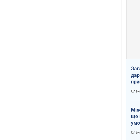
Заг
дар
при
доп
Олек
Між
ще 
умо
Без
Олек
збр