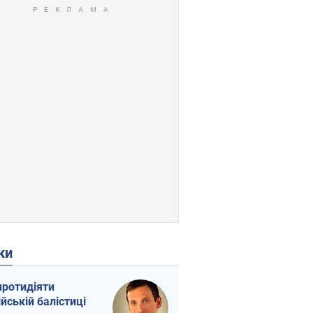
ки
протидіяти
ійській балістиці