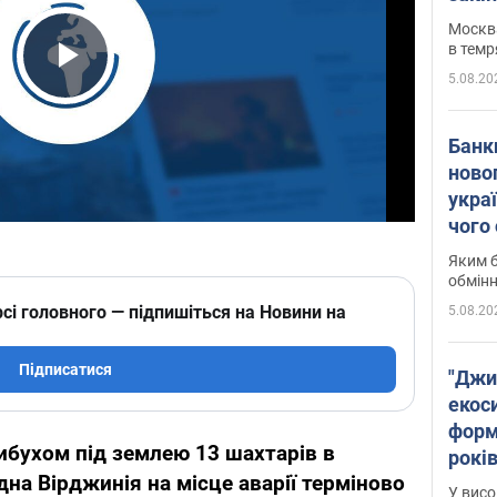
Москва
в темр
5.08.20
Play Video
Банк
ново
укра
чого
Яким б
обмін
сі головного — підпишіться на Новини на
5.08.20
Підписатися
"Джи
екоси
форм
ибухом під землею 13 шахтарів в
років
на Вірджинія на місце аварії терміново
заби
У висо