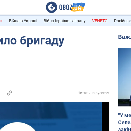
ни
Війна в Україні
Війна Ізраїлю та Ірану
VENETO
Російськ
Важ
ило бригаду
Читать на русском
"У ме
Селе
закін