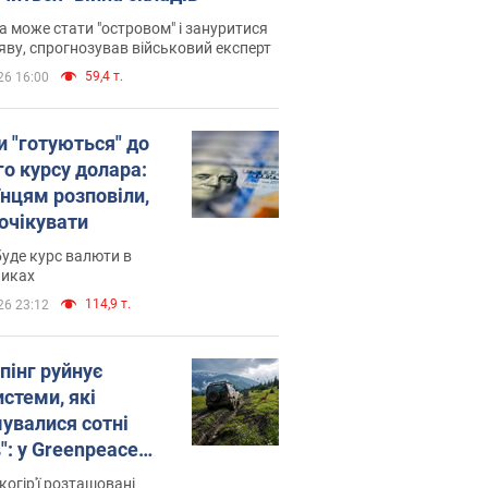
 може стати "островом" і зануритися
яву, спрогнозував військовий експерт
59,4 т.
26 16:00
и "готуються" до
го курсу долара:
їнцям розповіли,
 очікувати
уде курс валюти в
никах
114,9 т.
26 23:12
пінг руйнує
стеми, які
увалися сотні
": у Greenpeace
ли на сполох
когір'ї розташовані