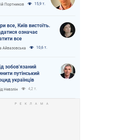
15,9 т.
лій Портников
ри все, Київ вистоїть.
здатися означає
атити все
10,6 т.
а Айвазовська
ід зобов'язаний
инити путінський
оцид українців
4,2 т.
ід Невзлін