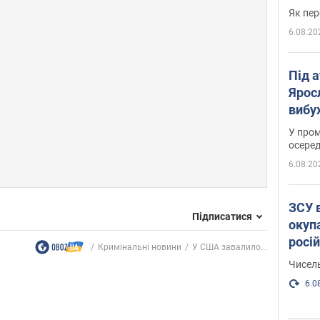
Як пер
6.08.20
Під 
Ярос
вибух
У пром
осеред
6.08.20
ЗСУ 
Підписатися
окуп
росі
Кримінальні новини
У США завалило...
Чисель
6.0