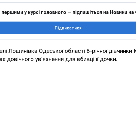
 першими у курсі головного — підпишіться на Новини на
Підписатися
елі Лощинівка Одеської області 8-річної дівчинки 
є довічного ув'язнення для вбивці її дочки.
.