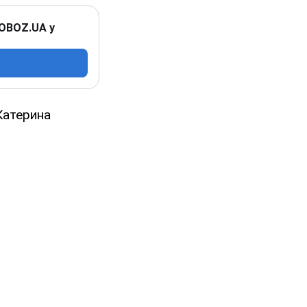
 OBOZ.UA у
Катерина