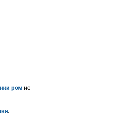
инки ром
не
ння
.