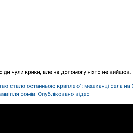
усіди чули крики, але на допомогу ніхто не вийшов.
тво стало останньою краплею": мешканці села на
вавілля ромів. Опубліковано відео