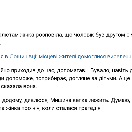
лістам жінка розповіла, що чоловік був другом сім
.
ія в Лощинівці: місцеві жителі домоглися виселенн
ійно приходив до нас, допомагав... Бувало, навіть 
и допоможе, поприбирає, догляне за дітьми. А це 
 сказала вона.
а додому, дивлюся, Мишина кепка лежить. Думаю,
ла жінка про ніч, коли сталася трагедія.