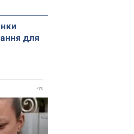
инки
рання для
РУС