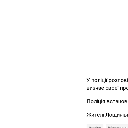
У поліції розпов
визнає своєї пр
Поліція встанов
Жителі Лощинів