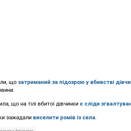
іли, що
затриманий за підозрою у вбивстві дівч
овини.
ила, що на тілі вбитої дівчинки
є сліди згвалтува
ки зажадали
виселити ромів із села
.