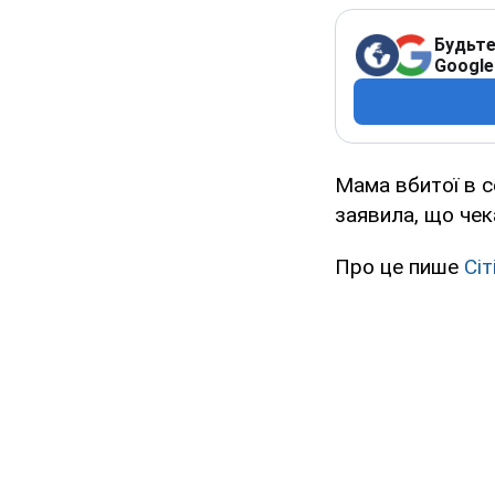
Будьте
Google
Мама вбитої в с
заявила, що чека
Про це пише
Сіті