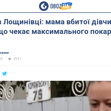
в Лощинівці: мама вбитої дівч
що чекає максимального пока
новини
02
39,9 т.