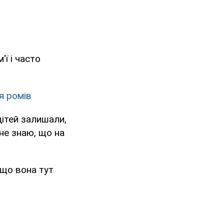
'ї і часто
я ромів
дітей залишали,
не знаю, що на
 що вона тут