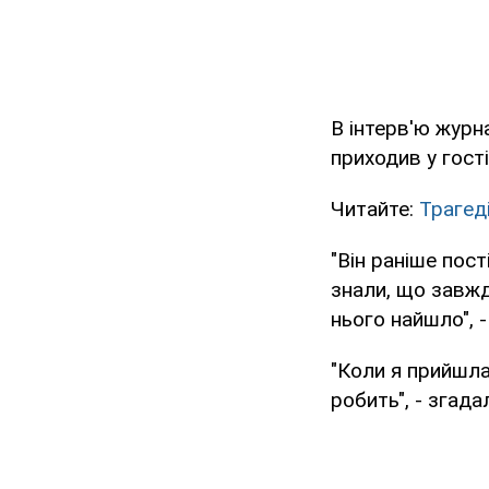
В інтерв'ю журна
приходив у гості
Читайте:
Трагед
"Він раніше пост
знали, що завжд
нього найшло", -
"Коли я прийшл
робить", - згада