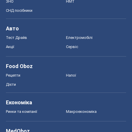
ЗНО
НМТ
СНД посібники
Авто
Тест Драйв
Електромобілі
Акції
Сервіс
Food Oboz
Рецепти
Напої
Дієти
Економіка
Ринки та компанії
Макроекономіка
MedOboz