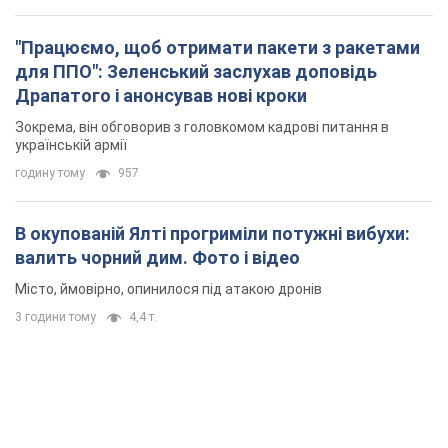
"Працюємо, щоб отримати пакети з ракетами
для ППО": Зеленський заслухав доповідь
Драпатого і анонсував нові кроки
Зокрема, він обговорив з головкомом кадрові питання в
українській армії
годину тому
957
В окупованій Ялті прогриміли потужні вибухи:
валить чорний дим. Фото і відео
Місто, ймовірно, опинилося під атакою дронів
3 години тому
4,4 т.