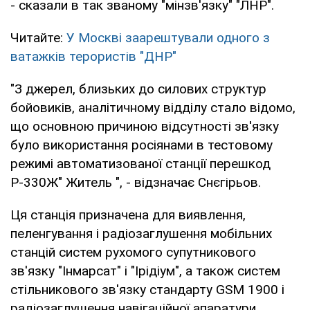
- сказали в так званому "мінзв'язку" "ЛНР".
Читайте:
У Москві заарештували одного з
ватажків терористів "ДНР"
"З джерел, близьких до силових структур
бойовиків, аналітичному відділу стало відомо,
що основною причиною відсутності зв'язку
було використання росіянами в тестовому
режимі автоматизованої станції перешкод
Р-330Ж" Житель ", - відзначає Снєгірьов.
Ця станція призначена для виявлення,
пеленгування і радіозаглушення мобільних
станцій систем рухомого супутникового
зв'язку "Інмарсат" і "Ірідіум", а також систем
стільникового зв'язку стандарту GSM 1900 і
радіозаглушення навігаційної апаратури