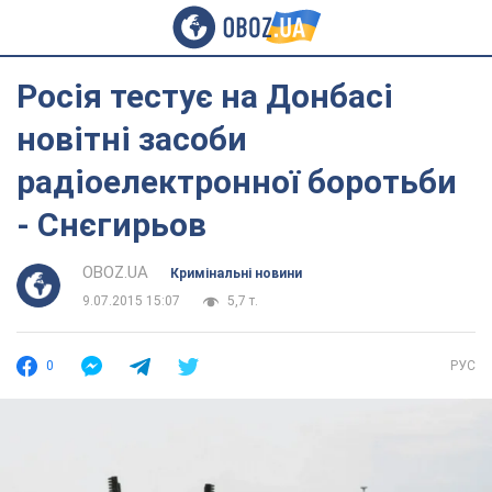
Росія тестує на Донбасі
новітні засоби
радіоелектронної боротьби
- Снєгирьов
OBOZ.UA
Кримінальні новини
9.07.2015 15:07
5,7 т.
0
РУС