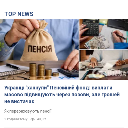
TOP NEWS
Українці "хакнули" Пенсійний фонд: виплати
масово підвищують через позови, але грошей
не вистачає
Як перераховують пенсії
2 години тому
48,0 т.