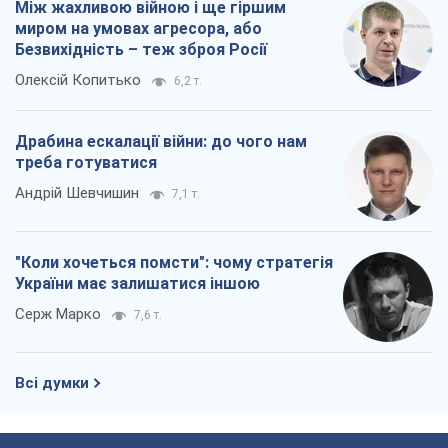
Між жахливою війною і ще гіршим
миром на умовах агресора, або
Безвихідність – теж зброя Росії
Олексій Копитько
6,2 т.
Драбина ескалації війни: до чого нам
треба готуватися
Андрій Шевчишин
7,1 т.
"Коли хочеться помсти": чому стратегія
України має залишатися іншою
Серж Марко
7,6 т.
Всі думки