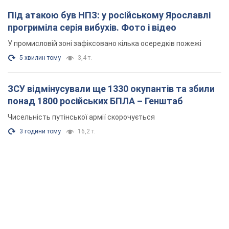
Під атакою був НПЗ: у російському Ярославлі
прогриміла серія вибухів. Фото і відео
У промисловій зоні зафіксовано кілька осередків пожежі
5 хвилин тому
3,4 т.
ЗСУ відмінусували ще 1330 окупантів та збили
понад 1800 російських БПЛА – Генштаб
Чисельність путінської армії скорочується
3 години тому
16,2 т.