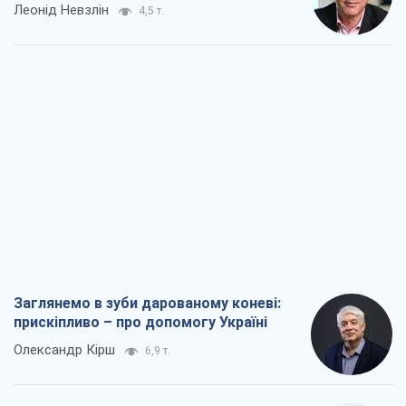
Леонід Невзлін
4,5 т.
Заглянемо в зуби дарованому коневі:
прискіпливо – про допомогу Україні
Олександр Кірш
6,9 т.