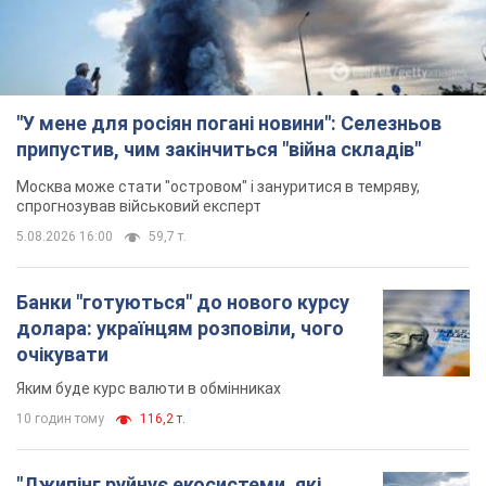
"У мене для росіян погані новини": Селезньов
припустив, чим закінчиться "війна складів"
Москва може стати "островом" і зануритися в темряву,
спрогнозував військовий експерт
5.08.2026 16:00
59,7 т.
Банки "готуються" до нового курсу
долара: українцям розповіли, чого
очікувати
Яким буде курс валюти в обмінниках
10 годин тому
116,2 т.
"Джипінг руйнує екосистеми, які