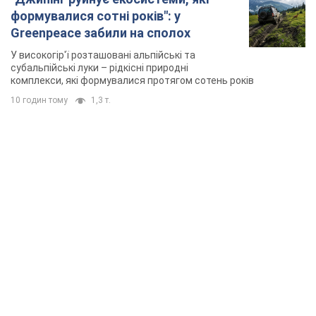
формувалися сотні років": у
Greenpeace забили на сполох
У високогір'ї розташовані альпійські та
субальпійські луки – рідкісні природні
комплекси, які формувалися протягом сотень років
10 годин тому
1,3 т.