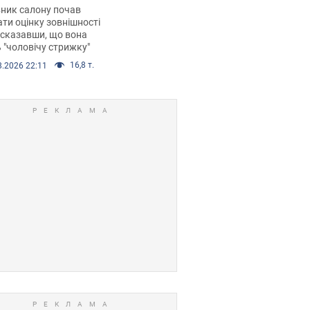
 хімієтерапії,
ник салону почав
орівся скандал.
ти оцінку зовнішності
 сказавши, що вона
 "чоловічу стрижку"
16,8 т.
8.2026 22:11