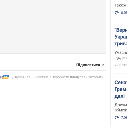
Також 
8.0
"Верн
Украї
трив
карт
Учасн
щоденн
Підписатися
7.08.20
Кримінальні новини
Терористи планували затопити...
Сена
Грема
далі
Докуме
обмеж
7.0