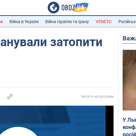
ни
Війна в Україні
Війна Ізраїлю та Ірану
VENETO
Російськ
Важ
анували затопити
Читать на русском
У Ль
конф
росі