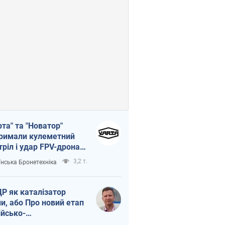
рта" та "Новатор"
римали кулеметний
тріл і удар FPV-дрона,
тувавши життя
3,2 т.
їнська Бронетехніка
церу ЗСУ
Р як каталізатор
ни, або Про новий етап
ійсько-
нічнокорейського