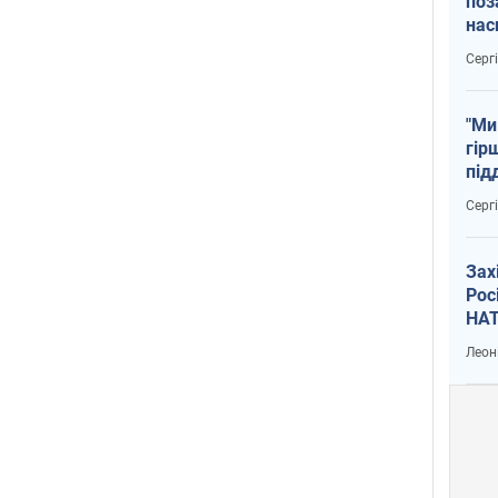
поз
нас
тем
Серг
"Ми
гір
під
рак
Серг
Зах
Рос
НАТ
Леон