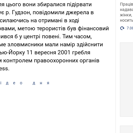
після
я цього вони збиралися підірвати
Праців
розг
надава
ує р. Гудзон, повідомили джерела в
жінки,
Фото
силаючись на отримані в ході
носить
ловами, метою терористів був фінансовий
7.0
вся б у центрі повені. Тим часом,
аме зловмисники мали намір здійснити
 Нью-Йорку 11 вересня 2001 гребля
м контролем правоохоронних органів
ess.
ідео дня