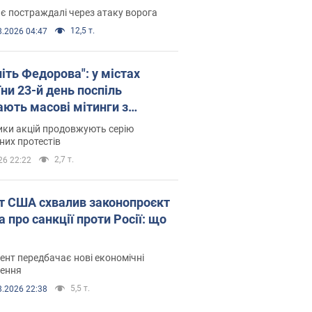
є постраждалі через атаку ворога
12,5 т.
8.2026 04:47
іть Федорова": у містах
ни 23-й день поспіль
ають масові мітинги з
онками. Фото і відео
ики акцій продовжують серію
их протестів
2,7 т.
26 22:22
т США схвалив законопроєкт
 про санкції проти Росії: що
нт передбачає нові економічні
ення
5,5 т.
8.2026 22:38