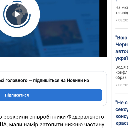
полі
На міс
Віде
та слі
7.08.20
Play Video
"Воюю
Черн
авто
укра
і поп
Водія 
конфлі
образ 
сі головного — підпишіться на Новини на
7.08.20
Підписатися
"Не с
сексу
конс
о розкрили співробітники Федерального
крас
ША, мали намір затопити нижню частину