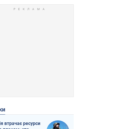
ки
ія втрачає ресурси