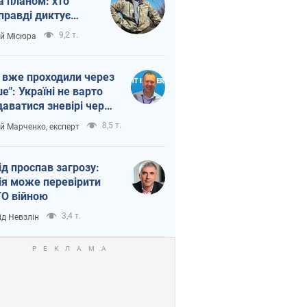
а планом: хто
правді диктує
п війни
9,2 т.
ій Місюра
 вже проходили через
ше": Україні не варто
даватися зневірі через
етний терор
8,5 т.
ій Марченко, експерт
ід проспав загрозу:
ія може перевірити
О війною
3,4 т.
ід Невзлін