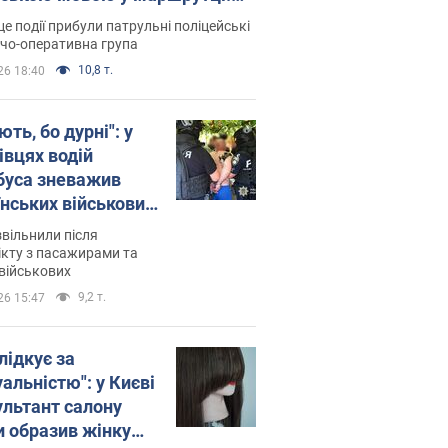
ція склала адмінпротокол.
це події прибули патрульні поліцейські
о
дчо-оперативна група
10,8 т.
26 18:40
ть, бо дурні": у
івцях водій
буса зневажив
їнських військових
латився. Відео
звільнили після
кту з пасажирами та
військових
9,2 т.
26 15:47
лідкує за
альністю": у Києві
ультант салону
и образив жінку