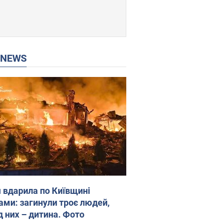
P NEWS
я вдарила по Київщині
ами: загинули троє людей,
д них – дитина. Фото