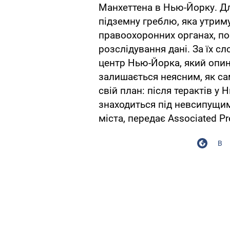
Манхеттена в Нью-Йорку. Дл
підземну греблю, яка утрим
правоохоронних органах, по
розслідування дані. За їх с
центр Нью-Йорка, який опини
залишається неясним, як с
свій план: після терактів у
знаходиться під невсипущи
міста, передає Associated Pr
В