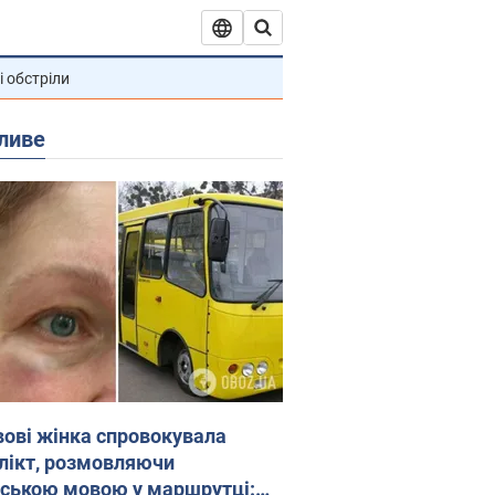
і обстріли
ливе
вові жінка спровокувала
лікт, розмовляючи
йською мовою у маршрутці: