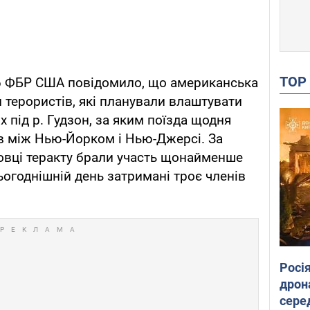
TO
6 ФБР США повідомило, що американська
 терористів, які планували влаштувати
х під р. Гудзон, за яким поїзда щодня
в між Нью-Йорком і Нью-Джерсі. За
овці теракту брали участь щонайменше
сьогоднішній день затримані троє членів
Росі
дрон
сере