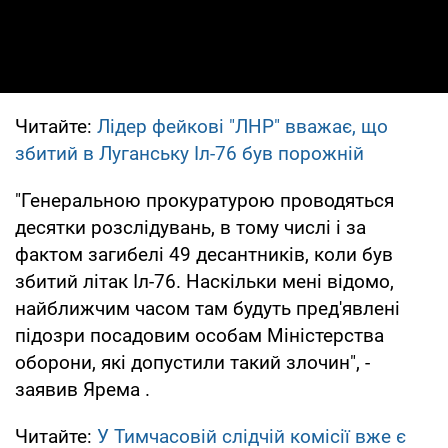
Читайте:
Лідер фейкові "ЛНР" вважає, що
збитий в Луганську Іл-76 був порожній
"Генеральною прокуратурою проводяться
десятки розслідувань, в тому числі і за
фактом загибелі 49 десантників, коли був
збитий літак Іл-76. Наскільки мені відомо,
найближчим часом там будуть пред'явлені
підозри посадовим особам Міністерства
оборони, які допустили такий злочин", -
заявив Ярема .
Читайте:
У Тимчасовій слідчій комісії вже є