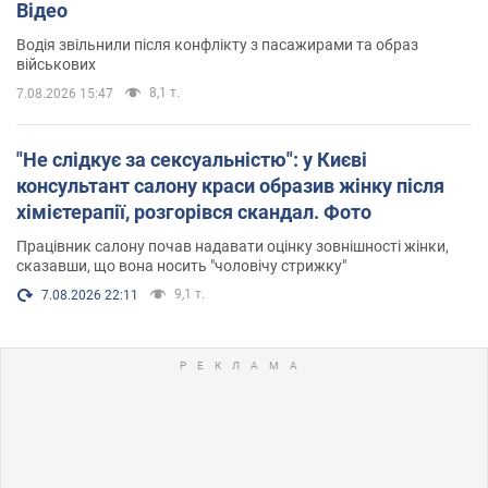
Відео
Водія звільнили після конфлікту з пасажирами та образ
військових
8,1 т.
7.08.2026 15:47
"Не слідкує за сексуальністю": у Києві
консультант салону краси образив жінку після
хімієтерапії, розгорівся скандал. Фото
Працівник салону почав надавати оцінку зовнішності жінки,
сказавши, що вона носить "чоловічу стрижку"
9,1 т.
7.08.2026 22:11