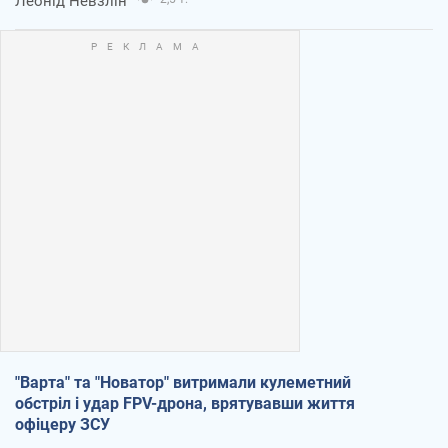
Леонід Невзлін
"Варта" та "Новатор" витримали кулеметний
обстріл і удар FPV-дрона, врятувавши життя
офіцеру ЗСУ