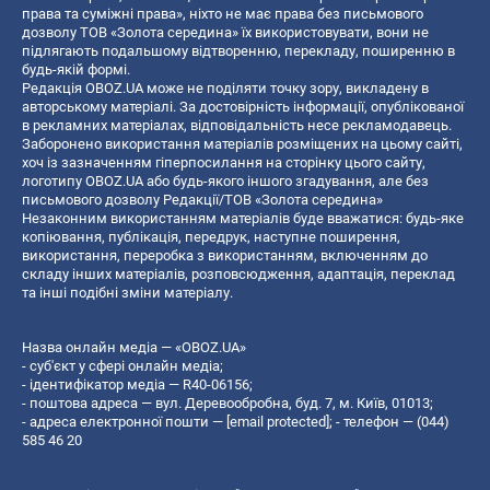
права та суміжні права», ніхто не має права без письмового
дозволу ТОВ «Золота середина» їх використовувати, вони не
підлягають подальшому відтворенню, перекладу, поширенню в
будь-якій формі.
Редакція OBOZ.UA може не поділяти точку зору, викладену в
авторському матеріалі. За достовірність інформації, опублікованої
в рекламних матеріалах, відповідальність несе рекламодавець.
Заборонено використання матеріалів розміщених на цьому сайті,
хоч із зазначенням гіперпосилання на сторінку цього сайту,
логотипу OBOZ.UA або будь-якого іншого згадування, але без
письмового дозволу Редакції/ТОВ «Золота середина»
Незаконним використанням матеріалів буде вважатися: будь-яке
копiювання, публiкацiя, передрук, наступне поширення,
використання, переробка з використанням, включенням до
складу інших матеріалів, розповсюдження, адаптація, переклад
та інші подібні зміни матеріалу.
Назва онлайн медіа — «OBOZ.UA»
- суб'єкт у сфері онлайн медіа;
- ідентифікатор медіа — R40-06156;
- поштова адреса — вул. Деревообробна, буд. 7, м. Київ, 01013;
- адреса електронної пошти —
[email protected]
; - телефон — (044)
585 46 20