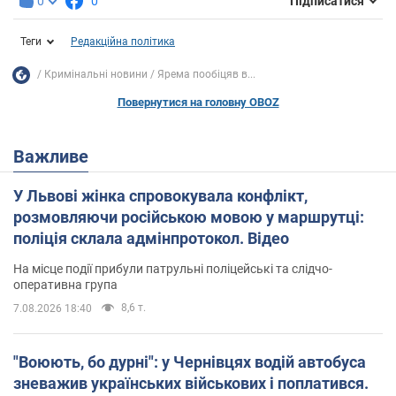
0
0
Підписатися
Теги
Редакційна політика
Кримінальні новини
Ярема пообіцяв в...
Повернутися на головну OBOZ
Важливе
У Львові жінка спровокувала конфлікт,
розмовляючи російською мовою у маршрутці:
поліція склала адмінпротокол. Відео
На місце події прибули патрульні поліцейські та слідчо-
оперативна група
8,6 т.
7.08.2026 18:40
"Воюють, бо дурні": у Чернівцях водій автобуса
зневажив українських військових і поплатився.