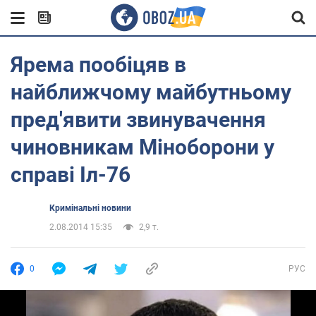
Ярема пообіцяв в
найближчому майбутньому
пред'явити звинувачення
чиновникам Міноборони у
справі Іл-76
Кримінальні новини
2.08.2014 15:35
2,9 т.
0
РУС