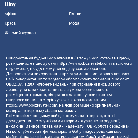
Шоу
Афіша
Плітки
Краса
Мода
Жіночий журнал
Використання будь-яких матеріалів ( в тому числі фото- та відео-),
розміщених на цьому сайті
https://www.obozrevatel.com
та всіх його
піддоменах, в будь-якому вигляді суворо заборонено.
Дозволяється використання при отриманні письмового дозволу
на їх використання та за умови обов'язкового посилання на сайт
OBOZ.UA, а для інтернет-видань - при отриманні письмового
дозволу на їх використання та за умови обов'язкового
розміщення прямого, відкритого для пошукових систем,
гіперпосилання на сторінку OBOZ.UA за посиланням
https://www.obozrevatel.com
, на якій розміщено оригінальний
матеріал в першому абзаці матеріалу.
Всі матеріали на цьому сайті, в тому числі інтерв’ю, статті,
дослідження – є службовими творами журналістів редакції,
виключні майнові права на які належать ТОВ «Золота середина».
На всі опубліковані фотоматеріали Getty Images редакція має
майнові права, які захищаються законом України «Про авторські