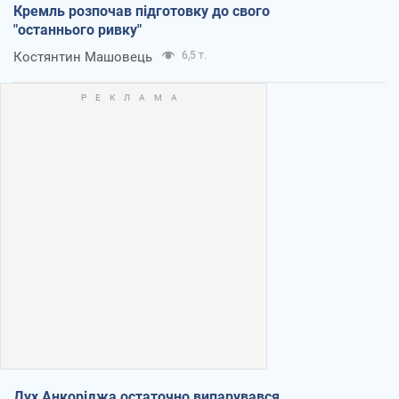
Кремль розпочав підготовку до свого
"останнього ривку"
Костянтин Машовець
6,5 т.
Дух Анкоріджа остаточно випарувався