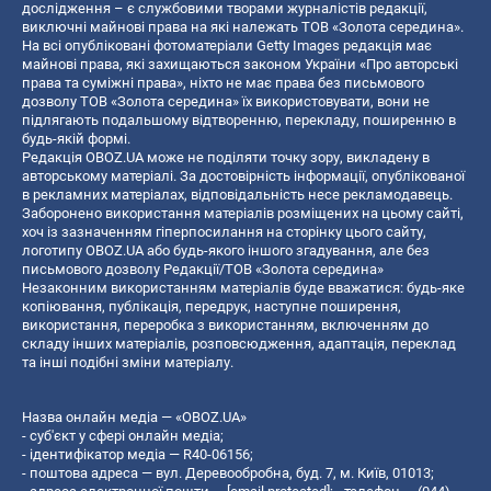
дослідження – є службовими творами журналістів редакції,
виключні майнові права на які належать ТОВ «Золота середина».
На всі опубліковані фотоматеріали Getty Images редакція має
майнові права, які захищаються законом України «Про авторські
права та суміжні права», ніхто не має права без письмового
дозволу ТОВ «Золота середина» їх використовувати, вони не
підлягають подальшому відтворенню, перекладу, поширенню в
будь-якій формі.
Редакція OBOZ.UA може не поділяти точку зору, викладену в
авторському матеріалі. За достовірність інформації, опублікованої
в рекламних матеріалах, відповідальність несе рекламодавець.
Заборонено використання матеріалів розміщених на цьому сайті,
хоч із зазначенням гіперпосилання на сторінку цього сайту,
логотипу OBOZ.UA або будь-якого іншого згадування, але без
письмового дозволу Редакції/ТОВ «Золота середина»
Незаконним використанням матеріалів буде вважатися: будь-яке
копiювання, публiкацiя, передрук, наступне поширення,
використання, переробка з використанням, включенням до
складу інших матеріалів, розповсюдження, адаптація, переклад
та інші подібні зміни матеріалу.
Назва онлайн медіа — «OBOZ.UA»
- суб'єкт у сфері онлайн медіа;
- ідентифікатор медіа — R40-06156;
- поштова адреса — вул. Деревообробна, буд. 7, м. Київ, 01013;