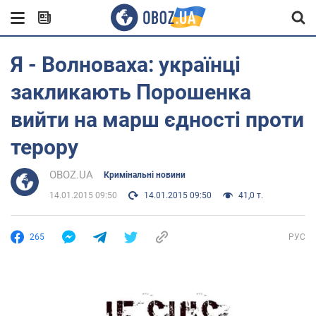
Я - Волноваха: українці
закликають Порошенка
вийти на марш єдності проти
терору
OBOZ.UA
Кримінальні новини
14.01.2015 09:50
14.01.2015 09:50
41,0 т.
265
РУС