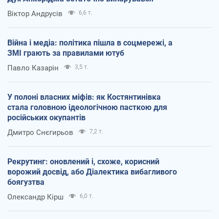
Віктор Андрусів
6,6 т.
Війна і медіа: політика пішла в соцмережі, а
ЗМІ грають за правилами ютуб
Павло Казарін
3,5 т.
У полоні власних міфів: як Костянтинівка
стала головною ідеологічною пасткою для
російських окупантів
Дмитро Снєгирьов
7,2 т.
Рекрутинг: оновлений і, схоже, корисний
ворожий досвід, або Діалектика вибагливого
боягузтва
Олександр Кірш
6,0 т.