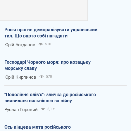
Росія прагне деморалізувати український
тил. Що варто собі нагадати
Юрій Богданов
510
Господарі Чорного моря: про козацьку
морську славу
Юрій Кирпичов
570
"Покоління олів'є": звичка до російського
виявилася сильнішою за війну
Руслан Горовий
3,1 т.
Ось кінцева мета російського