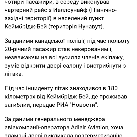
чотири пасажири, в середу виконував
чартерний рейс з Йеллоунайф (Північно-
західні території) в населений пункт
Кеймбрідж-Бей (територія Нунавут).
За даними канадської поліції, під час польоту
20-річний пасажир став некерованим і,
незважаючи на всі зусилля членів екіпажу,
зумів відкрити двері салону і вистрибнути з
літака.
Під час інциденту літак знаходився в 180
кілометрах від Кеймбрідж-Бей, де проживав
загиблий, передає РИА "Новости".
За даними генерального менеджера
авіакомпанії-оператора Adlair Aviation, хоча
зламані двері викликала розгерметизацію