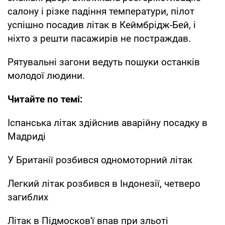
салону і різке падіння температури, пілот
успішно посадив літак в Кеймбрідж-Бей, і
ніхто з решти пасажирів не постраждав.
Рятувальні загони ведуть пошуки останків
молодої людини.
Читайте по темі:
Іспанська літак здійснив аварійну посадку в
Мадриді
У Британії розбився одномоторний літак
Легкий літак розбився в Індонезії, четверо
загиблих
Літак в Підмосков'ї впав при зльоті