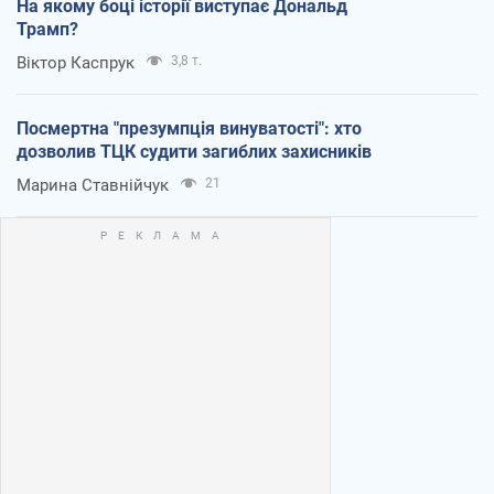
На якому боці історії виступає Дональд
Трамп?
Віктор Каспрук
3,8 т.
Посмертна "презумпція винуватості": хто
дозволив ТЦК судити загиблих захисників
Марина Ставнійчук
21