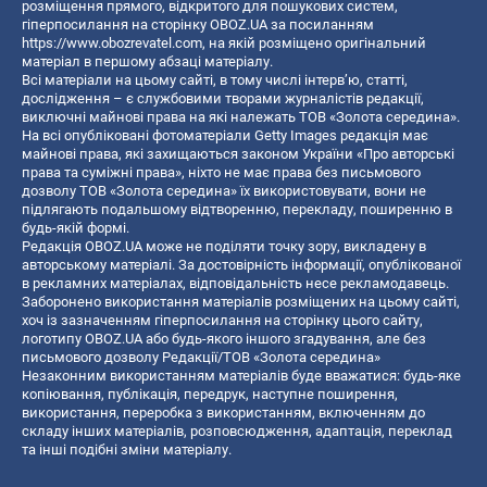
розміщення прямого, відкритого для пошукових систем,
гіперпосилання на сторінку OBOZ.UA за посиланням
https://www.obozrevatel.com
, на якій розміщено оригінальний
матеріал в першому абзаці матеріалу.
Всі матеріали на цьому сайті, в тому числі інтерв’ю, статті,
дослідження – є службовими творами журналістів редакції,
виключні майнові права на які належать ТОВ «Золота середина».
На всі опубліковані фотоматеріали Getty Images редакція має
майнові права, які захищаються законом України «Про авторські
права та суміжні права», ніхто не має права без письмового
дозволу ТОВ «Золота середина» їх використовувати, вони не
підлягають подальшому відтворенню, перекладу, поширенню в
будь-якій формі.
Редакція OBOZ.UA може не поділяти точку зору, викладену в
авторському матеріалі. За достовірність інформації, опублікованої
в рекламних матеріалах, відповідальність несе рекламодавець.
Заборонено використання матеріалів розміщених на цьому сайті,
хоч із зазначенням гіперпосилання на сторінку цього сайту,
логотипу OBOZ.UA або будь-якого іншого згадування, але без
письмового дозволу Редакції/ТОВ «Золота середина»
Незаконним використанням матеріалів буде вважатися: будь-яке
копiювання, публiкацiя, передрук, наступне поширення,
використання, переробка з використанням, включенням до
складу інших матеріалів, розповсюдження, адаптація, переклад
та інші подібні зміни матеріалу.