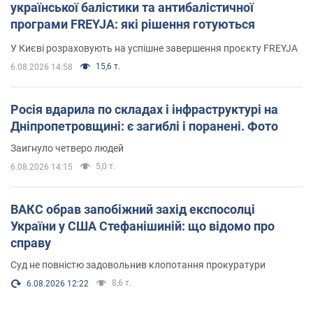
української балістики та антибалістичної
програми FREYJA: які рішення готуються
У Києві розраховують на успішне завершення проєкту FREYJA
15,6 т.
6.08.2026 14:58
Росія вдарила по складах і інфраструктурі на
Дніпропетровщині: є загиблі і поранені. Фото
Заигнуло четверо людей
5,0 т.
6.08.2026 14:15
ВАКС обрав запобіжний захід експосолці
України у США Стефанішиній: що відомо про
справу
Суд не повністю задовольнив клопотання прокуратури
8,6 т.
6.08.2026 12:22