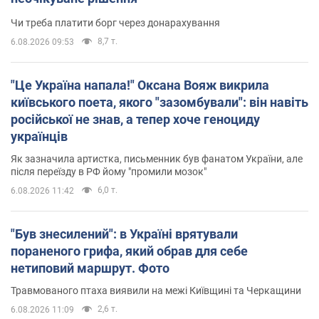
Чи треба платити борг через донарахування
8,7 т.
6.08.2026 09:53
"Це Україна напала!" Оксана Вояж викрила
київського поета, якого "зазомбували": він навіть
російської не знав, а тепер хоче геноциду
українців
Як зазначила артистка, письменник був фанатом України, але
після переїзду в РФ йому "промили мозок"
6,0 т.
6.08.2026 11:42
"Був знесилений": в Україні врятували
пораненого грифа, який обрав для себе
нетиповий маршрут. Фото
Травмованого птаха виявили на межі Київщині та Черкащини
2,6 т.
6.08.2026 11:09