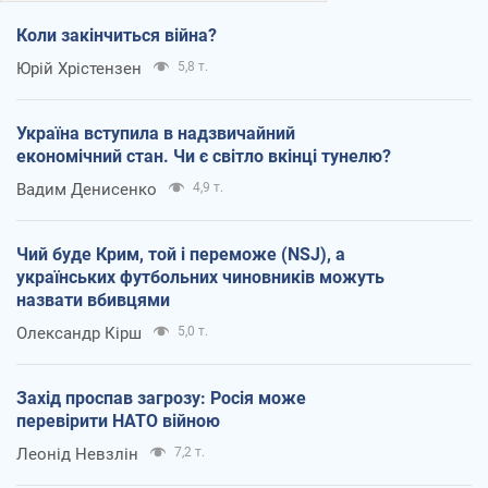
Коли закінчиться війна?
Юрій Хрістензен
5,8 т.
Україна вступила в надзвичайний
економічний стан. Чи є світло вкінці тунелю?
Вадим Денисенко
4,9 т.
Чий буде Крим, той і переможе (NSJ), а
українських футбольних чиновників можуть
назвати вбивцями
Олександр Кірш
5,0 т.
Захід проспав загрозу: Росія може
перевірити НАТО війною
Леонід Невзлін
7,2 т.