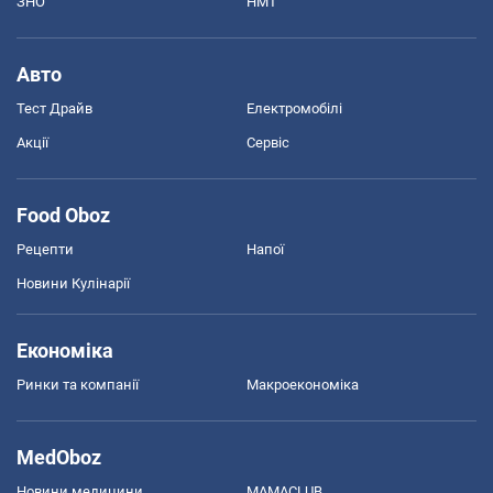
ЗНО
НМТ
Авто
Тест Драйв
Електромобілі
Акції
Сервіс
Food Oboz
Рецепти
Напої
Новини Кулінарії
Економіка
Ринки та компанії
Макроекономіка
MedOboz
Новини медицини
MAMACLUB