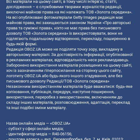
Всі матеріали на цьому сайті, в тому числі інтерв’ю, статті,
дослідження – є службовими творами журналістів редакції,
виключні майнові права на які належать ТОВ «Золота середина».
На всі опубліковані фотоматеріали Getty Images редакція має
майнові права, які захищаються законом України «Про авторські
права та суміжні права», ніхто не має права без письмового
дозволу ТОВ «Золота середина» їх використовувати, вони не
підлягають подальшому відтворенню, перекладу, поширенню в
будь-якій формі.
Редакція OBOZ.UA може не поділяти точку зору, викладену в
авторському матеріалі. За достовірність інформації, опублікованої
в рекламних матеріалах, відповідальність несе рекламодавець.
Заборонено використання матеріалів розміщених на цьому сайті,
хоч із зазначенням гіперпосилання на сторінку цього сайту,
логотипу OBOZ.UA або будь-якого іншого згадування, але без
письмового дозволу Редакції/ТОВ «Золота середина»
Незаконним використанням матеріалів буде вважатися: будь-яке
копiювання, публiкацiя, передрук, наступне поширення,
використання, переробка з використанням, включенням до
складу інших матеріалів, розповсюдження, адаптація, переклад
та інші подібні зміни матеріалу.
Назва онлайн медіа — «OBOZ.UA»
- суб'єкт у сфері онлайн медіа;
- ідентифікатор медіа — R40-06156;
- поштова адреса — вул. Деревообробна, буд. 7, м. Київ, 01013;