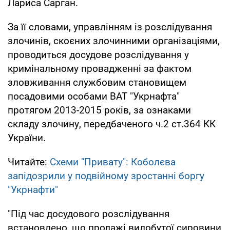
Лариса Сарган.
За її словами, управлінням із розслідування
злочинів, скоєних злочинними організаціями,
проводиться досудове розслідування у
кримінальному провадженні за фактом
зловживання службовим становищем
посадовими особами ВАТ "Укрнафта"
протягом 2013-2015 років, за ознаками
складу злочину, передбаченого ч.2 ст.364 КК
України.
Читайте:
Схеми "Привату": Коболєва
запідозрили у подвійному зростанні боргу
"Укрнафти"
"Під час досудового розслідування
встановлено, що продажі видобутої сировини