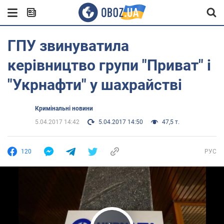
ГПУ звинуватила
керівництво групи "Приват" і
"Укрнафти" у шахрайстві
Кримінальні новини
5.04.2017 14:42
5.04.2017 14:50
47,5 т.
120
РУС