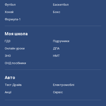
Футбол
Баскетбол
Хокей
Бокс
Формула-1
Моя школа
ГДЗ
Підручники
Онлайн уроки
ДПА
ЗНО
НМТ
СНД посібники
Авто
Тест Драйв
Електромобілі
Акції
Сервіс