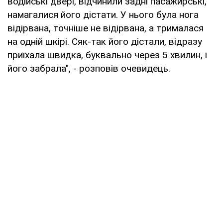
водійські двері, відчинили задні пасажирські,
намагалися його дістати. У нього була нога
відірвана, точніше не відірвана, а трималася
на одній шкірі. Сяк-так його дістали, відразу
приїхала швидка, буквально через 5 хвилин, і
його забрала", - розповів очевидець.