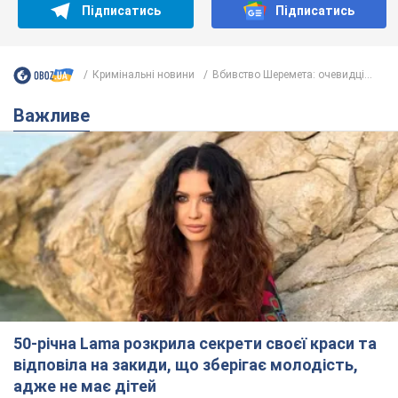
Підписатись
Підписатись
Кримінальні новини
Вбивство Шеремета: очевидці...
Важливе
50-річна Lama розкрила секрети своєї краси та
відповіла на закиди, що зберігає молодість,
адже не має дітей