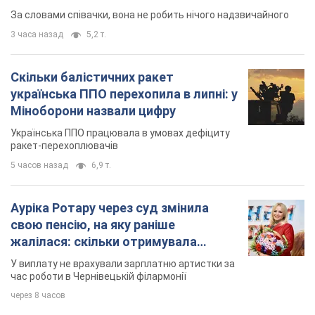
За словами співачки, вона не робить нічого надзвичайного
3 часа назад
5,2 т.
Скільки балістичних ракет
українська ППО перехопила в липні: у
Міноборони назвали цифру
Українська ППО працювала в умовах дефіциту
ракет-перехоплювачів
5 часов назад
6,9 т.
Ауріка Ротару через суд змінила
свою пенсію, на яку раніше
жалілася: скільки отримувала
співачка
У виплату не врахували зарплатню артистки за
час роботи в Чернівецькій філармонії
через 8 часов