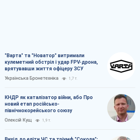
"Варта" та "Новатор" витримали
кулеметний обстріл і удар FPV-дрона,
врятувавши життя офіцеру ЗСУ
Українська Бронетехніка
1,7 т.
КНДР як каталізатор війни, або Про
новий етап російсько-
північнокорейського союзу
Олексій Кущ
1,9 т.
Вихід до еліти ЧС та тріумф "Сокола":