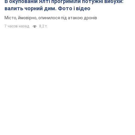
В окупованій Ялті прогриміли потужні вибухи:
валить чорний дим. Фото і відео
Місто, ймовірно, опинилося під атакою дронів
7 часов назад
8,2 т.