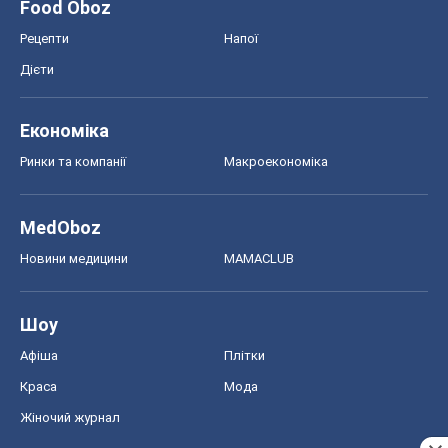
Food Oboz
Рецепти
Напої
Дієти
Економіка
Ринки та компанії
Макроекономіка
MedOboz
Новини медицини
MAMACLUB
Шоу
Афіша
Плітки
Краса
Мода
Жіночий журнал