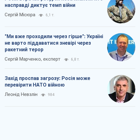
насправді диктує темп війни
Сергій Місюра
6,1 т.
"Ми вже проходили через гірше": Україні
не варто піддаватися зневірі через
ракетний терор
Сергій Марченко, експерт
6,8 т.
Захід проспав загрозу: Росія може
перевірити НАТО війною
Леонід Невзлін
984