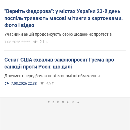
"Верніть Федорова": у містах України 23-й день
поспіль тривають масові мітинги з картонками.
Фото і відео
Учасники акцій продовжують серію щоденних протестів
2,1 т.
7.08.2026 22:22
Сенат США схвалив законопроєкт Грема про
санкції проти Росії: що далі
Документ передбачає нові економічні обмеження
4,5 т.
7.08.2026 22:38