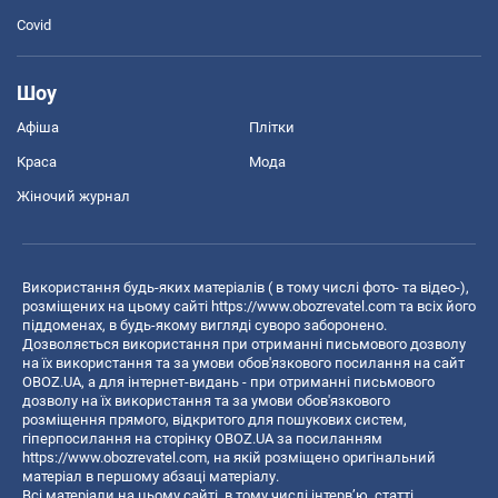
Covid
Шоу
Афіша
Плітки
Краса
Мода
Жіночий журнал
Використання будь-яких матеріалів ( в тому числі фото- та відео-),
розміщених на цьому сайті
https://www.obozrevatel.com
та всіх його
піддоменах, в будь-якому вигляді суворо заборонено.
Дозволяється використання при отриманні письмового дозволу
на їх використання та за умови обов'язкового посилання на сайт
OBOZ.UA, а для інтернет-видань - при отриманні письмового
дозволу на їх використання та за умови обов'язкового
розміщення прямого, відкритого для пошукових систем,
гіперпосилання на сторінку OBOZ.UA за посиланням
https://www.obozrevatel.com
, на якій розміщено оригінальний
матеріал в першому абзаці матеріалу.
Всі матеріали на цьому сайті, в тому числі інтерв’ю, статті,