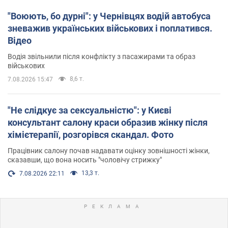
"Воюють, бо дурні": у Чернівцях водій автобуса
зневажив українських військових і поплатився.
Відео
Водія звільнили після конфлікту з пасажирами та образ
військових
8,6 т.
7.08.2026 15:47
"Не слідкує за сексуальністю": у Києві
консультант салону краси образив жінку після
хімієтерапії, розгорівся скандал. Фото
Працівник салону почав надавати оцінку зовнішності жінки,
сказавши, що вона носить "чоловічу стрижку"
13,3 т.
7.08.2026 22:11