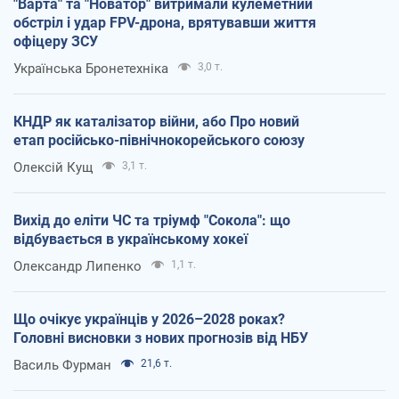
"Варта" та "Новатор" витримали кулеметний
обстріл і удар FPV-дрона, врятувавши життя
офіцеру ЗСУ
Українська Бронетехніка
3,0 т.
КНДР як каталізатор війни, або Про новий
етап російсько-північнокорейського союзу
Олексій Кущ
3,1 т.
Вихід до еліти ЧС та тріумф "Сокола": що
відбувається в українському хокеї
Олександр Липенко
1,1 т.
Що очікує українців у 2026–2028 роках?
Головні висновки з нових прогнозів від НБУ
Василь Фурман
21,6 т.