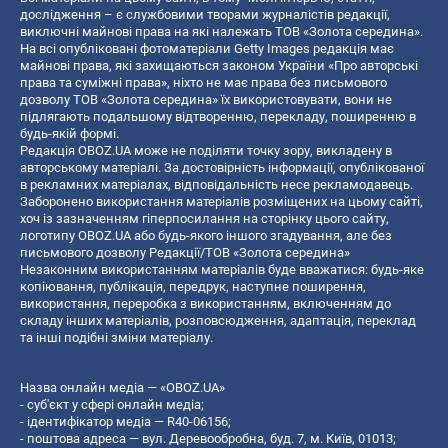
дослідження – є службовими творами журналістів редакції,
виключні майнові права на які належать ТОВ «Золота середина».
На всі опубліковані фотоматеріали Getty Images редакція має
майнові права, які захищаються законом України «Про авторські
права та суміжні права», ніхто не має права без письмового
дозволу ТОВ «Золота середина» їх використовувати, вони не
підлягають подальшому відтворенню, перекладу, поширенню в
будь-якій формі.
Редакція OBOZ.UA може не поділяти точку зору, викладену в
авторському матеріалі. За достовірність інформації, опублікованої
в рекламних матеріалах, відповідальність несе рекламодавець.
Заборонено використання матеріалів розміщених на цьому сайті,
хоч із зазначенням гіперпосилання на сторінку цього сайту,
логотипу OBOZ.UA або будь-якого іншого згадування, але без
письмового дозволу Редакції/ТОВ «Золота середина»
Незаконним використанням матеріалів буде вважатися: будь-яке
копiювання, публiкацiя, передрук, наступне поширення,
використання, переробка з використанням, включенням до
складу інших матеріалів, розповсюдження, адаптація, переклад
та інші подібні зміни матеріалу.
Назва онлайн медіа — «OBOZ.UA»
- суб'єкт у сфері онлайн медіа;
- ідентифікатор медіа — R40-06156;
- поштова адреса — вул. Деревообробна, буд. 7, м. Київ, 01013;