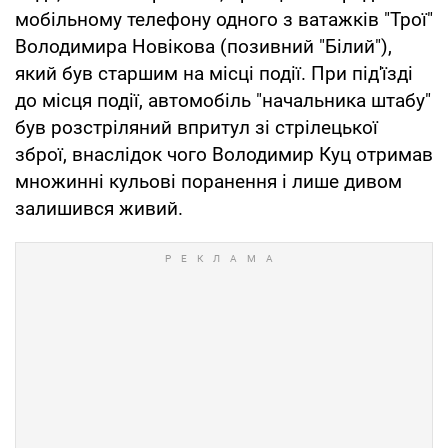
мобільному телефону одного з ватажків "Трої"
Володимира Новікова (позивний "Білий"),
який був старшим на місці події. При під'їзді
до місця події, автомобіль "начальника штабу"
був розстріляний впритул зі стрілецької
зброї, внаслідок чого Володимир Куц отримав
множинні кульові поранення і лише дивом
залишився живий.