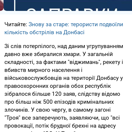
Читайте:
Знову за старе: терористи подвоїли
кількість обстрілів на Донбасі
Зі слів потерпілого, над даним угрупуванням
давно вже збиралися хмари. У загальній
складності, за фактами "віджимань", рекету і
вбивств мирного населення і
військовослужбовців на території Донбасу у
правоохоронних органів обох республік
зібралося більше 120 заяв, слідству відомо
про більш ніж 500 епізодів кримінальних
злочинів. У свою чергу, в самому загоні
"Троя" все заперечують, заявляючи, що "всі
провокації, потік брудної брехні на адресу