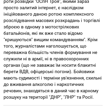
роти розвідки "ОСпН Троя", якими зараз
просто залитий інтернет, є наслідком
ініційованого даною ротою комплексного
розслідування масових розкрадань і торгівлі
зброєю в одному з мотострілкових
батальйонів, які як вже стало відомо
"кришуються" вищим командуванням". Крім
того, журналістами наголошується, що
переважна більшість членів формування не
служили ні в армії, ні в правоохоронних
органах (що не заважає їм носити блакитні
берети ВДВ, офіцерські погони). Бойовики
мають судимості і терміни ув'язнення, схильні
до вживання алкоголю і наркотичних
речовин, знаходяться в даний час в карному
розшуку на території "ДНР", "ЛНР" та Росії.