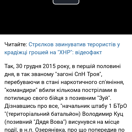
Play Video
Читайте:
Стрєлков звинуватив терористів у
крадіжці грошей на "ХНР": відеофакт
Так, 30 грудня 2015 року, в першій половині
дня, в так званому "загоні СпН Троя",
перебуваючи в стані наркотичного сп'яніння,
"командири" вбили кількома пострілами в
потилицю свого бійця з позивним "Зуй".
Дізнавшись про все, "начальник штабу 1 БТрО
"(територіальний батальйон) Володимир Куц
(позивний "Дядя Вова") висунувся на місце
події, в н.п. Озерянівка, про що попередив по