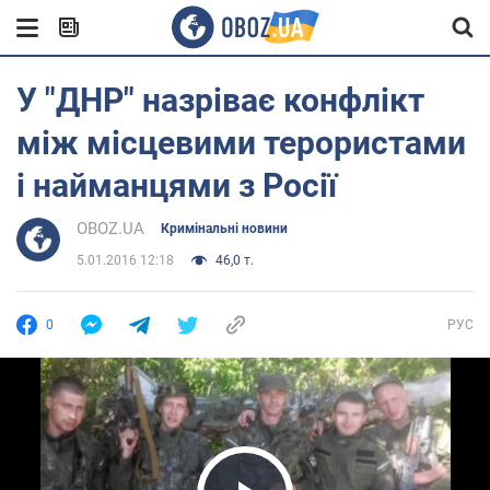
У "ДНР" назріває конфлікт
між місцевими терористами
і найманцями з Росії
OBOZ.UA
Кримінальні новини
5.01.2016 12:18
46,0 т.
0
РУС