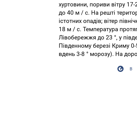
хуртовини, пориви вітру 17-2
до 40 м / с. На решті терито
істотних опадів; вітер півні
18 м / с. Температура протя
Лівобережжя до 23 °, у півде
Південному березі Криму 0-5 
вдень 3-8 ° морозу). На дор
В