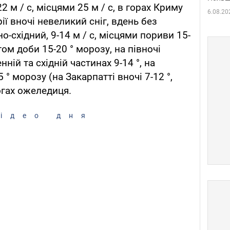
2 м / с, місцями 25 м / с, в горах Криму
6.08.20
рії вночі невеликий сніг, вдень без
чно-східний, 9-14 м / с, місцями пориви 15-
гом доби 15-20 ° морозу, на півночі
нній та східній частинах 9-14 °, на
° морозу (на Закарпатті вночі 7-12 °,
огах ожеледиця.
ідео дня