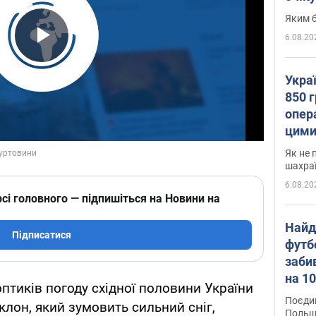
Яким б
6.08.20
Play Video
Укра
850 г
опера
цими
Як не 
шахра
6.08.20
сі головного — підпишіться на Новини на
Найд
Підписатися
футб
заби
на 10
птиків погоду східної половини України
Віде
Поєдин
клон, який зумовить сильний сніг,
Польщ