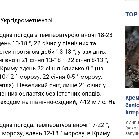
TO
Укргідрометцентрі.
лодна погода з температурою вночі 18-23
ень 13-18 °, 22 січня у північних та
тей протягом доби 13-18 °; у західних
 вночі 21 січня 13-18 °, 22 січня 8-13 °,
 Криму вдень 22 січня близько 0 ° (на
10-12 ° морозу, 22 січня 0-5 ° морозу,
тепла). Невеликий сніг, лише 21 січня у
денних областях без істотних опадів.
Крем
еходом на північно-східний, 7-12 м / с. На
баліс
Інте
У липн
одна погода: температура вночі 17-22 °,
"рекор
° морозу, вдень 12-18 ° морозу; в Криму
запуще