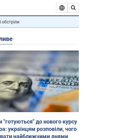
і обстріли
ливе
и "готуються" до нового курсу
ра: українцям розповіли, чого
увати найближчими днями