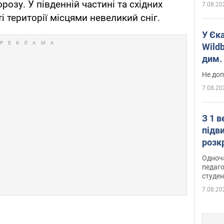
орозу. У південній частині та східних
7.08.20
і території місцями невеликий сніг.
У Єк
Wildb
дим. 
Не доп
7.08.20
З 1 
підв
розк
Одноч
педаго
студен
7.08.20