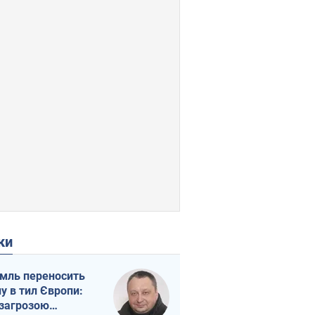
ки
мль переносить
ну в тил Європи:
 загрозою