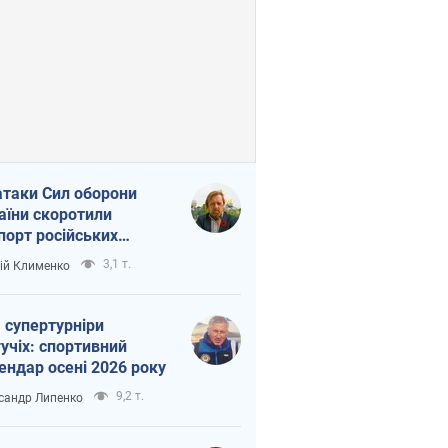
атаки Сил оборони
аїни скоротили
порт російських
топродуктів
3,1 т.
ій Клименко
 супертурніри
учіх: спортивний
ендар осені 2026 року
9,2 т.
сандр Липенко