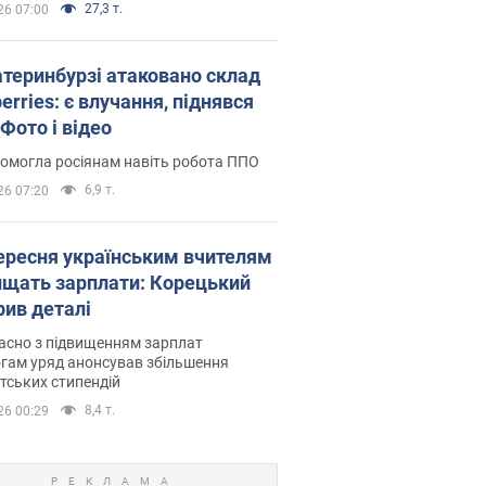
27,3 т.
26 07:00
атеринбурзі атаковано склад
erries: є влучання, піднявся
Фото і відео
омогла росіянам навіть робота ППО
6,9 т.
26 07:20
вересня українським вчителям
ищать зарплати: Корецький
рив деталі
асно з підвищенням зарплат
гам уряд анонсував збільшення
тських стипендій
8,4 т.
26 00:29