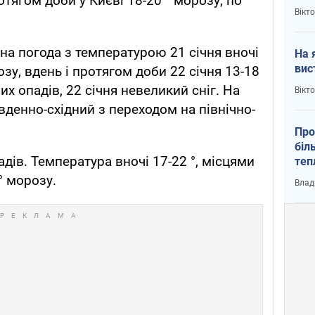
тягом доби у Києві 18-20 ° морозу, по
кри
Вікт
дна погода з температурою 21 січня вночі
На 
вис
озу, вдень і протягом доби 22 січня 13-18
них опадів, 22 січня невеликий сніг. На
Вікт
вденно-східний з переходом на північно-
Про
біл
падів. Температура вночі 17-22 °, місцями
теп
від
° морозу.
Влад
у К