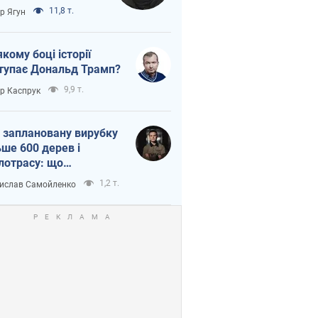
тична логістика
11,8 т.
ор Ягун
якому боці історії
тупає Дональд Трамп?
9,9 т.
ор Каспрук
 заплановану вирубку
ьше 600 дерев і
лотрасу: що
бувається на Теремках
1,2 т.
ислав Самойленко
иєві