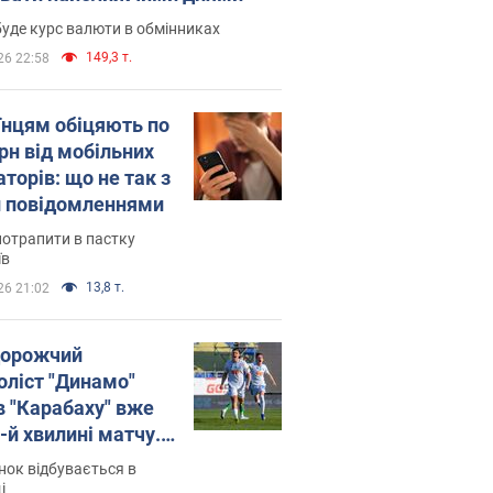
уде курс валюти в обмінниках
149,3 т.
26 22:58
їнцям обіцяють по
рн від мобільних
торів: що не так з
 повідомленнями
потрапити в пастку
їв
13,8 т.
26 21:02
орожчий
оліст "Динамо"
в "Карабаху" вже
-й хвилині матчу.
о
ок відбувається в
і