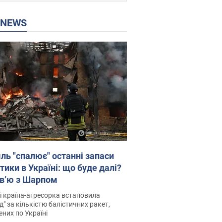
P NEWS
ль "спалює" останні запаси
тики в Україні: що буде далі?
рв’ю з Шарпом
і країна-агресорка встановила
д" за кількістю балістичних ракет,
них по Україні