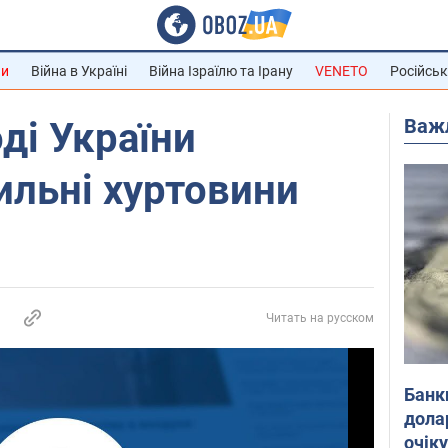
ни
Війна в Україні
Війна Ізраїлю та Ірану
VENETO
Російськ
Важ
ді України
ильні хуртовини
Читать на русском
Банк
дола
очік