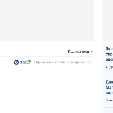
Як 
Підписатися
Укр
екс
Кримінальні новини
Завтра на сході...
наф
Андр
Два
Маг
кал
Олек