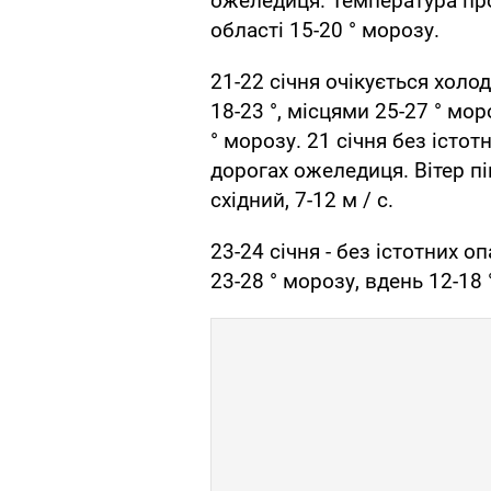
ожеледиця. Температура про
області 15-20 ° морозу.
21-22 січня очікується холо
18-23 °, місцями 25-27 ° мор
° морозу. 21 січня без істот
дорогах ожеледиця. Вітер пі
східний, 7-12 м / с.
23-24 січня - без істотних о
23-28 ° морозу, вдень 12-18 