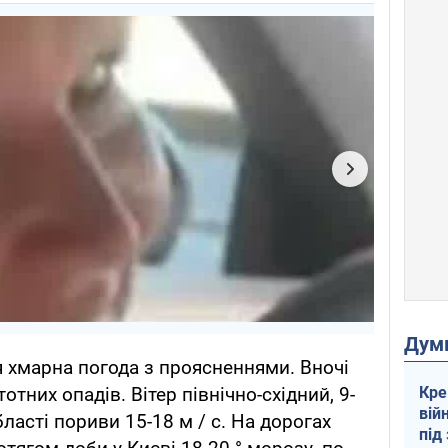
Дум
ня хмарна погода з проясненнями. Вночі
Кре
тотних опадів. Вітер північно-східний, 9-
вій
бласті пориви 15-18 м / с. На дорогах
під