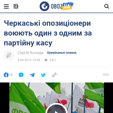
Черкаські опозиціонери
воюють один з одним за
партійну касу
Сергій Коляда
Кримінальні новини
5.04.2013 12:48
2,6 т.
0
РУС