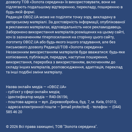
дозволу ТОВ «Золота середина» їх використовувати, вони не
підлягають подальшому відтворенню, перекладу, поширенню в
будь-якій формі.
Редакція OBOZ.UA може не поділяти точку зору, викладену в
авторському матеріалі. За достовірність інформації, опублікованої
в рекламних матеріалах, відповідальність несе рекламодавець.
Заборонено використання матеріалів розміщених на цьому сайті,
хоч із зазначенням гіперпосилання на сторінку цього сайту,
логотипу OBOZ.UA або будь-якого іншого згадування, але без
письмового дозволу Редакції/ТОВ «Золота середина»
Незаконним використанням матеріалів буде вважатися: будь-яке
копiювання, публiкацiя, передрук, наступне поширення,
використання, переробка з використанням, включенням до
складу інших матеріалів, розповсюдження, адаптація, переклад
та інші подібні зміни матеріалу.
Назва онлайн медіа — «OBOZ.UA»
- суб'єкт у сфері онлайн медіа;
- ідентифікатор медіа — R40-06156;
- поштова адреса — вул. Деревообробна, буд. 7, м. Київ, 01013;
- адреса електронної пошти —
[email protected]
; - телефон — (044)
585 46 20
© 2026 Всі права захищені, ТОВ "Золота середина".