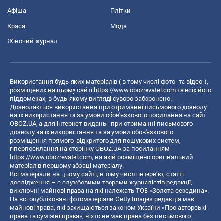
Афіша
Плітки
Краса
Мода
Жіночий журнал
Використання будь-яких матеріалів ( в тому числі фото- та відео-),
розміщених на цьому сайті
https://www.obozrevatel.com
та всіх його
піддоменах, в будь-якому вигляді суворо заборонено.
Дозволяється використання при отриманні письмового дозволу
на їх використання та за умови обов'язкового посилання на сайт
OBOZ.UA, а для інтернет-видань - при отриманні письмового
дозволу на їх використання та за умови обов'язкового
розміщення прямого, відкритого для пошукових систем,
гіперпосилання на сторінку OBOZ.UA за посиланням
https://www.obozrevatel.com
, на якій розміщено оригінальний
матеріал в першому абзаці матеріалу.
Всі матеріали на цьому сайті, в тому числі інтерв’ю, статті,
дослідження – є службовими творами журналістів редакції,
виключні майнові права на які належать ТОВ «Золота середина».
На всі опубліковані фотоматеріали Getty Images редакція має
майнові права, які захищаються законом України «Про авторські
права та суміжні права», ніхто не має права без письмового