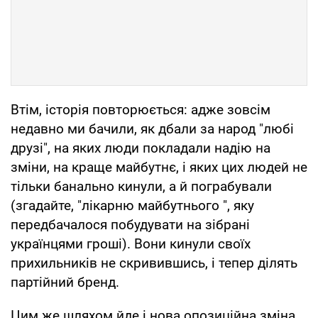
Втім, історія повторюється: адже зовсім
недавно ми бачили, як дбали за народ "любі
друзі", на яких люди покладали надію на
зміни, на краще майбутнє, і яких цих людей не
тільки банально кинули, а й пограбували
(згадайте, "лікарню майбутнього ", яку
передбачалося побудувати на зібрані
українцями гроші). Вони кинули своїх
прихильників не скривившись, і тепер ділять
партійний бренд.
Цим же шляхом йде і нова опозиційна зміна,