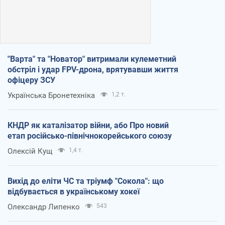
"Варта" та "Новатор" витримали кулеметний
обстріл і удар FPV-дрона, врятувавши життя
офіцеру ЗСУ
Українська Бронетехніка
1,2 т.
КНДР як каталізатор війни, або Про новий
етап російсько-північнокорейського союзу
Олексій Кущ
1,4 т.
Вихід до еліти ЧС та тріумф "Сокола": що
відбувається в українському хокеї
Олександр Липенко
543