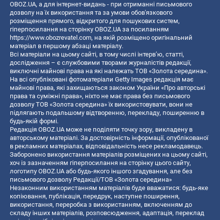
OBOZ.UA, а для інтернет-видань - при отриманні письмового
дозволу на їх використання та за умови обов'язкового
розміщення прямого, відкритого для пошукових систем,
гіперпосилання на сторінку OBOZ.UA за посиланням
https://www.obozrevatel.com
, на якій розміщено оригінальний
матеріал в першому абзаці матеріалу.
Всі матеріали на цьому сайті, в тому числі інтерв’ю, статті,
дослідження – є службовими творами журналістів редакції,
виключні майнові права на які належать ТОВ «Золота середина».
На всі опубліковані фотоматеріали Getty Images редакція має
майнові права, які захищаються законом України «Про авторські
права та суміжні права», ніхто не має права без письмового
дозволу ТОВ «Золота середина» їх використовувати, вони не
підлягають подальшому відтворенню, перекладу, поширенню в
будь-якій формі.
Редакція OBOZ.UA може не поділяти точку зору, викладену в
авторському матеріалі. За достовірність інформації, опублікованої
в рекламних матеріалах, відповідальність несе рекламодавець.
Заборонено використання матеріалів розміщених на цьому сайті,
хоч із зазначенням гіперпосилання на сторінку цього сайту,
логотипу OBOZ.UA або будь-якого іншого згадування, але без
письмового дозволу Редакції/ТОВ «Золота середина»
Незаконним використанням матеріалів буде вважатися: будь-яке
копiювання, публiкацiя, передрук, наступне поширення,
використання, переробка з використанням, включенням до
складу інших матеріалів, розповсюдження, адаптація, переклад