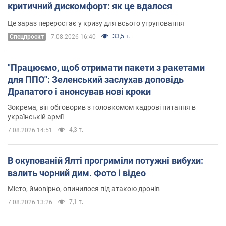
критичний дискомфорт: як це вдалося
Це зараз переростає у кризу для всього угруповання
33,5 т.
Cпецпроєкт
7.08.2026 16:40
"Працюємо, щоб отримати пакети з ракетами
для ППО": Зеленський заслухав доповідь
Драпатого і анонсував нові кроки
Зокрема, він обговорив з головкомом кадрові питання в
українській армії
4,3 т.
7.08.2026 14:51
В окупованій Ялті прогриміли потужні вибухи:
валить чорний дим. Фото і відео
Місто, ймовірно, опинилося під атакою дронів
7,1 т.
7.08.2026 13:26