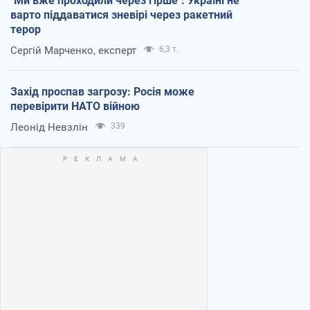
"Ми вже проходили через гірше": Україні не
варто піддаватися зневірі через ракетний
терор
Сергій Марченко, експерт
6,3 т.
Захід проспав загрозу: Росія може
перевірити НАТО війною
Леонід Невзлін
339