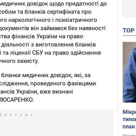
 медичних довідок щодо придатності до
обом та бланків сертифіката про
о наркологічного і психіатричного
документів він займався без наявності
TO
тва фінансів України на право
діяльності з виготовлення бланків
і та ліцензії СБУ на право здійснення
ічного захисту.
 бланки медичних довідок, які, за
слідження, проведеного фахівцями
ансів України, вже визнані
.СЛЮСАРЕНКО.
Мікр
типов
план 
Що маю