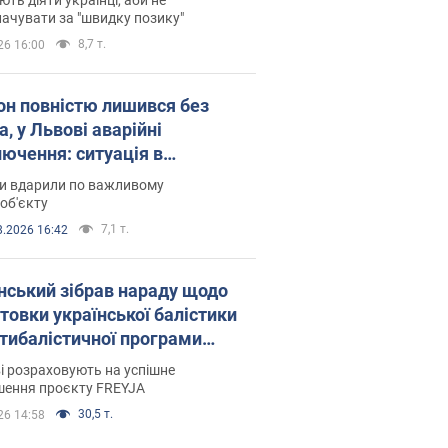
ачувати за "швидку позику"
8,7 т.
26 16:00
он повністю лишився без
а, у Львові аварійні
лючення: ситуація в
госистемі 6 серпня
ни вдарили по важливому
об'єкту
7,1 т.
8.2026 16:42
нський зібрав нараду щодо
товки української балістики
JA: які рішення готуються
і розраховують на успішне
шення проєкту FREYJA
30,5 т.
26 14:58