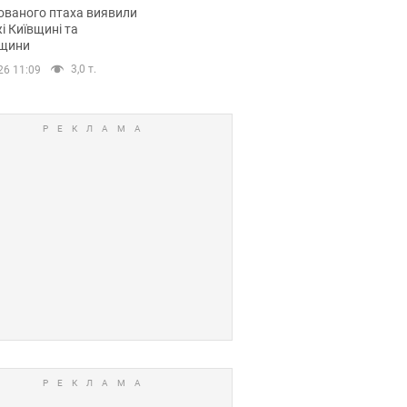
повий маршрут.
ованого птаха виявили
і Київщині та
щини
3,0 т.
26 11:09