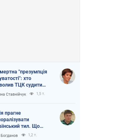
мертна "презумпція
уватості": хто
волив ТЦК судити
иблих захисників
1,5 т.
на Ставнійчук
ія прагне
оралізувати
аїнський тил. Що
то собі нагадати
1,2 т.
 Богданов