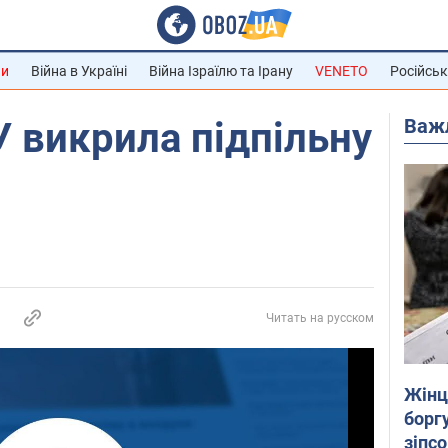
ни
Війна в Україні
Війна Ізраїлю та Ірану
VENETO
Російськ
Важ
У викрила підпільну
Читать на русском
Жінці
боргу
зіпс