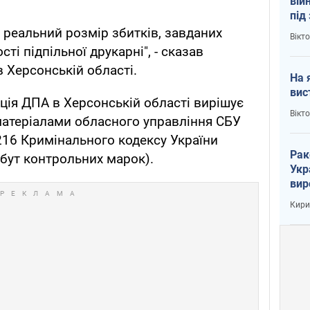
вій
під
кри
 реальний розмір збитків, завданих
Вікт
сті підпільної друкарні", - сказав
 Херсонській області.
На 
вис
іція ДПА в Херсонській області вирішує
Вікт
матеріалами обласного управління СБУ
 216 Кримінального кодексу України
Рак
збут контрольних марок).
Укр
вир
рак
Кири