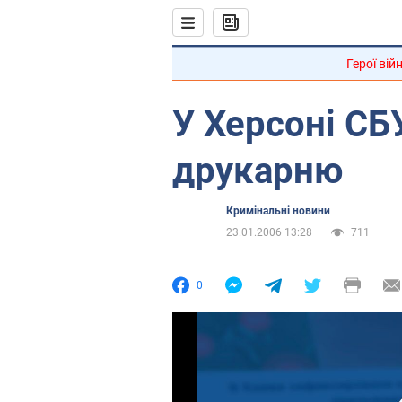
Герої вій
У Херсоні СБ
друкарню
Кримінальні новини
23.01.2006 13:28
711
0