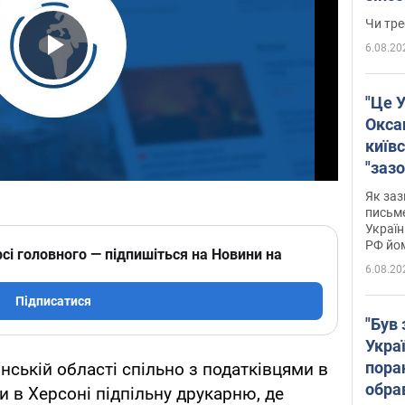
ухва
Чи тре
6.08.20
Play Video
"Це У
Окса
київс
"зазо
навіт
Як заз
знав,
письм
Україн
гено
РФ йо
сі головного — підпишіться на Новини на
6.08.20
Підписатися
"Був 
Укра
пора
нській області спільно з податківцями в
обра
и в Херсоні підпільну друкарню, де