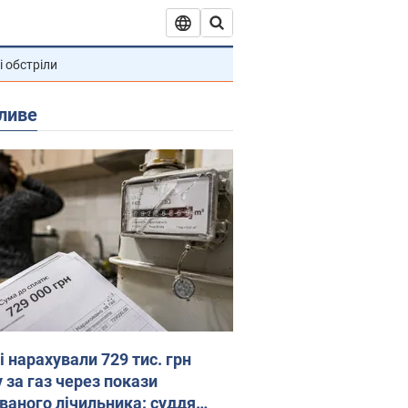
і обстріли
ливе
 нарахували 729 тис. грн
 за газ через покази
ованого лічильника: суддя