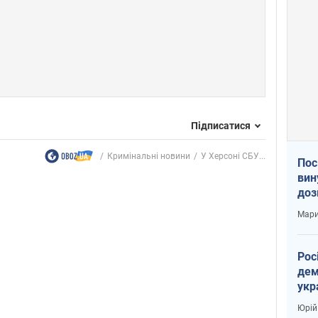
Підписатися
Кримінальні новини
У Херсоні СБУ...
Пос
вин
доз
заг
Мари
Рос
дем
укр
вар
Юрій