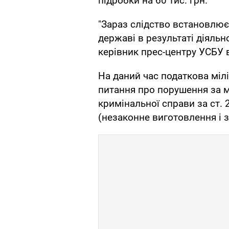
підробки на 60 тис. грн.
"Зараз слідство встановлює
державі в результаті діяльно
керівник прес-центру УСБУ в
На даний час податкова міл
питання про порушення за 
кримінальної справи за ст.
(незаконне виготовлення і 