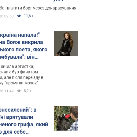
лив неочікуване рішення
ба платити борг через донарахування
11,6 т.
26 09:53
країна напала!"
на Вояж викрила
ького поета, якого
мбували": він
ь російської не
начила артистка,
 а тепер хоче
енник був фанатом
и, але після переїзду в
циду українців
му "промили мозок"
8,2 т.
26 11:42
знесилений": в
їні врятували
неного грифа, який
в для себе