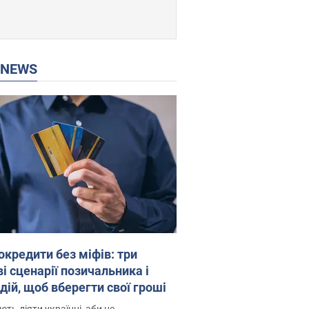
P NEWS
окредити без міфів: три
і сценарії позичальника і
дій, щоб вберегти свої гроші
ть діяти українці, аби не