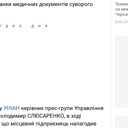
нети
анки медичних документів суворого
Травм
Фото
на меж
Черка
6.08.20
ідео дня
ту
УНІАН
керівник прес-групи Управління
 Володимир СЛЮСАРЕНКО, в ході
, що місцевий підприємець налагодив