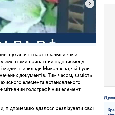
ив, що значні партії фальшивок з
 елементами приватний підприємець
і медичні заклади Миколаєва, які були
начених документів. Тим часом, замість
захисного елемента встановленого
римітивний голографічний елемент
Дум
и, підприємцю вдалося реалізувати свої
Кре