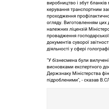
виробництво і збут бланків
керування транспортним зас
проходження профілактичног
огляду. Виготовленням цих 
належних ліцензій Міністерс
провадження господарської 
документів суворої звітност
діяльності у сфері голограф
"У бізнесмена були вилучені
висновками експертного до
Держзнаку Міністерства фін
підробленими", - сказав В