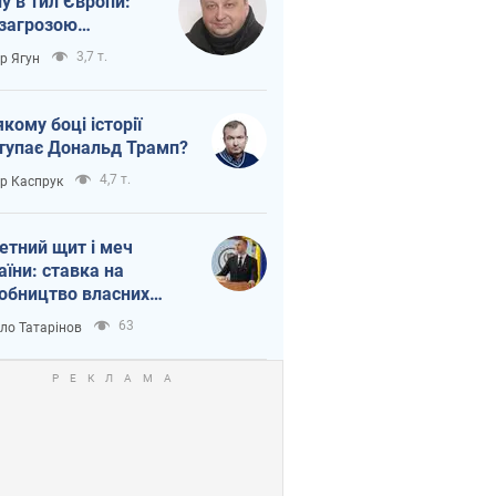
ну в тил Європи:
 загрозою
тична логістика
3,7 т.
ор Ягун
якому боці історії
тупає Дональд Трамп?
4,7 т.
ор Каспрук
етний щит і меч
аїни: ставка на
обництво власних
ет
63
ло Татарінов