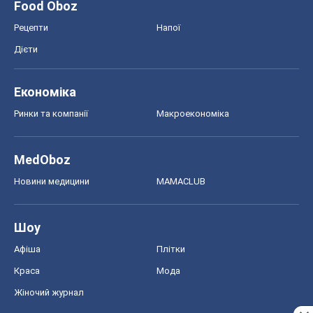
Food Oboz
Рецепти
Напої
Дієти
Економіка
Ринки та компанії
Макроекономіка
MedOboz
Новини медицини
MAMACLUB
Шоу
Афіша
Плітки
Краса
Мода
Жіночий журнал