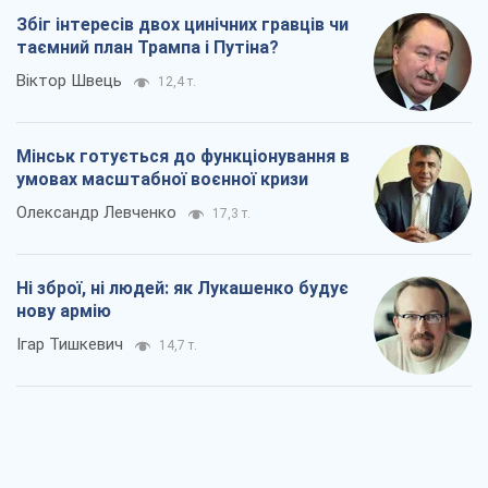
Збіг інтересів двох цинічних гравців чи
таємний план Трампа і Путіна?
Віктор Швець
12,4 т.
Мінськ готується до функціонування в
умовах масштабної воєнної кризи
Олександр Левченко
17,3 т.
Ні зброї, ні людей: як Лукашенко будує
нову армію
Ігар Тишкевич
14,7 т.