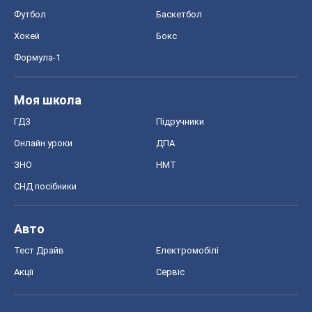
Футбол
Баскетбол
Хокей
Бокс
Формула-1
Моя школа
ГДЗ
Підручники
Онлайн уроки
ДПА
ЗНО
НМТ
СНД посібники
Авто
Тест Драйв
Електромобілі
Акції
Сервіс