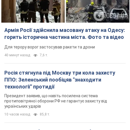
Армія Росії здійснила масовану атаку на Одесу:
горить історична частина міста. Фото та відео
Для терору ворог застосував ракети та дрони
40 минут назад
7,6 т.
Росія стягнула під Москву три кола захисту
ППО: Зеленський пообіцяв "знаходити
технології" протидії
Президент заявив, що навіть посилена система
протиповітряної оборони РФ не гарантує захисту від
українських ударів
10 часов назад
85,8 т.