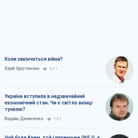
Коли закінчиться війна?
Юрій Хрістензен
9,7 т.
Україна вступила в надзвичайний
економічний стан. Чи є світло вкінці
тунелю?
Вадим Денисенко
7,8 т.
Чий буде Крим, той і переможе (NSJ), а