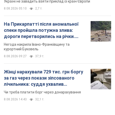
Україні не завадить взяти приклад із країн Європи
8.08.2026 05:10
2,7 т.
На Прикарпатті після аномальної
спеки пройшла потужна злива:
дороги перетворились на річки.
Відео
Негода накрила Івано-Франківщину та
курортний Буковель
8.08.2026 09:27
37,9 т.
Жінці нарахували 729 тис. грн боргу
за газ через покази зіпсованого
лічильника: суддя ухвалив
неочікуване рішення
Чи треба платити борг через донарахування
8.08.2026 14:43
32,1 т.