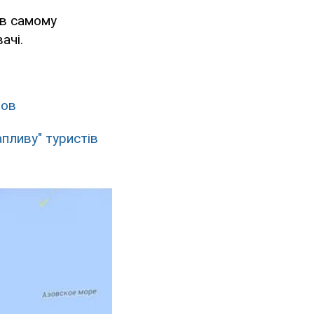
 в самому
ачі.
нов
апливу" туристів