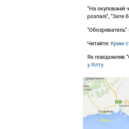
"На окупованій 
розпалі", "Зате 
"Обозреватель" 
Читайте:
Крим ст
Як повідомляв "
у Ялту.