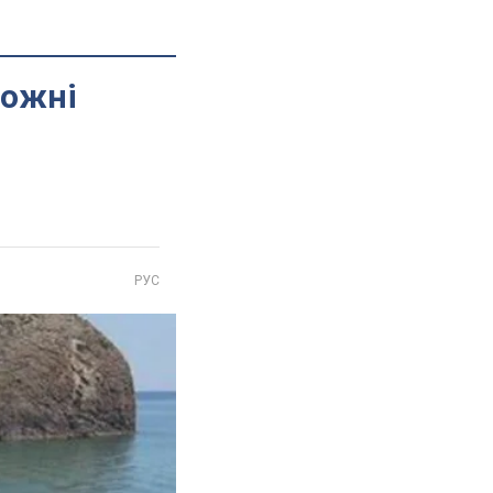
рожні
РУС