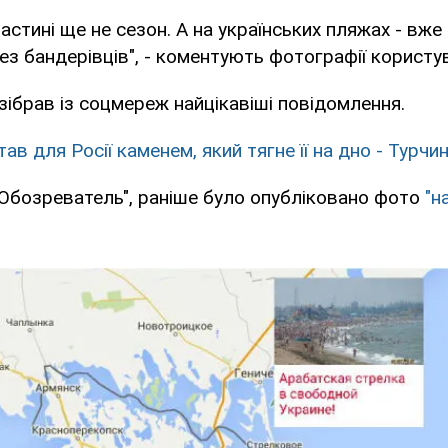
частині ще не сезон. А на українських пляжах - вже
без бандерівців", - коментують фотографії користув
зібрав із соцмереж найцікавіші повідомлення.
ав для Росії каменем, який тягне її на дно - Турчи
Обозреватель", раніше було опубліковано фото
"н