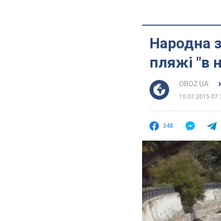
Народна 
пляжі "в 
OBOZ.UA
10.07.2015 07:
348