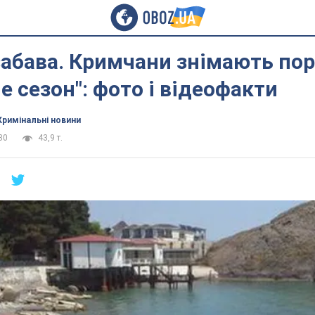
забава. Кримчани знімають по
не сезон": фото і відеофакти
Кримінальні новини
30
43,9 т.