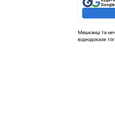
Google
Мешканці та не
відеодокази тог