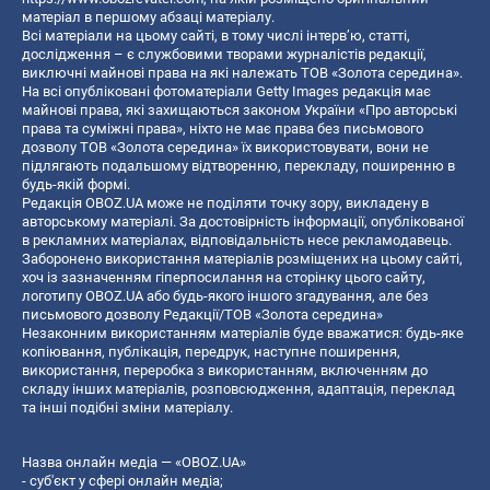
матеріал в першому абзаці матеріалу.
Всі матеріали на цьому сайті, в тому числі інтерв’ю, статті,
дослідження – є службовими творами журналістів редакції,
виключні майнові права на які належать ТОВ «Золота середина».
На всі опубліковані фотоматеріали Getty Images редакція має
майнові права, які захищаються законом України «Про авторські
права та суміжні права», ніхто не має права без письмового
дозволу ТОВ «Золота середина» їх використовувати, вони не
підлягають подальшому відтворенню, перекладу, поширенню в
будь-якій формі.
Редакція OBOZ.UA може не поділяти точку зору, викладену в
авторському матеріалі. За достовірність інформації, опублікованої
в рекламних матеріалах, відповідальність несе рекламодавець.
Заборонено використання матеріалів розміщених на цьому сайті,
хоч із зазначенням гіперпосилання на сторінку цього сайту,
логотипу OBOZ.UA або будь-якого іншого згадування, але без
письмового дозволу Редакції/ТОВ «Золота середина»
Незаконним використанням матеріалів буде вважатися: будь-яке
копiювання, публiкацiя, передрук, наступне поширення,
використання, переробка з використанням, включенням до
складу інших матеріалів, розповсюдження, адаптація, переклад
та інші подібні зміни матеріалу.
Назва онлайн медіа — «OBOZ.UA»
- суб'єкт у сфері онлайн медіа;