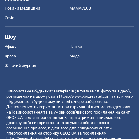
Новини медицини
MAMACLUB
Covid
Шоу
Афіша
Плітки
Краса
Мода
Жіночий журнал
Використання будь-яких матеріалів ( в тому числі фото- та відео-),
розміщених на цьому сайті
https://www.obozrevatel.com
та всіх його
піддоменах, в будь-якому вигляді суворо заборонено.
Дозволяється використання при отриманні письмового дозволу
на їх використання та за умови обов'язкового посилання на сайт
OBOZ.UA, а для інтернет-видань - при отриманні письмового
дозволу на їх використання та за умови обов'язкового
розміщення прямого, відкритого для пошукових систем,
гіперпосилання на сторінку OBOZ.UA за посиланням
https://www.obozrevatel.com
, на якій розміщено оригінальний