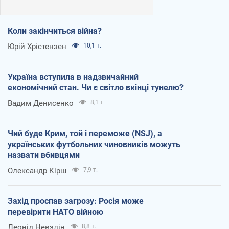
Коли закінчиться війна?
Юрій Хрістензен
10,1 т.
Україна вступила в надзвичайний
економічний стан. Чи є світло вкінці тунелю?
Вадим Денисенко
8,1 т.
Чий буде Крим, той і переможе (NSJ), а
українських футбольних чиновників можуть
назвати вбивцями
Олександр Кірш
7,9 т.
Захід проспав загрозу: Росія може
перевірити НАТО війною
Леонід Невзлін
8,8 т.