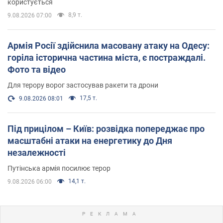
користується
8,9 т.
9.08.2026 07:00
Армія Росії здійснила масовану атаку на Одесу:
горіла історична частина міста, є постраждалі.
Фото та відео
Для терору ворог застосував ракети та дрони
17,5 т.
9.08.2026 08:01
Під прицілом – Київ: розвідка попереджає про
масштабні атаки на енергетику до Дня
незалежності
Путінська армія посилює терор
14,1 т.
9.08.2026 06:00