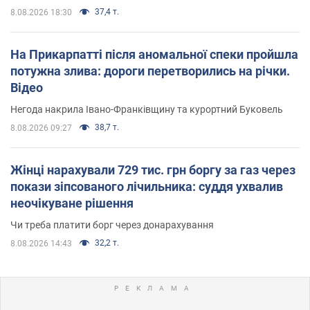
37,4 т.
8.08.2026 18:30
На Прикарпатті після аномальної спеки пройшла
потужна злива: дороги перетворились на річки.
Відео
Негода накрила Івано-Франківщину та курортний Буковель
38,7 т.
8.08.2026 09:27
Жінці нарахували 729 тис. грн боргу за газ через
покази зіпсованого лічильника: суддя ухвалив
неочікуване рішення
Чи треба платити борг через донарахування
32,2 т.
8.08.2026 14:43