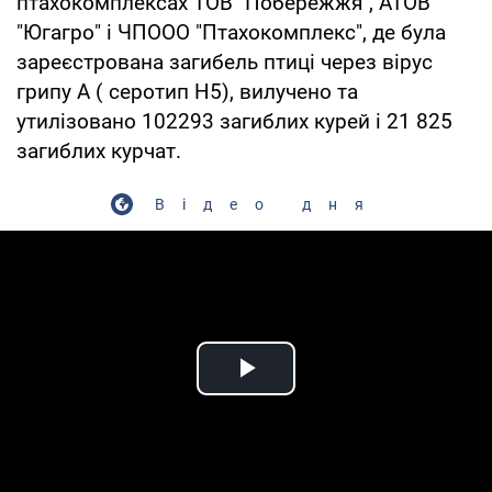
птахокомплексах ТОВ "Побережжя", АТОВ
"Югагро" і ЧПООО "Птахокомплекс", де була
зареєстрована загибель птиці через вірус
грипу А ( серотип Н5), вилучено та
утилізовано 102293 загиблих курей і 21 825
загиблих курчат.
Відео дня
Play Video