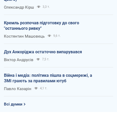
Олександр Кірш
3,3 т.
Кремль розпочав підготовку до свого
"останнього ривку"
Костянтин Машовець
9,6 т.
Дух Анкоріджа остаточно випарувався
Віктор Андрусів
7,5 т.
Війна і медіа: політика пішла в соцмережі, а
ЗМІ грають за правилами ютуб
Павло Казарін
4,1 т.
Всі думки