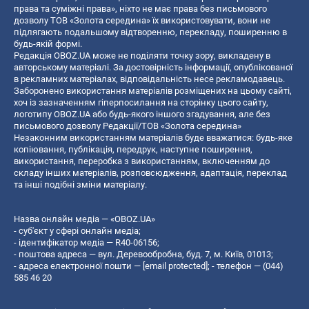
права та суміжні права», ніхто не має права без письмового
дозволу ТОВ «Золота середина» їх використовувати, вони не
підлягають подальшому відтворенню, перекладу, поширенню в
будь-якій формі.
Редакція OBOZ.UA може не поділяти точку зору, викладену в
авторському матеріалі. За достовірність інформації, опублікованої
в рекламних матеріалах, відповідальність несе рекламодавець.
Заборонено використання матеріалів розміщених на цьому сайті,
хоч із зазначенням гіперпосилання на сторінку цього сайту,
логотипу OBOZ.UA або будь-якого іншого згадування, але без
письмового дозволу Редакції/ТОВ «Золота середина»
Незаконним використанням матеріалів буде вважатися: будь-яке
копiювання, публiкацiя, передрук, наступне поширення,
використання, переробка з використанням, включенням до
складу інших матеріалів, розповсюдження, адаптація, переклад
та інші подібні зміни матеріалу.
Назва онлайн медіа — «OBOZ.UA»
- суб'єкт у сфері онлайн медіа;
- ідентифікатор медіа — R40-06156;
- поштова адреса — вул. Деревообробна, буд. 7, м. Київ, 01013;
- адреса електронної пошти —
[email protected]
; - телефон — (044)
585 46 20