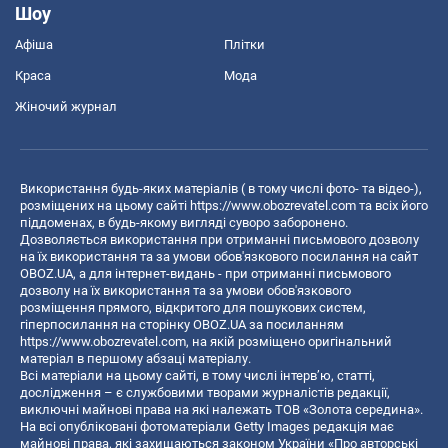
Шоу
Афіша
Плітки
Краса
Мода
Жіночий журнал
Використання будь-яких матеріалів ( в тому числі фото- та відео-),
розміщених на цьому сайті
https://www.obozrevatel.com
та всіх його
піддоменах, в будь-якому вигляді суворо заборонено.
Дозволяється використання при отриманні письмового дозволу
на їх використання та за умови обов'язкового посилання на сайт
OBOZ.UA, а для інтернет-видань - при отриманні письмового
дозволу на їх використання та за умови обов'язкового
розміщення прямого, відкритого для пошукових систем,
гіперпосилання на сторінку OBOZ.UA за посиланням
https://www.obozrevatel.com
, на якій розміщено оригінальний
матеріал в першому абзаці матеріалу.
Всі матеріали на цьому сайті, в тому числі інтерв’ю, статті,
дослідження – є службовими творами журналістів редакції,
виключні майнові права на які належать ТОВ «Золота середина».
На всі опубліковані фотоматеріали Getty Images редакція має
майнові права, які захищаються законом України «Про авторські