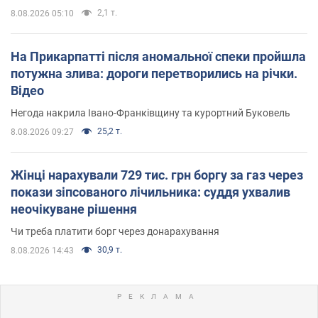
2,1 т.
8.08.2026 05:10
На Прикарпатті після аномальної спеки пройшла
потужна злива: дороги перетворились на річки.
Відео
Негода накрила Івано-Франківщину та курортний Буковель
25,2 т.
8.08.2026 09:27
Жінці нарахували 729 тис. грн боргу за газ через
покази зіпсованого лічильника: суддя ухвалив
неочікуване рішення
Чи треба платити борг через донарахування
30,9 т.
8.08.2026 14:43