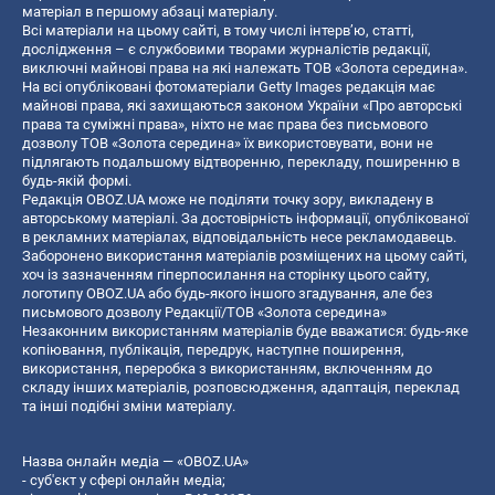
матеріал в першому абзаці матеріалу.
Всі матеріали на цьому сайті, в тому числі інтерв’ю, статті,
дослідження – є службовими творами журналістів редакції,
виключні майнові права на які належать ТОВ «Золота середина».
На всі опубліковані фотоматеріали Getty Images редакція має
майнові права, які захищаються законом України «Про авторські
права та суміжні права», ніхто не має права без письмового
дозволу ТОВ «Золота середина» їх використовувати, вони не
підлягають подальшому відтворенню, перекладу, поширенню в
будь-якій формі.
Редакція OBOZ.UA може не поділяти точку зору, викладену в
авторському матеріалі. За достовірність інформації, опублікованої
в рекламних матеріалах, відповідальність несе рекламодавець.
Заборонено використання матеріалів розміщених на цьому сайті,
хоч із зазначенням гіперпосилання на сторінку цього сайту,
логотипу OBOZ.UA або будь-якого іншого згадування, але без
письмового дозволу Редакції/ТОВ «Золота середина»
Незаконним використанням матеріалів буде вважатися: будь-яке
копiювання, публiкацiя, передрук, наступне поширення,
використання, переробка з використанням, включенням до
складу інших матеріалів, розповсюдження, адаптація, переклад
та інші подібні зміни матеріалу.
Назва онлайн медіа — «OBOZ.UA»
- суб'єкт у сфері онлайн медіа;