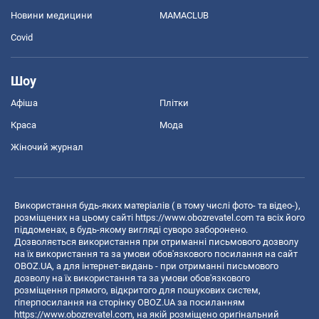
Новини медицини
MAMACLUB
Covid
Шоу
Афіша
Плітки
Краса
Мода
Жіночий журнал
Використання будь-яких матеріалів ( в тому числі фото- та відео-),
розміщених на цьому сайті
https://www.obozrevatel.com
та всіх його
піддоменах, в будь-якому вигляді суворо заборонено.
Дозволяється використання при отриманні письмового дозволу
на їх використання та за умови обов'язкового посилання на сайт
OBOZ.UA, а для інтернет-видань - при отриманні письмового
дозволу на їх використання та за умови обов'язкового
розміщення прямого, відкритого для пошукових систем,
гіперпосилання на сторінку OBOZ.UA за посиланням
https://www.obozrevatel.com
, на якій розміщено оригінальний