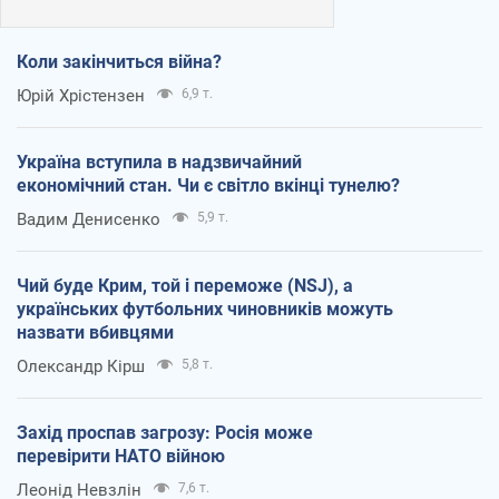
Коли закінчиться війна?
Юрій Хрістензен
6,9 т.
Україна вступила в надзвичайний
економічний стан. Чи є світло вкінці тунелю?
Вадим Денисенко
5,9 т.
Чий буде Крим, той і переможе (NSJ), а
українських футбольних чиновників можуть
назвати вбивцями
Олександр Кірш
5,8 т.
Захід проспав загрозу: Росія може
перевірити НАТО війною
Леонід Невзлін
7,6 т.