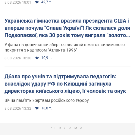
42,7 т.
8.08.2026 18:01
Українська гімнастка вразила президента США і
вперше почула "Слава Україні"! Як склалася доля
Подкопаєвої, яка 30 років тому виграла "золото"
Олімпіади
У фанатів донеччанки зберігся великий шматок килимового
покриття з надписом "Атланта-1996"
10,9 т.
8.08.2026 18:30
Дбала про учнів та підтримувала педагогів:
внаслідок удару РФ по Київщині загинула
директорка київського ліцею, її чоловік та онук
Вічна пам'ять жертвам російського терору
18,8 т.
8.08.2026 13:32