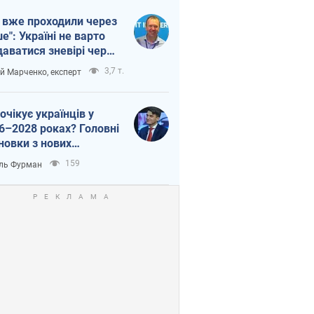
 вже проходили через
ше": Україні не варто
даватися зневірі через
етний терор
3,7 т.
ій Марченко, експерт
очікує українців у
6–2028 роках? Головні
новки з нових
гнозів від НБУ
159
ль Фурман