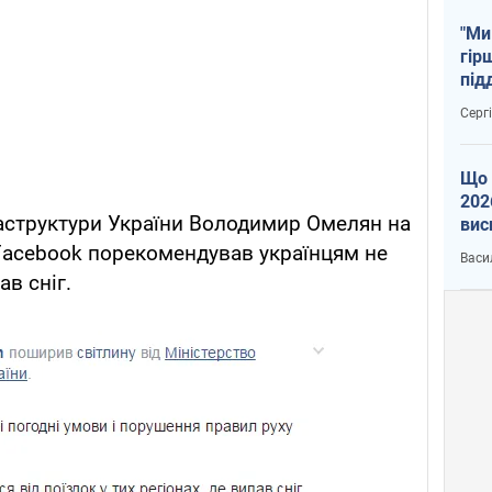
"Ми
гір
під
рак
Серг
Що 
202
аструктури України Володимир Омелян на
вис
про
 Facebook порекомендував українцям не
Васи
ав сніг.