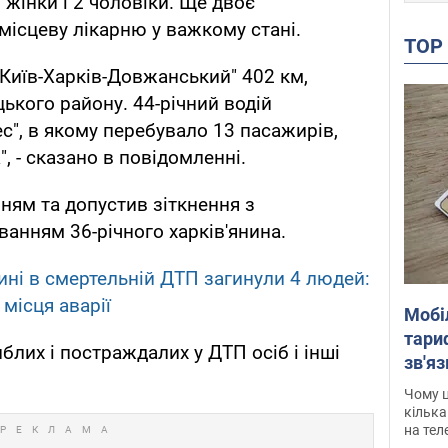
 жінки і 2 чоловіки. Ще двоє
місцеву лікарню у важкому стані.
TO
"Київ-Харків-Довжанський" 402 км,
ького району. 44-річний водій
с", в якому перебувало 13 пасажирів,
, - сказано в повідомленні.
ням та допустив зіткнення з
ванням 36-річного харків'янина.
ині в смертельній ДТП загинули 4 людей:
місця аварії
Мобі
тариф
лих і постраждалих у ДТП осіб і інші
зв'яз
скар
Чому ц
кілька
на тел