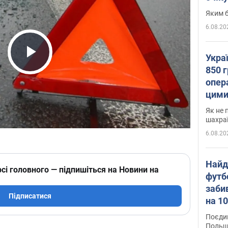
Яким б
6.08.20
Укра
Play Video
850 г
опера
цими
Як не 
шахра
6.08.20
Найд
сі головного — підпишіться на Новини на
футб
заби
Підписатися
на 10
Віде
Поєдин
Польщ