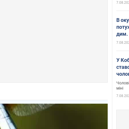
7.08.20
В ок
поту
дим. 
7.08.20
У Ко
ставс
чоло
Чолові
міні
7.08.20