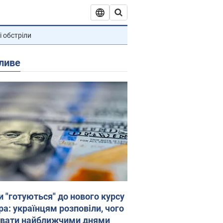
і обстріли
ливе
и "готуються" до нового курсу
ра: українцям розповіли, чого
увати найближчими днями