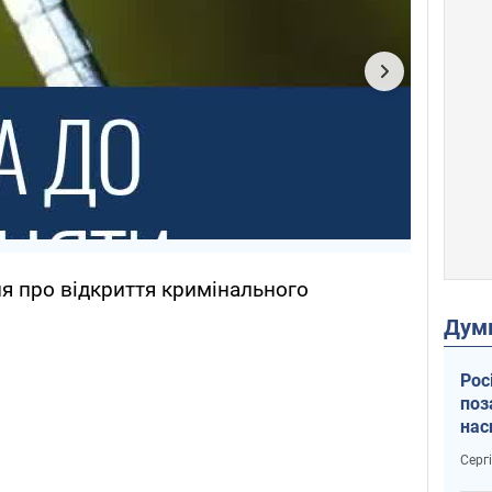
я про відкриття кримінального
Дум
Рос
поз
нас
тем
Серг