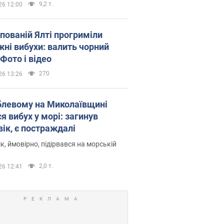
9,2 т.
26 12:00
упованій Ялті прогриміли
жні вибухи: валить чорний
Фото і відео
270
26 13:26
блевому на Миколаївщині
я вибух у морі: загинув
вік, є постраждалі
к, ймовірно, підірвався на морській
2,0 т.
26 12:41