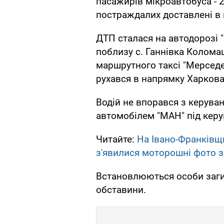
пасажирів мікроавтобуса - 2
постраждалих доставлені в 
ДТП сталася на автодорозі 
поблизу с. Ганнівка Коломац
маршрутного таксі "Мерседе
рухався в напрямку Харкова"
Водій не впорався з керуван
автомобілем "МАН" під керу
Читайте:
На Івано-Франківщ
з'явилися моторошні фото з 
Встановлюються особи загиб
обставини.