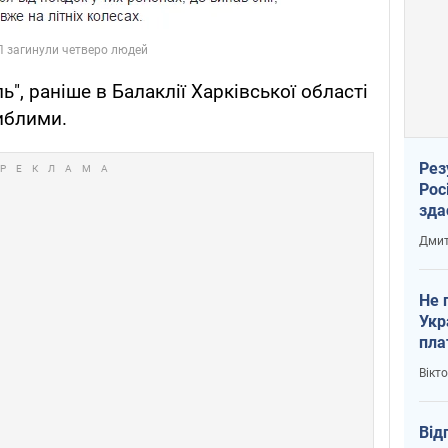
", раніше в Балаклії Харківської області
иблими.
Рез
Рос
зда
Дмит
Не 
Укр
пла
Вікт
Від