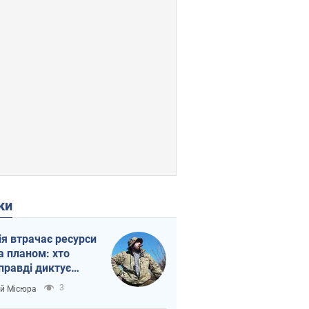
ки
ія втрачає ресурси
а планом: хто
правді диктує
п війни
3
ій Місюра