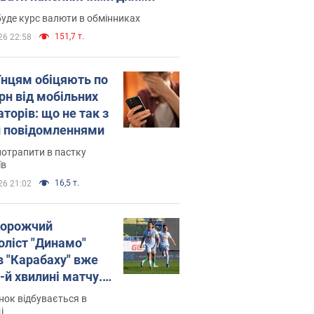
уде курс валюти в обмінниках
151,7 т.
26 22:58
їнцям обіцяють по
рн від мобільних
торів: що не так з
 повідомленнями
потрапити в пастку
їв
16,5 т.
26 21:02
орожчий
оліст "Динамо"
в "Карабаху" вже
-й хвилині матчу.
о
ок відбувається в
і