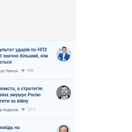
ультат ударів по НПЗ
ії значно більший, ніж
ється
888
ро Томчук
помста, а стратегія:
аїна змушує Росію
тити за війну
2,1 т.
ор Андрусів
повідь на