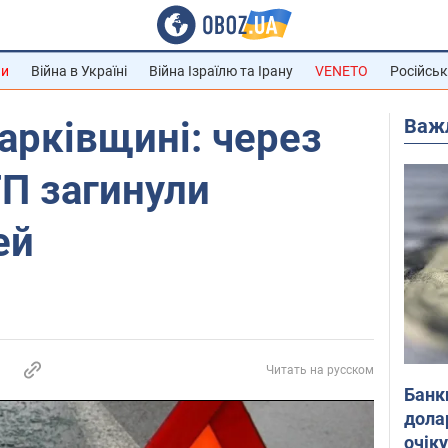
ни
Війна в Україні
Війна Ізраїлю та Ірану
VENETO
Російськ
Важ
Харківщині: через
ТП загинули
ей
Читать на русском
Банк
дола
очік