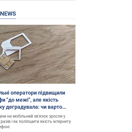
P NEWS
льні оператори підвищили
и "до межі", але якість
ку деградувала: чи варто
житись на ціни
іни на мобільний зв'язок зросли у
 разів і як поліпшити якість інтернету
ефоні