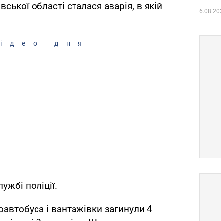
ської області сталася аварія, в якій
6.08.20
ідео дня
ужбі поліції.
роавтобуса і вантажівки загинули 4