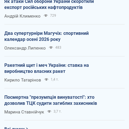
Як атаки Сил оборони України скоротили
експорт російських нафтопродуктів
Андрій Клименко
729
Два супертурніри Магучіх: спортивний
календар осені 2026 року
Олександр Липенко
483
Ракетний щит і меч України: ставка на
виробництво власних ракет
Кирило Татарінов
1,4 т.
Посмертна "презумпція винуватості": хто
дозволив ТЦК судити загиблих захисників
Марина Ставнійчук
3,7 т.
Всі думки