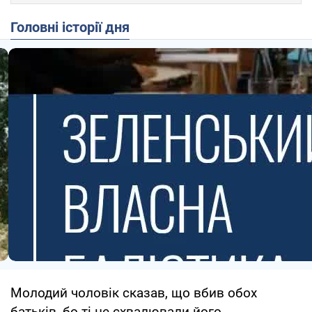
Головні історії дня
Молодий чоловік сказав, що вбив обох
батьків, бо ті не схвалювали його