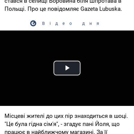
стався в селищі Боровина біля Шпротава в
Польщі. Про це повідомляє Gazeta Lubuska.
Відео дня
Play Video
Місцеві жителі до цих пір знаходиться в шоці.
"Це була гідна сім'я", - згадує пані Йоля, що
працює в найближчому магазині. За її