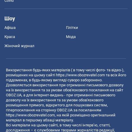
Covid
Шоу
Афіша
Плітки
Краса
Мода
Жіночий журнал
Використання будь-яких матеріалів ( в тому числі фото- та відео-),
розміщених на цьому сайті
https://www.obozrevatel.com
та всіх його
піддоменах, в будь-якому вигляді суворо заборонено.
Дозволяється використання при отриманні письмового дозволу
на їх використання та за умови обов'язкового посилання на сайт
OBOZ.UA, а для інтернет-видань - при отриманні письмового
дозволу на їх використання та за умови обов'язкового
розміщення прямого, відкритого для пошукових систем,
гіперпосилання на сторінку OBOZ.UA за посиланням
https://www.obozrevatel.com
, на якій розміщено оригінальний
матеріал в першому абзаці матеріалу.
Всі матеріали на цьому сайті, в тому числі інтерв’ю, статті,
дослідження – є службовими творами журналістів редакції,