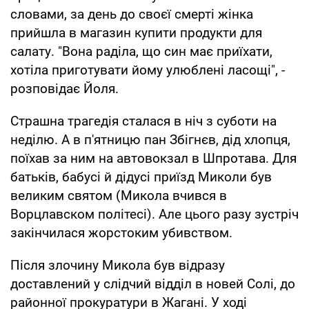
словами, за день до своєї смерті жінка
прийшла в магазин купити продукти для
салату. "Вона раділа, що син має приїхати,
хотіла приготувати йому улюблені ласощі", -
розповідає Йоля.
Страшна трагедія сталася в ніч з суботи на
неділю. А в п'ятницю пан Збігнєв, дід хлопця,
поїхав за ним на автовокзал в Шпротава. Для
батьків, бабусі й дідусі приїзд Миколи був
великим святом (Микола вчився в
Ворцлавском політесі). Але цього разу зустріч
закінчилася жорстоким убивством.
Після злочину Микола був відразу
доставлений у слідчий відділ в новей Солі, до
районної прокуратури в Жагані. У ході