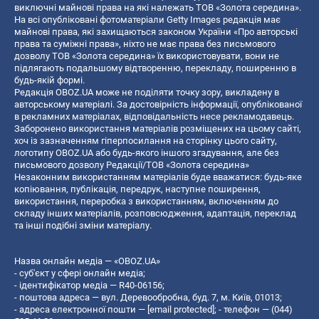
виключні майнові права на які належать ТОВ «Золота середина».
На всі опубліковані фотоматеріали Getty Images редакція має
майнові права, які захищаються законом України «Про авторські
права та суміжні права», ніхто не має права без письмового
дозволу ТОВ «Золота середина» їх використовувати, вони не
підлягають подальшому відтворенню, перекладу, поширенню в
будь-якій формі.
Редакція OBOZ.UA може не поділяти точку зору, викладену в
авторському матеріалі. За достовірність інформації, опублікованої
в рекламних матеріалах, відповідальність несе рекламодавець.
Заборонено використання матеріалів розміщених на цьому сайті,
хоч із зазначенням гіперпосилання на сторінку цього сайту,
логотипу OBOZ.UA або будь-якого іншого згадування, але без
письмового дозволу Редакції/ТОВ «Золота середина»
Незаконним використанням матеріалів буде вважатися: будь-яке
копiювання, публiкацiя, передрук, наступне поширення,
використання, переробка з використанням, включенням до
складу інших матеріалів, розповсюдження, адаптація, переклад
та інші подібні зміни матеріалу.
Назва онлайн медіа — «OBOZ.UA»
- суб'єкт у сфері онлайн медіа;
- ідентифікатор медіа — R40-06156;
- поштова адреса — вул. Деревообробна, буд. 7, м. Київ, 01013;
- адреса електронної пошти —
[email protected]
; - телефон — (044)