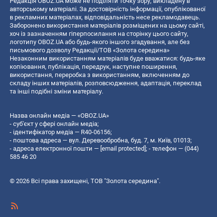
Редакція OBOZ.UA може не поділяти точку зору, викладену в
авторському матеріалі. За достовірність інформації, опублікованої
в рекламних матеріалах, відповідальність несе рекламодавець.
Заборонено використання матеріалів розміщених на цьому сайті,
хоч із зазначенням гіперпосилання на сторінку цього сайту,
логотипу OBOZ.UA або будь-якого іншого згадування, але без
письмового дозволу Редакції/ТОВ «Золота середина»
Незаконним використанням матеріалів буде вважатися: будь-яке
копiювання, публiкацiя, передрук, наступне поширення,
використання, переробка з використанням, включенням до
складу інших матеріалів, розповсюдження, адаптація, переклад
та інші подібні зміни матеріалу.
Назва онлайн медіа — «OBOZ.UA»
- суб'єкт у сфері онлайн медіа;
- ідентифікатор медіа — R40-06156;
- поштова адреса — вул. Деревообробна, буд. 7, м. Київ, 01013;
- адреса електронної пошти —
[email protected]
; - телефон — (044)
585 46 20
© 2026 Всі права захищені, ТОВ "Золота середина".