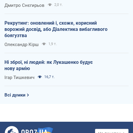
Дмитро Снєгирьов
2,0 т.
Рекрутинг: оновлений і, схоже, корисний
ворожий досвід, або Діалектика вибагливого
боягузтва
Олександр Кірш
1,9 т.
Ні зброї, ні людей: як Лукашенко будує
нову армію
Ігар Тишкевич
16,7 т.
Всі думки