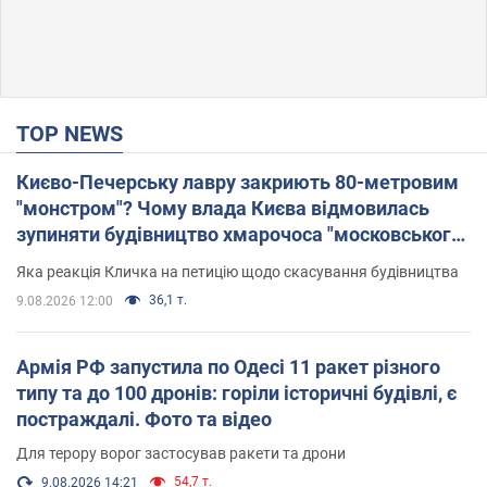
TOP NEWS
Києво-Печерську лавру закриють 80-метровим
"монстром"? Чому влада Києва відмовилась
зупиняти будівництво хмарочоса "московського
вірянина"
Яка реакція Кличка на петицію щодо скасування будівництва
36,1 т.
9.08.2026 12:00
Армія РФ запустила по Одесі 11 ракет різного
типу та до 100 дронів: горіли історичні будівлі, є
постраждалі. Фото та відео
Для терору ворог застосував ракети та дрони
54,7 т.
9.08.2026 14:21