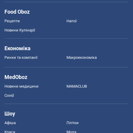
Food Oboz
Рецепти
Напої
Новини Кулінарії
Економіка
Ринки та компанії
Макроекономіка
MedOboz
Новини медицини
MAMACLUB
Covid
Шоу
Афіша
Плітки
Краса
Мода