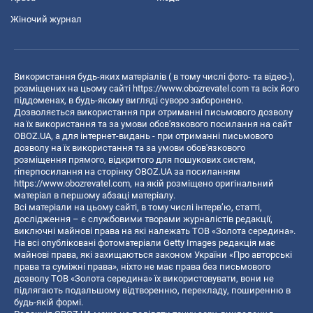
Жіночий журнал
Використання будь-яких матеріалів ( в тому числі фото- та відео-),
розміщених на цьому сайті
https://www.obozrevatel.com
та всіх його
піддоменах, в будь-якому вигляді суворо заборонено.
Дозволяється використання при отриманні письмового дозволу
на їх використання та за умови обов'язкового посилання на сайт
OBOZ.UA, а для інтернет-видань - при отриманні письмового
дозволу на їх використання та за умови обов'язкового
розміщення прямого, відкритого для пошукових систем,
гіперпосилання на сторінку OBOZ.UA за посиланням
https://www.obozrevatel.com
, на якій розміщено оригінальний
матеріал в першому абзаці матеріалу.
Всі матеріали на цьому сайті, в тому числі інтерв’ю, статті,
дослідження – є службовими творами журналістів редакції,
виключні майнові права на які належать ТОВ «Золота середина».
На всі опубліковані фотоматеріали Getty Images редакція має
майнові права, які захищаються законом України «Про авторські
права та суміжні права», ніхто не має права без письмового
дозволу ТОВ «Золота середина» їх використовувати, вони не
підлягають подальшому відтворенню, перекладу, поширенню в
будь-якій формі.