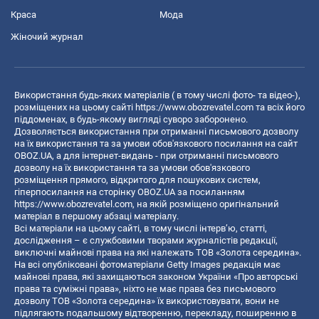
Краса
Мода
Жіночий журнал
Використання будь-яких матеріалів ( в тому числі фото- та відео-),
розміщених на цьому сайті
https://www.obozrevatel.com
та всіх його
піддоменах, в будь-якому вигляді суворо заборонено.
Дозволяється використання при отриманні письмового дозволу
на їх використання та за умови обов'язкового посилання на сайт
OBOZ.UA, а для інтернет-видань - при отриманні письмового
дозволу на їх використання та за умови обов'язкового
розміщення прямого, відкритого для пошукових систем,
гіперпосилання на сторінку OBOZ.UA за посиланням
https://www.obozrevatel.com
, на якій розміщено оригінальний
матеріал в першому абзаці матеріалу.
Всі матеріали на цьому сайті, в тому числі інтерв’ю, статті,
дослідження – є службовими творами журналістів редакції,
виключні майнові права на які належать ТОВ «Золота середина».
На всі опубліковані фотоматеріали Getty Images редакція має
майнові права, які захищаються законом України «Про авторські
права та суміжні права», ніхто не має права без письмового
дозволу ТОВ «Золота середина» їх використовувати, вони не
підлягають подальшому відтворенню, перекладу, поширенню в