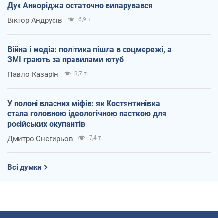
Дух Анкоріджа остаточно випарувався
Віктор Андрусів
6,9 т.
Війна і медіа: політика пішла в соцмережі, а
ЗМІ грають за правилами ютуб
Павло Казарін
3,7 т.
У полоні власних міфів: як Костянтинівка
стала головною ідеологічною пасткою для
російських окупантів
Дмитро Снєгирьов
7,4 т.
Всі думки