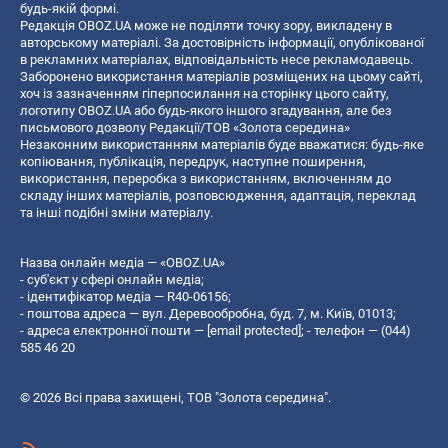
будь-якій формі.
Редакція OBOZ.UA може не поділяти точку зору, викладену в
авторському матеріалі. За достовірність інформації, опублікованої
в рекламних матеріалах, відповідальність несе рекламодавець.
Заборонено використання матеріалів розміщених на цьому сайті,
хоч із зазначенням гіперпосилання на сторінку цього сайту,
логотипу OBOZ.UA або будь-якого іншого згадування, але без
письмового дозволу Редакції/ТОВ «Золота середина»
Незаконним використанням матеріалів буде вважатися: будь-яке
копiювання, публiкацiя, передрук, наступне поширення,
використання, переробка з використанням, включенням до
складу інших матеріалів, розповсюдження, адаптація, переклад
та інші подібні зміни матеріалу.
Назва онлайн медіа — «OBOZ.UA»
- суб'єкт у сфері онлайн медіа;
- ідентифікатор медіа — R40-06156;
- поштова адреса — вул. Деревообробна, буд. 7, м. Київ, 01013;
- адреса електронної пошти —
[email protected]
; - телефон — (044)
585 46 20
© 2026 Всі права захищені, ТОВ "Золота середина".