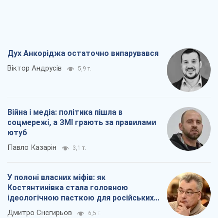
Дух Анкоріджа остаточно випарувався
Віктор Андрусів
5,9 т.
Війна і медіа: політика пішла в
соцмережі, а ЗМІ грають за правилами
ютуб
Павло Казарін
3,1 т.
У полоні власних міфів: як
Костянтинівка стала головною
ідеологічною пасткою для російських
окупантів
Дмитро Снєгирьов
6,5 т.