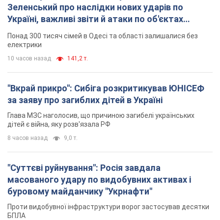
Зеленський про наслідки нових ударів по
Україні, важливі звіти й атаки по об'єктах
ворога. Відео
Понад 300 тисяч сімей в Одесі та області залишалися без
електрики
10 часов назад
141,2 т.
"Вкрай прикро": Сибіга розкритикував ЮНІСЕФ
за заяву про загиблих дітей в Україні
Глава МЗС наголосив, що причиною загибелі українських
дітей є війна, яку розв'язала РФ
8 часов назад
9,0 т.
"Суттєві руйнування": Росія завдала
масованого удару по видобувних активах і
буровому майданчику "Укрнафти"
Проти видобувної інфраструктури ворог застосував десятки
БПЛА