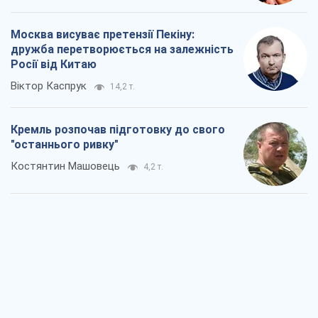
Москва висуває претензії Пекіну:
дружба перетворюється на залежність
Росії від Китаю
Віктор Каспрук
14,2 т.
Кремль розпочав підготовку до свого
"останнього ривку"
Костянтин Машовець
4,2 т.