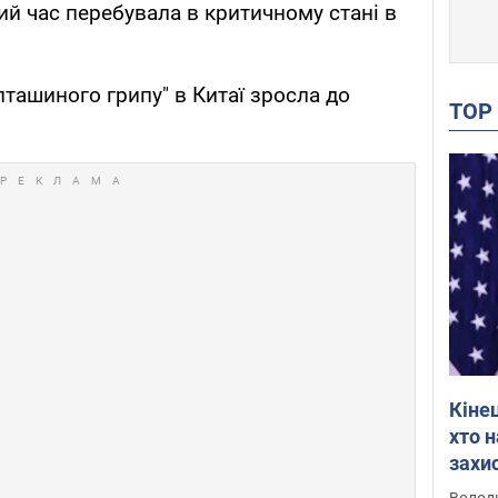
кий час перебувала в критичному стані в
пташиного грипу" в Китаї зросла до
TO
Кіне
хто 
захис
Інте
Володи