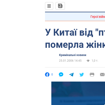
Герої вій
У Китаї від "
померла жін
Кримінальні новини
25.01.2006 14:45
1,0 т.
0