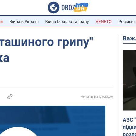
ни
Війна в Україні
Війна Ізраїлю та Ірану
VENETO
Російськ
Важ
пташиного грипу"
ка
Читать на русском
АЗС 
підв
розпо