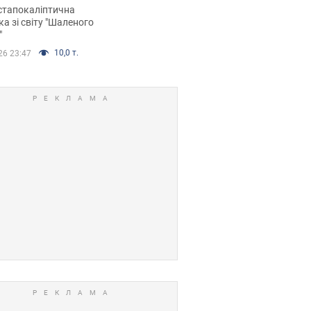
йських FPV-дронів.
стапокаліптична
ка зі світу "Шаленого
"
10,0 т.
26 23:47