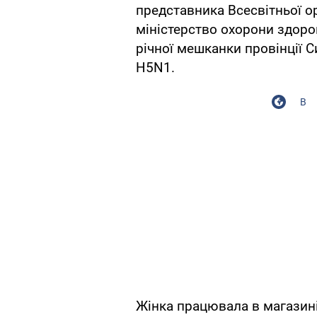
представника Всесвітньої ор
міністерство охорони здоров
річної мешканки провінції С
H5N1.
В
Жінка працювала в магазині