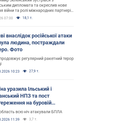
ським дипломата та окреслив нове
я війни та ролі міжнародних партнерів
тьбі з Росією
18,1 т.
26 07:00
ві внаслідок російської атаки
нула людина, постраждали
еро. Фото
продовжує регулярний ракетний терор
і
27,9 т.
8.2026 10:23
на уразила Ільський і
нський НПЗ та пост
тереження на буровій
новці "Сиваш": Генштаб
область всю ніч атакували БПЛА
ив деталі. Фото і відео
3,7 т.
8.2026 11:39