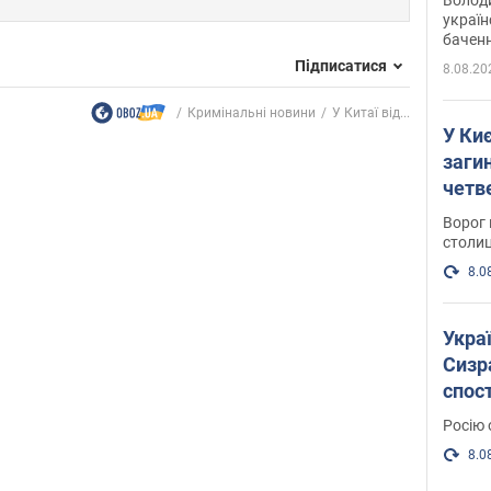
україн
баченн
у боро
Підписатися
8.08.20
Кримінальні новини
У Китаї від...
У Киє
заги
четв
Ворог 
столиц
8.0
Украї
Сизра
спос
уста
Росію 
розкр
8.0