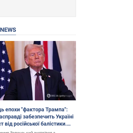
P NEWS
ць епохи "фактора Трампа":
насправді забезпечить Україні
т від російської балістики.
рв’ю з Безсмертним
мир Зеленський зустрівся з