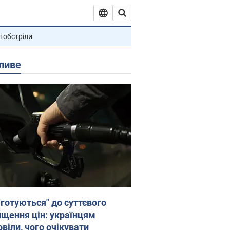
і обстріли
ливе
"готуються" до суттєвого
ищення цін: українцям
віли, чого очікувати