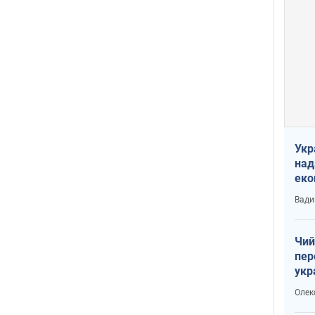
Укр
над
еко
сві
Вади
Чий
пер
укр
чин
Олек
наз