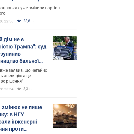
заправках уже змінили вартість
ого
23,8 т.
26 22:56
й дім не є
ністю Трампа": суд
зупинив
вництво бальної
 за $400 млн
вже заявив, що негайно
ь апеляцію а це
ве рішення"
3,3 т.
26 23:54
а змінює не лише
ику: в НГУ
зали інженерні
ння проти