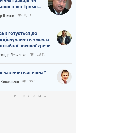
ічних гравців чи
мний план Трампа
тіна?
3,0 т.
ор Швець
ськ готується до
кціонування в умовах
штабної воєнної кризи
5,8 т.
сандр Левченко
и закінчиться війна?
867
 Хрістензен