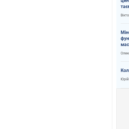
цин
тає
і Пу
Вікт
Мін
фун
мас
Олек
Кол
Юрій