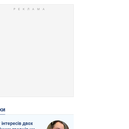
ки
г інтересів двох