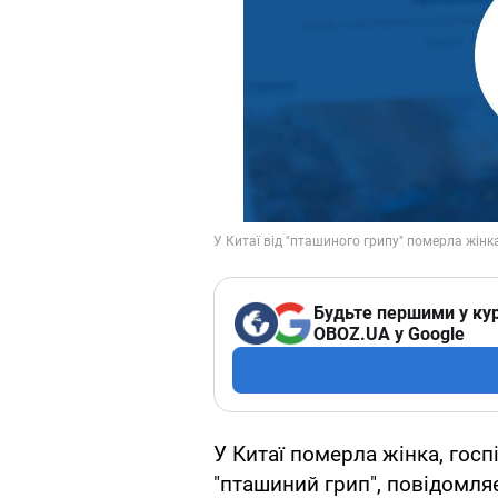
Будьте першими у кур
OBOZ.UA у Google
У Китаї померла жінка, госп
"пташиний грип", повідомля