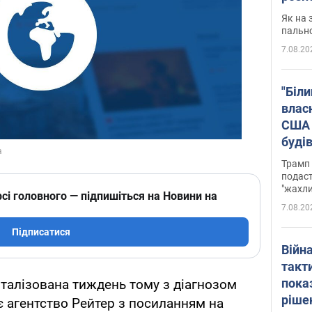
Як на 
пальн
7.08.20
"Біли
влас
США 
буді
зали
Трамп 
подаст
"жахли
сі головного — підпишіться на Новини на
7.08.20
Підписатися
Війн
такт
пока
італізована тиждень тому з діагнозом
ріше
є агентство Рейтер з посиланням на