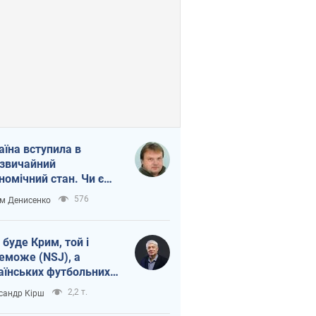
аїна вступила в
звичайний
номічний стан. Чи є
тло вкінці тунелю?
576
м Денисенко
 буде Крим, той і
еможе (NSJ), а
аїнських футбольних
овників можуть
2,2 т.
сандр Кірш
вати вбивцями