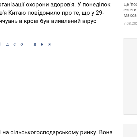
росі
ганізації охорони здоров'я. У понеділок
Це "по
Фото
естети
'я Китаю повідомило про те, що у 29-
Макса
ичуань в крові був виявлений вірус
7.08.20
ідео дня
 на сільськогосподарському ринку. Вона