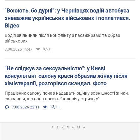
"Воюють, бо дурні": у Чернівцях водій автобуса
зневажив українських військових і поплатився.
Відео
Водія звільнили після конфлікту з пасажирами та образ
військових
8,6 т.
7.08.2026 15:47
"Не слідкує за сексуальністю": у Києві
консультант салону краси образив жінку після
хімієтерапії, розгорівся скандал. Фото
Працівник салону почав надавати оцінку зовнішності жінки,
сказавши, що вона носить "чоловічу стрижку"
13,1 т.
7.08.2026 22:11