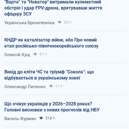
"Варта" та "Новатор" витримали кулеметний
обстріл і удар FPV-дрона, врятувавши життя
офіцеру ЗСУ
Українська Бронетехніка
3,0 т.
КНДР як каталізатор війни, або Про новий
етап російсько-північнокорейського союзу
Олексій Кущ
3,1 т.
Вихід до еліти ЧС та тріумф "Сокола": що
відбувається в українському хокеї
Олександр Липенко
1,1 т.
Що очікує українців у 2026–2028 роках?
Головні висновки з нових прогнозів від НБУ
Василь Фурман
21,6 т.