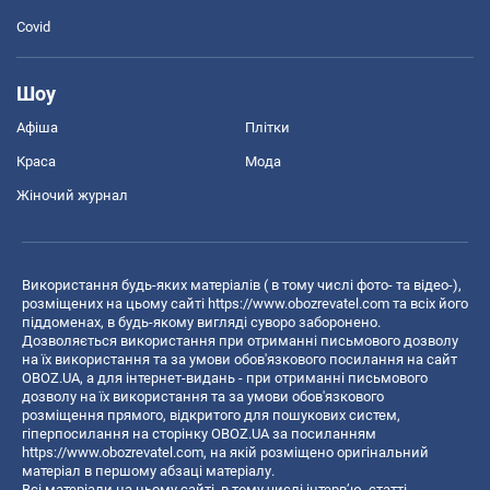
Covid
Шоу
Афіша
Плітки
Краса
Мода
Жіночий журнал
Використання будь-яких матеріалів ( в тому числі фото- та відео-),
розміщених на цьому сайті
https://www.obozrevatel.com
та всіх його
піддоменах, в будь-якому вигляді суворо заборонено.
Дозволяється використання при отриманні письмового дозволу
на їх використання та за умови обов'язкового посилання на сайт
OBOZ.UA, а для інтернет-видань - при отриманні письмового
дозволу на їх використання та за умови обов'язкового
розміщення прямого, відкритого для пошукових систем,
гіперпосилання на сторінку OBOZ.UA за посиланням
https://www.obozrevatel.com
, на якій розміщено оригінальний
матеріал в першому абзаці матеріалу.
Всі матеріали на цьому сайті, в тому числі інтерв’ю, статті,