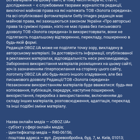
дослідження – є службовими творами журналістів редакції,
виключні майнові права на які належать ТОВ «Золота середина».
На всі опубліковані фотоматеріали Getty Images редакція має
майнові права, які захищаються законом України «Про авторські
права та суміжні права», ніхто не має права без письмового
дозволу ТОВ «Золота середина» їх використовувати, вони не
підлягають подальшому відтворенню, перекладу, поширенню в
будь-якій формі.
Редакція OBOZ.UA може не поділяти точку зору, викладену в
авторському матеріалі. За достовірність інформації, опублікованої
в рекламних матеріалах, відповідальність несе рекламодавець.
Заборонено використання матеріалів розміщених на цьому сайті,
хоч із зазначенням гіперпосилання на сторінку цього сайту,
логотипу OBOZ.UA або будь-якого іншого згадування, але без
письмового дозволу Редакції/ТОВ «Золота середина»
Незаконним використанням матеріалів буде вважатися: будь-яке
копiювання, публiкацiя, передрук, наступне поширення,
використання, переробка з використанням, включенням до
складу інших матеріалів, розповсюдження, адаптація, переклад
та інші подібні зміни матеріалу.
Назва онлайн медіа — «OBOZ.UA»
- суб'єкт у сфері онлайн медіа;
- ідентифікатор медіа — R40-06156;
- поштова адреса — вул. Деревообробна, буд. 7, м. Київ, 01013;