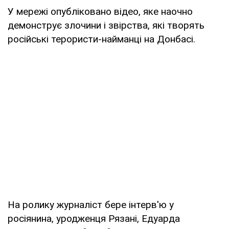
У мережі опубліковано відео, яке наочно
демонструє злочини і звірства, які творять
російські терористи-найманці на Донбасі.
На ролику журналіст бере інтерв'ю у
росіянина, уродженця Рязані, Едуарда