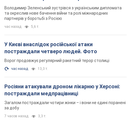
Володимир Зеленський зустрівся з українським дипломата
та окреслив нове бачення війни та ролі міжнародних
партнерів у боротьбі з Росією
час назад
5,6 т.
У Києві внаслідок російської атаки
постраждали четверо людей. Фото
Ворог продовжує регулярний ракетний терор столиці
час назад
13,3 т.
Росіяни атакували дроном лікарню у Херсоні:
постраждали медпрацівниці
Загалом постраждали чотири жінки – і вони не єдині поранені
за добу
7 часов назад
3,3 т.