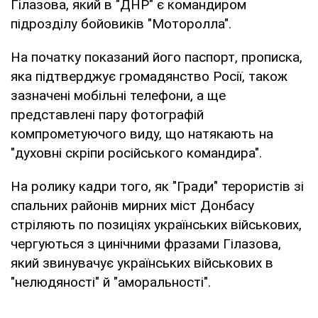
Гілазова, який в "ДНР" є командиром
підрозділу бойовиків "Моторолла".
На початку показаний його паспорт, прописка,
яка підтверджує громадянство Росії, також
зазначені мобільні телефони, а ще
представлені пару фотографій
компрометуючого виду, що натякають на
"духовні скріпи російського командира".
На ролику кадри того, як "Гради" терористів зі
спальних районів мирних міст Донбасу
стріляють по позиціях українських військових,
чергуються з цинічними фразами Гілазова,
який звинувачує українських військових в
"нелюдяності" й "аморальності".