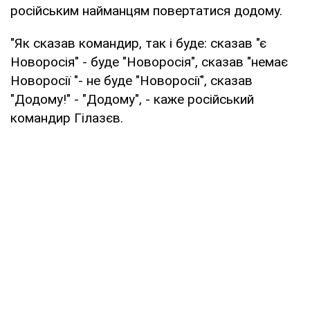
російським найманцям повертатися додому.
"Як сказав командир, так і буде: сказав "є
Новоросія" - буде "Новоросія", сказав "немає
Новоросії "- не буде "Новоросії", сказав
"Додому!" - "Додому", - каже російський
командир Гілазєв.