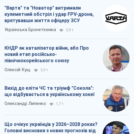
"Варта" та "Новатор" витримали
кулеметний обстріл і удар FPV-дрона,
врятувавши життя офіцеру ЗСУ
Українська Бронетехніка
3,8 т.
КНДР як каталізатор війни, або Про
новий етап російсько-
північнокорейського союзу
Олексій Кущ
3,9 т.
Вихід до еліти ЧС та тріумф "Сокола":
що відбувається в українському хокеї
Олександр Липенко
1,7 т.
Що очікує українців у 2026–2028 роках?
Головні висновки з нових прогнозів від