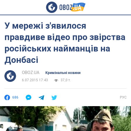
У мережі з'явилося
правдиве відео про звірства
російських найманців на
Донбасі
OBOZ.UA
Кримінальні новини
6.07.2015 17:43
37,0 т.
686
РУС