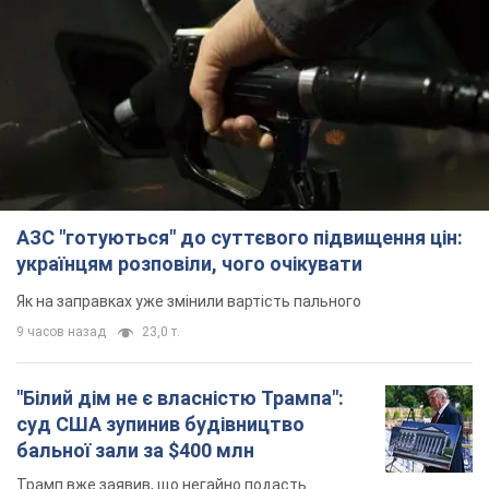
АЗС "готуються" до суттєвого підвищення цін:
українцям розповіли, чого очікувати
Як на заправках уже змінили вартість пального
9 часов назад
23,0 т.
"Білий дім не є власністю Трампа":
суд США зупинив будівництво
бальної зали за $400 млн
Трамп вже заявив, що негайно подасть