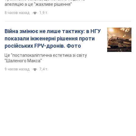
апеляцію а це "жахливе рішення"
8 часов назад
1,9 т.
Війна змінює не лише тактику: в НГУ
показали інженерні рішення проти
російських FPV-дронів. Фото
Це "постапокаліптична естетика зі світу
"Шаленого Макса"
9 часов назад
7,4 т.