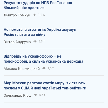
Результат ударів по НПЗ Росії значно
більший, ніж здається
Дмитро Томчук
1,1 т.
Не помста, а стратегія: Україна змушує
Росію платити за війну
Віктор Андрусів
2,3 т.
Відповідь на українофобію – не
полонофобія, а сильна українська держава
Микола Княжицький
1,6 т.
Мер Москви раптово схотів миру, як стають
послом у США й нові українські топ-рейтинги
Олександр Кірш
6,7 т.