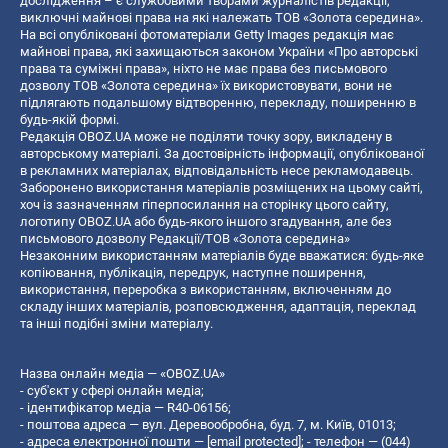
дослідження – є службовими творами журналістів редакції,
виключні майнові права на які належать ТОВ «Золота середина».
На всі опубліковані фотоматеріали Getty Images редакція має
майнові права, які захищаються законом України «Про авторські
права та суміжні права», ніхто не має права без письмового
дозволу ТОВ «Золота середина» їх використовувати, вони не
підлягають подальшому відтворенню, перекладу, поширенню в
будь-якій формі.
Редакція OBOZ.UA може не поділяти точку зору, викладену в
авторському матеріалі. За достовірність інформації, опублікованої
в рекламних матеріалах, відповідальність несе рекламодавець.
Заборонено використання матеріалів розміщених на цьому сайті,
хоч із зазначенням гіперпосилання на сторінку цього сайту,
логотипу OBOZ.UA або будь-якого іншого згадування, але без
письмового дозволу Редакції/ТОВ «Золота середина»
Незаконним використанням матеріалів буде вважатися: будь-яке
копiювання, публiкацiя, передрук, наступне поширення,
використання, переробка з використанням, включенням до
складу інших матеріалів, розповсюдження, адаптація, переклад
та інші подібні зміни матеріалу.
Назва онлайн медіа — «OBOZ.UA»
- суб'єкт у сфері онлайн медіа;
- ідентифікатор медіа — R40-06156;
- поштова адреса — вул. Деревообробна, буд. 7, м. Київ, 01013;
- адреса електронної пошти —
[email protected]
; - телефон — (044)