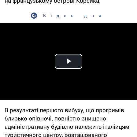
на французькому острові Корсика.
Відео дня
Play Video
В результаті першого вибуху, що прогримів
близько опівночі, повністю знищено
адміністративну будівлю належить італійцям
туристичного центру, розташованого