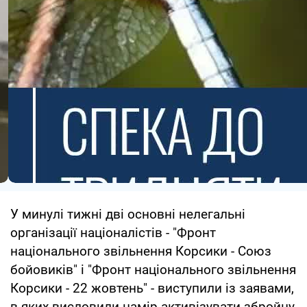
У минулі тижні дві основні нелегальні
організації націоналістів - "Фронт
національного звільнення Корсики - Союз
бойовиків" і "Фронт національного звільнення
Корсики - 22 жовтень" - виступили із заявами,
в яких висловили намір активізувати збройну