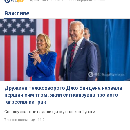
Кримінальні новини
Біля кордонів України...
Важливе
Дружина тяжкохворого Джо Байдена назвала
перший симптом, який сигналізував про його
"агресивний" рак
Спершу лікарі не надали цьому належної уваги
7 часов назад
11,3 т.