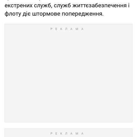
екстрених служб, служб життєзабезпечення і
флоту діє штормове попередження.