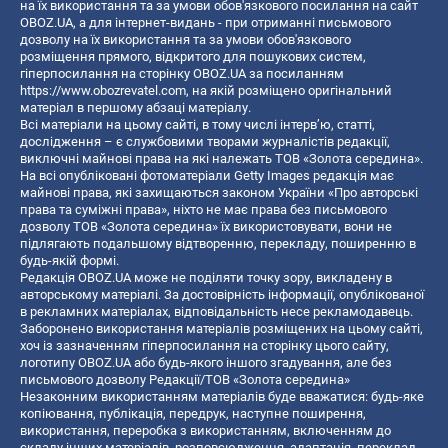
на їх використання та за умови обов'язкового посилання на сайт
OBOZ.UA, а для інтернет-видань - при отриманні письмового
дозволу на їх використання та за умови обов'язкового
розміщення прямого, відкритого для пошукових систем,
гіперпосилання на сторінку OBOZ.UA за посиланням
https://www.obozrevatel.com
, на якій розміщено оригінальний
матеріал в першому абзаці матеріалу.
Всі матеріали на цьому сайті, в тому числі інтерв’ю, статті,
дослідження – є службовими творами журналістів редакції,
виключні майнові права на які належать ТОВ «Золота середина».
На всі опубліковані фотоматеріали Getty Images редакція має
майнові права, які захищаються законом України «Про авторські
права та суміжні права», ніхто не має права без письмового
дозволу ТОВ «Золота середина» їх використовувати, вони не
підлягають подальшому відтворенню, перекладу, поширенню в
будь-якій формі.
Редакція OBOZ.UA може не поділяти точку зору, викладену в
авторському матеріалі. За достовірність інформації, опублікованої
в рекламних матеріалах, відповідальність несе рекламодавець.
Заборонено використання матеріалів розміщених на цьому сайті,
хоч із зазначенням гіперпосилання на сторінку цього сайту,
логотипу OBOZ.UA або будь-якого іншого згадування, але без
письмового дозволу Редакції/ТОВ «Золота середина»
Незаконним використанням матеріалів буде вважатися: будь-яке
копiювання, публiкацiя, передрук, наступне поширення,
використання, переробка з використанням, включенням до
складу інших матеріалів, розповсюдження, адаптація, переклад