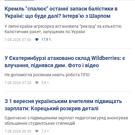
Кремль "спалює" останні запаси балістики в
Україні: що буде далі? Інтерв’ю з Шарпом
У липні країна-агресорка встановила "рекорд" за кількістю
балістичних ракет, запущених по Україні
17,9 т.
7.08.2026 07:00
У Єкатеринбурзі атаковано склад Wildberries: є
влучання, піднявся дим. Фото і відео
Не допомогла росіянам навіть робота ППО
5,8 т.
7.08.2026 07:20
З 1 вересня українським вчителям підвищать
зарплати: Корецький розкрив деталі
Одночасно з підвищенням зарплат педагогам уряд анонсував
збільшення студентських стипендій
7,3 т.
7.08.2026 00:29