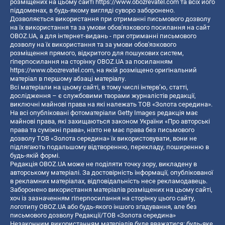
розміщених на цьому сайті
https://www.obozrevatel.com
та всіх його
піддоменах, в будь-якому вигляді суворо заборонено.
Дозволяється використання при отриманні письмового дозволу
на їх використання та за умови обов'язкового посилання на сайт
OBOZ.UA, а для інтернет-видань - при отриманні письмового
дозволу на їх використання та за умови обов'язкового
розміщення прямого, відкритого для пошукових систем,
гіперпосилання на сторінку OBOZ.UA за посиланням
https://www.obozrevatel.com
, на якій розміщено оригінальний
матеріал в першому абзаці матеріалу.
Всі матеріали на цьому сайті, в тому числі інтерв’ю, статті,
дослідження – є службовими творами журналістів редакції,
виключні майнові права на які належать ТОВ «Золота середина».
На всі опубліковані фотоматеріали Getty Images редакція має
майнові права, які захищаються законом України «Про авторські
права та суміжні права», ніхто не має права без письмового
дозволу ТОВ «Золота середина» їх використовувати, вони не
підлягають подальшому відтворенню, перекладу, поширенню в
будь-якій формі.
Редакція OBOZ.UA може не поділяти точку зору, викладену в
авторському матеріалі. За достовірність інформації, опублікованої
в рекламних матеріалах, відповідальність несе рекламодавець.
Заборонено використання матеріалів розміщених на цьому сайті,
хоч із зазначенням гіперпосилання на сторінку цього сайту,
логотипу OBOZ.UA або будь-якого іншого згадування, але без
письмового дозволу Редакції/ТОВ «Золота середина»
Незаконним використанням матеріалів буде вважатися: будь-яке