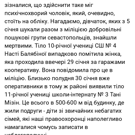
зізналися, що здійснити таке міг
психічнохворий чоловік, який, очевидно,
стоїть на обліку. Нагадаємо, дівчаток, яких з 5
січня шукали разом з міліцією добровільні
пошукові групи севастопольців, знайшли
мертвими. Тіло 10-річної учениці СШ № 4
Насті Балябіної випадково помітила жінка,
яка проходила ввечері 29 січня за гаражами
кооперативу. Вона повідомила про це в
міліцію. Близько полудня 30 січня вже
оперативники в тому ж районі виявили тіло
11-річної учениці школи-інтернату № 3 Тані
Мізін. Це всього в 500-600 м від будинку, де
жили подруги - діти зі звичайних небагатих
сімей, які наші правоохоронці наполегливо
намагалися чомусь записати в