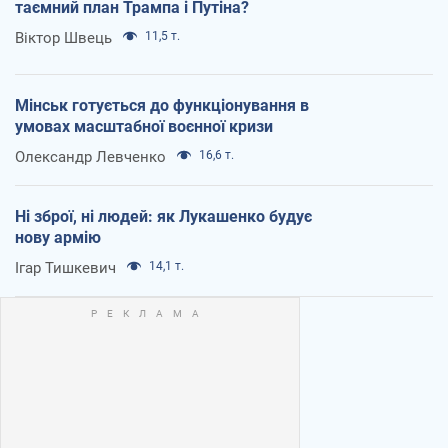
таємний план Трампа і Путіна?
Віктор Швець
11,5 т.
Мінськ готується до функціонування в
умовах масштабної воєнної кризи
Олександр Левченко
16,6 т.
Ні зброї, ні людей: як Лукашенко будує
нову армію
Ігар Тишкевич
14,1 т.