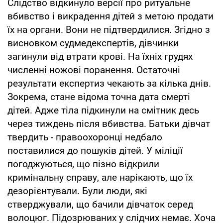
Слідство відкинуло версії про ритуальне
вбивство і викрадення дітей з метою продати
їх на органи. Вони не підтвердилися. Згідно з
висновком судмедекспертів, дівчинки
загинули від втрати крові. На їхніх грудях
численні ножові поранення. Остаточні
результати експертиз чекають за кілька днів.
Зокрема, стане відома точна дата смерті
дітей. Адже тіла підкинули на смітник десь
через тиждень після вбивства. Батьки дівчат
твердить - правоохоронці недбало
поставилися до пошуків дітей. У міліції
погоджуються, що пізно відкрили
кримінальну справу, але нарікають, що їх
дезорієнтували. Були люди, які
стверджували, що бачили дівчаток серед
волоцюг. Підозрюваних у слідчих немає. Хоча