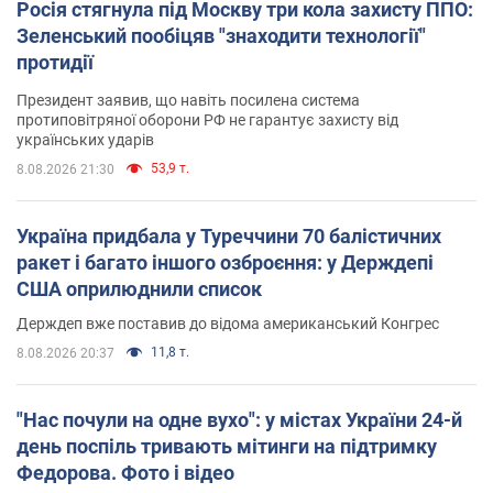
Росія стягнула під Москву три кола захисту ППО:
Зеленський пообіцяв "знаходити технології"
протидії
Президент заявив, що навіть посилена система
протиповітряної оборони РФ не гарантує захисту від
українських ударів
53,9 т.
8.08.2026 21:30
Україна придбала у Туреччини 70 балістичних
ракет і багато іншого озброєння: у Держдепі
США оприлюднили список
Держдеп вже поставив до відома американський Конгрес
11,8 т.
8.08.2026 20:37
"Нас почули на одне вухо": у містах України 24-й
день поспіль тривають мітинги на підтримку
Федорова. Фото і відео