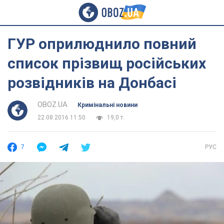
ГУР оприлюднило повний
список прізвищ російських
розвідників на Донбасі
OBOZ.UA
Кримінальні новини
22.08.2016 11:50
19,0 т.
7
РУС