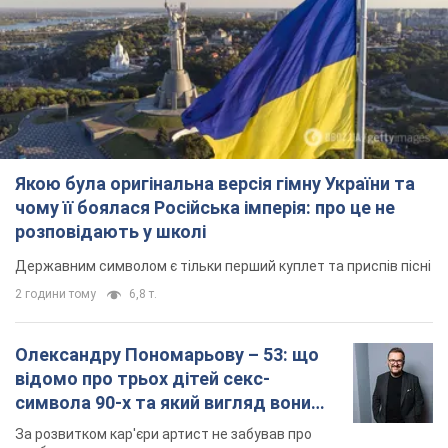
Якою була оригінальна версія гімну України та
чому її боялася Російська імперія: про це не
розповідають у школі
Державним символом є тільки перший куплет та приспів пісні
2 години тому
6,8 т.
Олександру Пономарьову – 53: що
відомо про трьох дітей секс-
символа 90-х та який вигляд вони
мають
За розвитком кар'єри артист не забував про