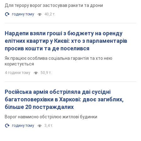
Для терору ворог застосував ракети та дрони
годину тому
40,2 т.
Нардепи взяли гроші з бюджету на оренду
елітних квартир у Києві: хто з парламентарів
просив кошти та де поселився
Як працює особлива соціальна гарантія та хто нею
користується
4 години тому
50,9 т.
Російська армія обстріляла дві сусідні
багатоповерхівки в Харкові: двоє загиблих,
більше 20 постраждалих
Ворог навмисно обстрілює житлові будинки
годину тому
3,4 т.