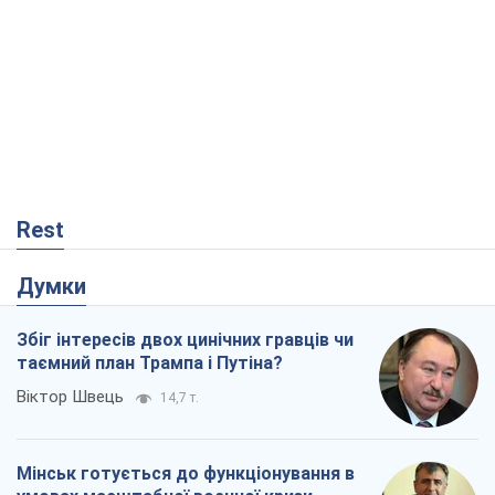
Rest
Думки
Збіг інтересів двох цинічних гравців чи
таємний план Трампа і Путіна?
Віктор Швець
14,7 т.
Мінськ готується до функціонування в