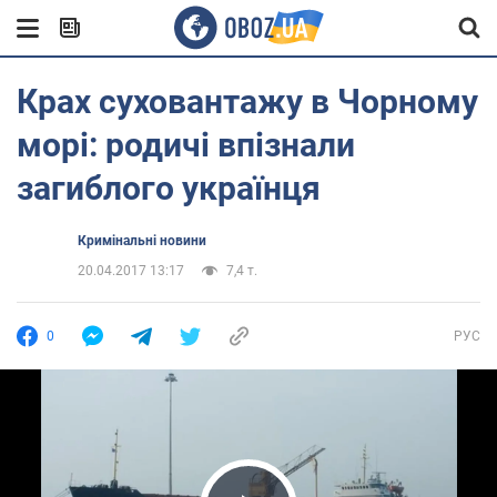
Крах суховантажу в Чорному
морі: родичі впізнали
загиблого українця
Кримінальні новини
20.04.2017 13:17
7,4 т.
0
РУС