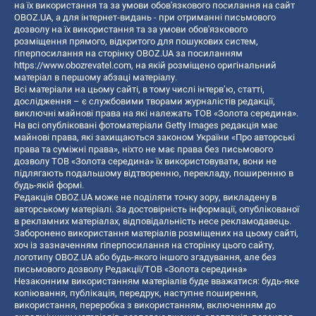
на їх використання та за умови обов'язкового посилання на сайт
OBOZ.UA, а для інтернет-видань - при отриманні письмового
дозволу на їх використання та за умови обов'язкового
розміщення прямого, відкритого для пошукових систем,
гіперпосилання на сторінку OBOZ.UA за посиланням
https://www.obozrevatel.com
, на якій розміщено оригінальний
матеріал в першому абзаці матеріалу.
Всі матеріали на цьому сайті, в тому числі інтерв’ю, статті,
дослідження – є службовими творами журналістів редакції,
виключні майнові права на які належать ТОВ «Золота середина».
На всі опубліковані фотоматеріали Getty Images редакція має
майнові права, які захищаються законом України «Про авторські
права та суміжні права», ніхто не має права без письмового
дозволу ТОВ «Золота середина» їх використовувати, вони не
підлягають подальшому відтворенню, перекладу, поширенню в
будь-якій формі.
Редакція OBOZ.UA може не поділяти точку зору, викладену в
авторському матеріалі. За достовірність інформації, опублікованої
в рекламних матеріалах, відповідальність несе рекламодавець.
Заборонено використання матеріалів розміщених на цьому сайті,
хоч із зазначенням гіперпосилання на сторінку цього сайту,
логотипу OBOZ.UA або будь-якого іншого згадування, але без
письмового дозволу Редакції/ТОВ «Золота середина»
Незаконним використанням матеріалів буде вважатися: будь-яке
копiювання, публiкацiя, передрук, наступне поширення,
використання, переробка з використанням, включенням до