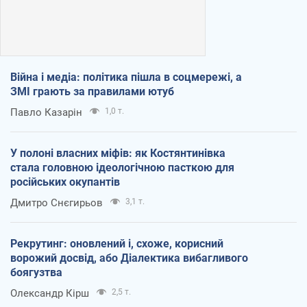
Війна і медіа: політика пішла в соцмережі, а
ЗМІ грають за правилами ютуб
Павло Казарін
1,0 т.
У полоні власних міфів: як Костянтинівка
стала головною ідеологічною пасткою для
російських окупантів
Дмитро Снєгирьов
3,1 т.
Рекрутинг: оновлений і, схоже, корисний
ворожий досвід, або Діалектика вибагливого
боягузтва
Олександр Кірш
2,5 т.