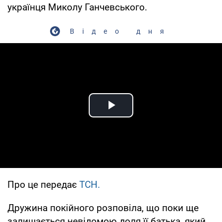
українця Миколу Ганчевського.
Відео дня
Play Video
Про це передає
ТСН.
Дружина покійного розповіла, що поки ще
залишається невідомою доля її батька, який