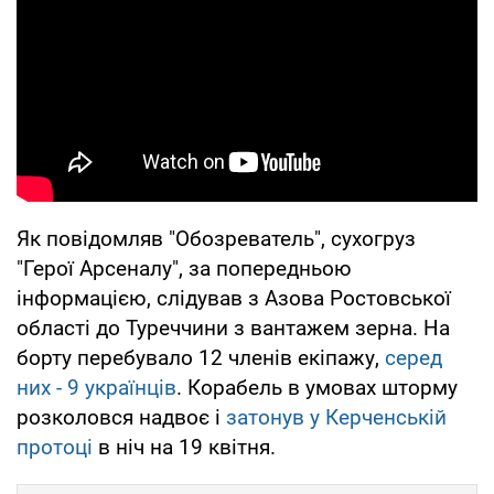
Як повідомляв "Обозреватель", сухогруз
"Герої Арсеналу", за попередньою
інформацією, слідував з Азова Ростовської
області до Туреччини з вантажем зерна. На
борту перебувало 12 членів екіпажу,
серед
них - 9 українців
. Корабель в умовах шторму
розколовся надвоє і
затонув у Керченській
протоці
в ніч на 19 квітня.