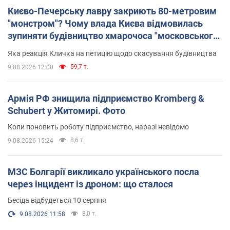
Києво-Печерську лавру закриють 80-метровим
"монстром"? Чому влада Києва відмовилась
зупиняти будівництво хмарочоса "московського
вірянина"
Яка реакція Кличка на петицію щодо скасування будівництва
59,7 т.
9.08.2026 12:00
Армія РФ знищила підприємство Kromberg &
Schubert у Житомирі. Фото
Коли поновить роботу підприємство, наразі невідомо
8,6 т.
9.08.2026 15:24
МЗС Болгарії викликало українського посла
через інцидент із дроном: що сталося
Бесіда відбудеться 10 серпня
8,0 т.
9.08.2026 11:58