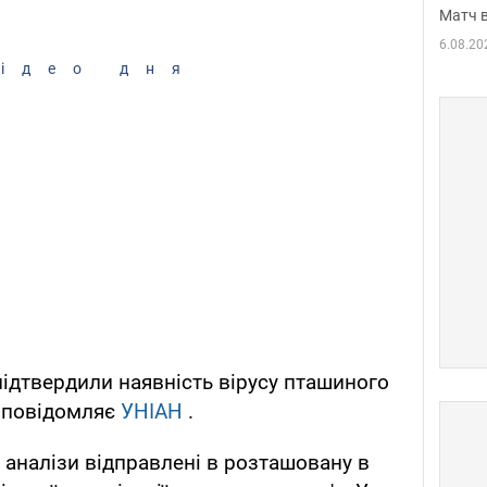
Матч в
6.08.20
ідео дня
підтвердили наявність вірусу пташиного
, повідомляє
УНІАН
.
 аналізи відправлені в розташовану в