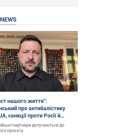
P NEWS
ист нашого життя":
нський про антибалістику
A, санкції проти Росії й
имку аграріїв. Відео
йські партнери долучаються до
ого проєкту