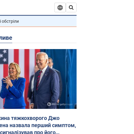
і обстріли
ливе
ина тяжкохворого Джо
ена назвала перший симптом,
 сигналізував про його