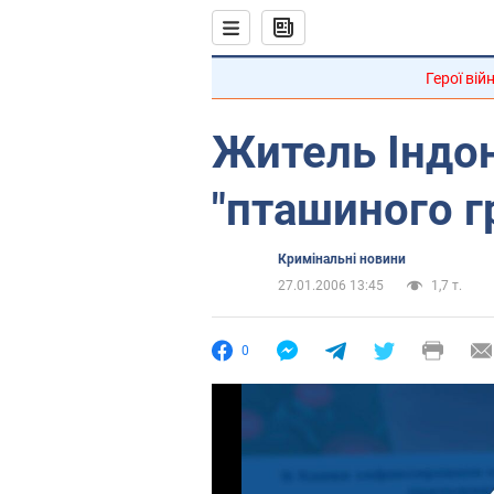
Герої вій
Житель Індон
"пташиного г
Кримінальні новини
27.01.2006 13:45
1,7 т.
0