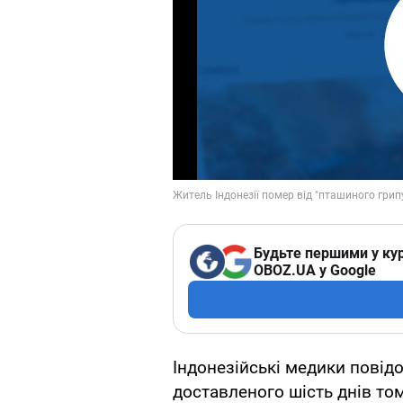
Будьте першими у кур
OBOZ.UA у Google
Індонезійські медики пові
доставленого шість днів то