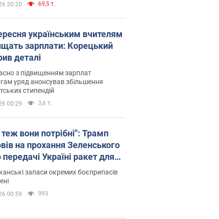
69,5 т.
26 20:20
вересня українським вчителям
ищать зарплати: Корецький
рив деталі
асно з підвищенням зарплат
гам уряд анонсував збільшення
тських стипендій
3,6 т.
26 00:29
 теж вони потрібні": Трамп
овів на прохання Зеленського
 передачі Україні ракет для
ot
анські запаси окремих боєприпасів
ені
993
26 00:59