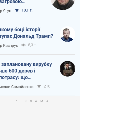
 загрозою
тична логістика
10,1 т.
ор Ягун
якому боці історії
тупає Дональд Трамп?
8,3 т.
ор Каспрук
 заплановану вирубку
ьше 600 дерев і
лотрасу: що
бувається на Теремках
216
ислав Самойленко
иєві