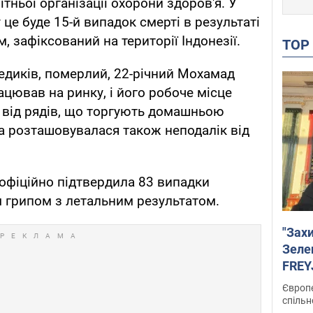
тньої організації охорони здоров'я. У
 це буде 15-й випадок смерті в результаті
 зафіксований на території Індонезії.
TO
едиків, померлий, 22-річний Мохамад
ацював на ринку, і його робоче місце
 від рядів, що торгують домашньою
а розташовувалася також неподалік від
офіційно підтвердила 83 випадки
грипом з летальним результатом.
"Зах
Зеле
FREYJ
підтр
Європе
спільн