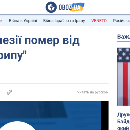
ни
Війна в Україні
Війна Ізраїлю та Ірану
VENETO
Російськ
Важ
езії помер від
рипу"
Читать на русском
Друж
Байд
який