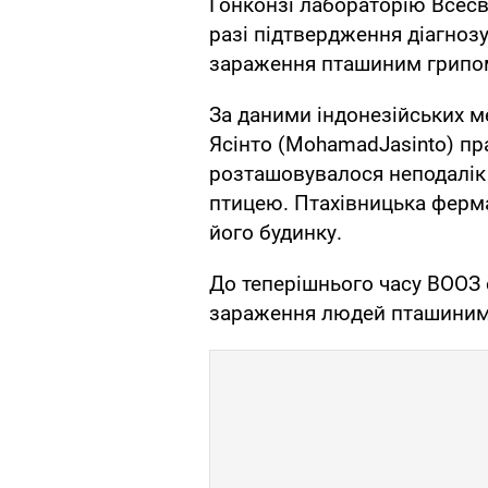
Гонконзі лабораторію Всесві
разі підтвердження діагнозу
зараження пташиним грипом,
За даними індонезійських м
Ясінто (MohamadJasinto) пр
розташовувалося неподалік
птицею. Птахівницька ферм
його будинку.
До теперішнього часу ВООЗ 
зараження людей пташиним 