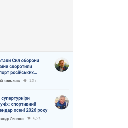
атаки Сил оборони
аїни скоротили
порт російських
топродуктів
2,3 т.
ій Клименко
 супертурніри
учіх: спортивний
ендар осені 2026 року
6,5 т.
сандр Липенко