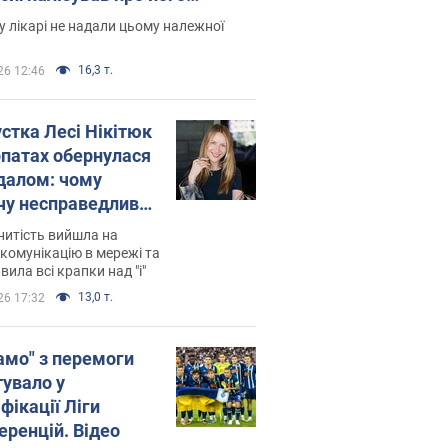
есивний" рак
 лікарі не надали цьому належної
16,3 т.
26 12:46
устка Лесі Нікітюк
рпатах обернулася
далом: чому
чу несправедливо
йтили
нитість вийшла на
комунікацію в мережі та
вила всі крапки над "і"
13,0 т.
26 17:32
амо" з перемоги
тувало у
фікації Ліги
еренцій. Відео