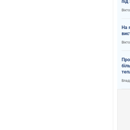
під
кри
Вікт
На 
вис
Вікт
Про
біл
теп
від
Влад
у К