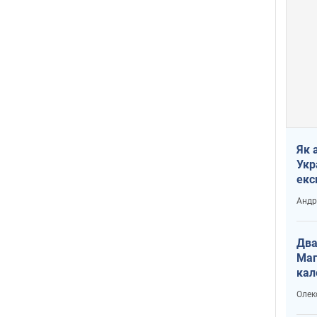
Як 
Укр
екс
наф
Андр
Два
Маг
кал
Олек