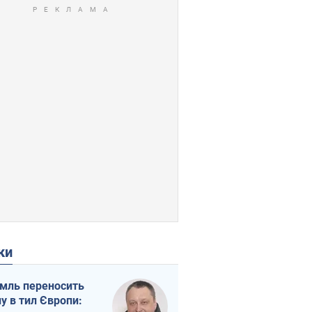
ки
мль переносить
ну в тил Європи: