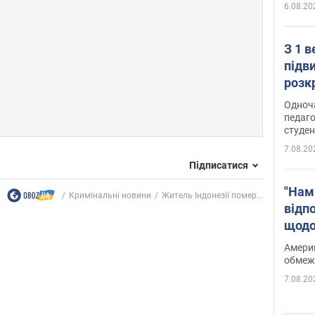
6.08.20
З 1 
підв
розк
Одноч
педаго
студен
7.08.20
Підписатися
"Нам
Кримінальні новини
Житель Індонезії помер...
відп
щодо
Patri
Америк
обмеж
7.08.20