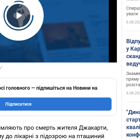
"агр
Спершу
уваги
6.08.20
Play Video
Відп
у Ка
скан
веду
захе
Знаме
пряму 
розста
сі головного — підпишіться на Новини на
6.08.20
Підписатися
"Дин
стар
квалі
домляють про смерть жителя Джакарти,
конф
му до лікарні з підозрою на пташиний