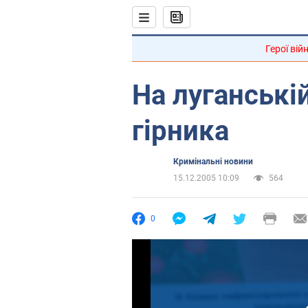
Герої вій
На луганські
гірника
Кримінальні новини
15.12.2005 10:09
564
0