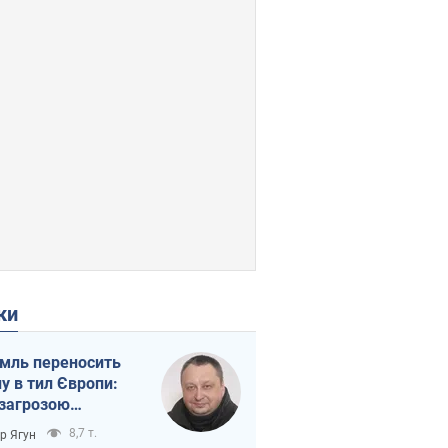
ки
мль переносить
ну в тил Європи:
 загрозою
тична логістика
8,7 т.
ор Ягун