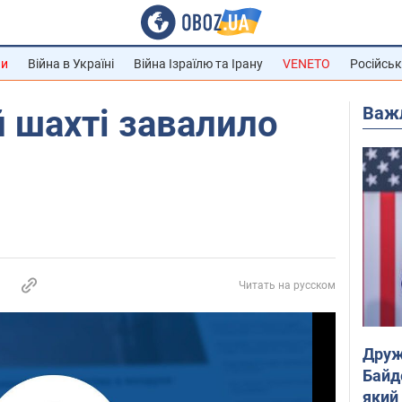
ни
Війна в Україні
Війна Ізраїлю та Ірану
VENETO
Російськ
Важ
й шахті завалило
Читать на русском
Друж
Байд
який