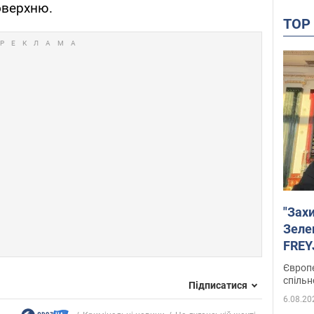
оверхню.
TO
"Зах
Зеле
FREYJ
підтр
Європе
спільн
Підписатися
6.08.20