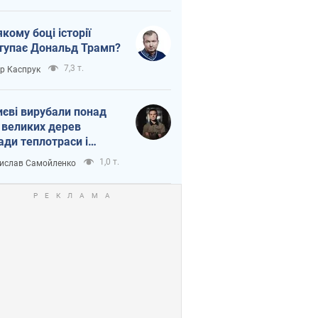
якому боці історії
тупає Дональд Трамп?
7,3 т.
ор Каспрук
иєві вирубали понад
 великих дерев
ади теплотраси і
переч Генплану
1,0 т.
ислав Самойленко