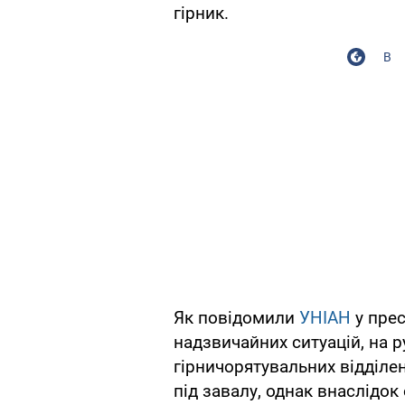
гірник.
В
Як повідомили
УНІАН
у прес
надзвичайних ситуацій, на 
гірничорятувальних відділе
під завалу, однак внаслідок