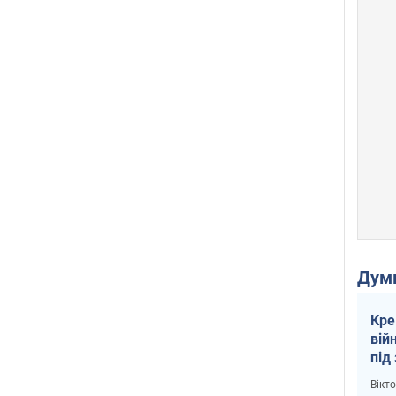
Дум
Кре
вій
під
кри
Вікт