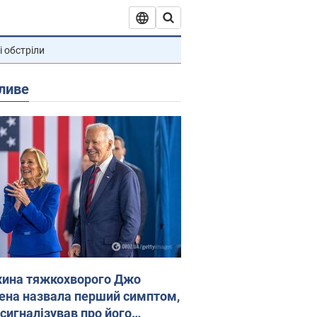
і обстріли
ливе
ина тяжкохворого Джо
ена назвала перший симптом,
 сигналізував про його