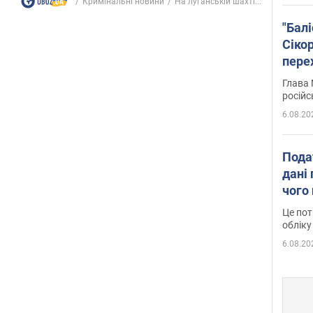
Кримінальні новини
На луганській шахті...
"Бал
Сіко
пере
Укра
Глава 
російс
6.08.20
Пода
дані 
чого
Це пот
обліку
6.08.20