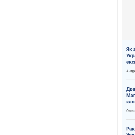
Як 
Укр
екс
наф
Андр
Два
Маг
кал
Олек
Рак