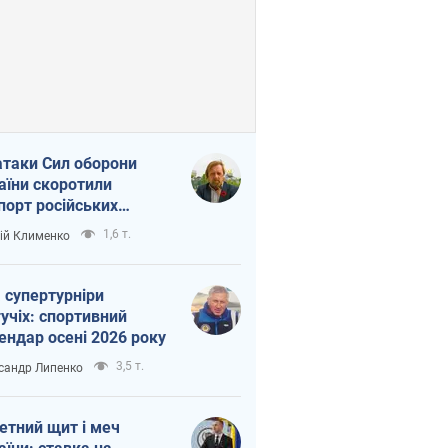
атаки Сил оборони
аїни скоротили
порт російських
топродуктів
1,6 т.
ій Клименко
 супертурніри
учіх: спортивний
ендар осені 2026 року
3,5 т.
сандр Липенко
етний щит і меч