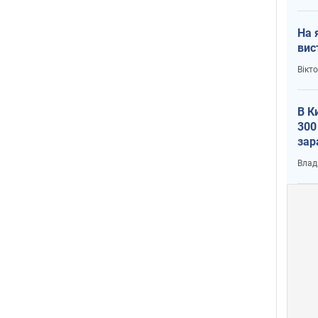
На 
вис
Вікт
В К
300
зар
всу
Влад