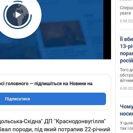
"агр
Спершу
уваги
6.08.20
Play Video
Її вб
13-рі
пора
росій
Сумщ
Того д
обстрі
вітчим
сі головного — підпишіться на Новини на
6.08.20
Підписатися
Чому
носи
дольська-Східна" ДП "Краснодонвугілля"
У цьом
так і 
бвал породи, під який потрапив 22-річний