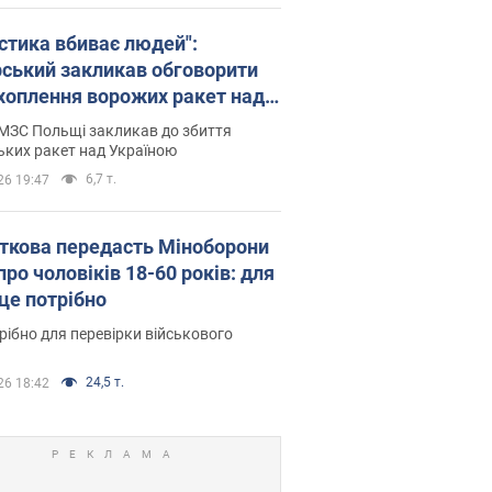
істика вбиває людей":
рський закликав обговорити
хоплення ворожих ракет над
їною
МЗС Польщі закликав до збиття
ьких ракет над Україною
6,7 т.
26 19:47
ткова передасть Міноборони
про чоловіків 18-60 років: для
 це потрібно
рібно для перевірки військового
24,5 т.
26 18:42