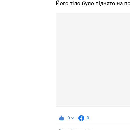
Його тіло було піднято на п
0
0