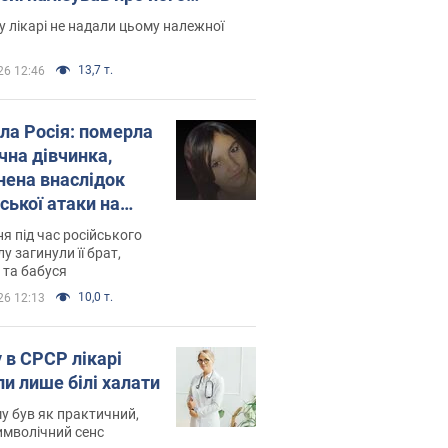
есивний" рак
 лікарі не надали цьому належної
13,7 т.
26 12:46
ила Росія: померла
чна дівчинка,
нена внаслідок
ської атаки на
ину. Фото
ня під час російського
лу загинули її брат,
 та бабуся
10,0 т.
26 12:13
 в СРСР лікарі
ли лише білі халати
у був як практичний,
символічний сенс