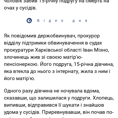
чоловік забив 15-річну подругу на смерть на
очах у сусідів.
Відео дня
Як повідомив держобвинувач, прокурор
відділу підтримки обвинувачення в судах
прокуратури Харківської області Іван Міхно,
злочинець жив зі своєю матір'ю-
пенсіонеркою. Його подруга, 15-річна дівчина,
яка втекла до нього з інтернату, жила з ним і
його матір'ю.
Одного разу дівчина не ночувала вдома,
сказавши, що залишилася у подруги. Хлопець,
випивши, відправився її шукати і знайшов
удома у сусідів. Приревнувавши, він почав по-