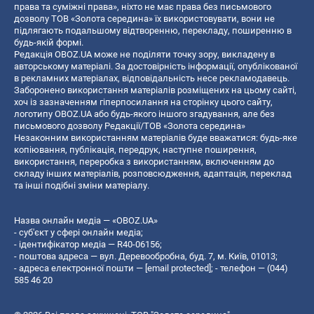
права та суміжні права», ніхто не має права без письмового
дозволу ТОВ «Золота середина» їх використовувати, вони не
підлягають подальшому відтворенню, перекладу, поширенню в
будь-якій формі.
Редакція OBOZ.UA може не поділяти точку зору, викладену в
авторському матеріалі. За достовірність інформації, опублікованої
в рекламних матеріалах, відповідальність несе рекламодавець.
Заборонено використання матеріалів розміщених на цьому сайті,
хоч із зазначенням гіперпосилання на сторінку цього сайту,
логотипу OBOZ.UA або будь-якого іншого згадування, але без
письмового дозволу Редакції/ТОВ «Золота середина»
Незаконним використанням матеріалів буде вважатися: будь-яке
копiювання, публiкацiя, передрук, наступне поширення,
використання, переробка з використанням, включенням до
складу інших матеріалів, розповсюдження, адаптація, переклад
та інші подібні зміни матеріалу.
Назва онлайн медіа — «OBOZ.UA»
- суб'єкт у сфері онлайн медіа;
- ідентифікатор медіа — R40-06156;
- поштова адреса — вул. Деревообробна, буд. 7, м. Київ, 01013;
- адреса електронної пошти —
[email protected]
; - телефон — (044)
585 46 20