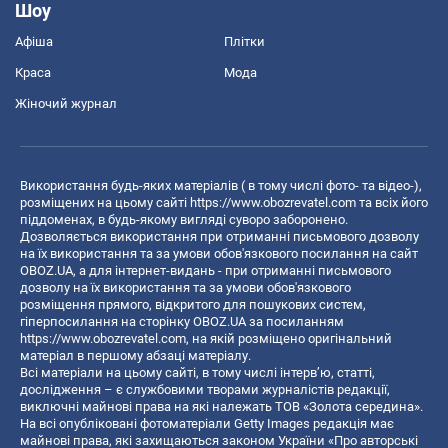
Шоу
Афіша
Плітки
Краса
Мода
Жіночий журнал
Використання будь-яких матеріалів ( в тому числі фото- та відео-),
розміщених на цьому сайті
https://www.obozrevatel.com
та всіх його
піддоменах, в будь-якому вигляді суворо заборонено.
Дозволяється використання при отриманні письмового дозволу
на їх використання та за умови обов'язкового посилання на сайт
OBOZ.UA, а для інтернет-видань - при отриманні письмового
дозволу на їх використання та за умови обов'язкового
розміщення прямого, відкритого для пошукових систем,
гіперпосилання на сторінку OBOZ.UA за посиланням
https://www.obozrevatel.com
, на якій розміщено оригінальний
матеріал в першому абзаці матеріалу.
Всі матеріали на цьому сайті, в тому числі інтерв’ю, статті,
дослідження – є службовими творами журналістів редакції,
виключні майнові права на які належать ТОВ «Золота середина».
На всі опубліковані фотоматеріали Getty Images редакція має
майнові права, які захищаються законом України «Про авторські