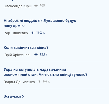
Олександр Кірш
705
Ні зброї, ні людей: як Лукашенко будує
нову армію
Ігар Тишкевич
16,2 т.
Коли закінчиться війна?
Юрій Хрістензен
12,1 т.
Україна вступила в надзвичайний
економічний стан. Чи є світло вкінці тунелю?
Вадим Денисенко
9,6 т.
Всі думки