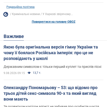
Редакційна політика
Кримінальні новини
У Харкові звірячому...
Повернутися на головну OBOZ
Важливе
Якою була оригінальна версія гімну України та
чому її боялася Російська імперія: про це не
розповідають у школі
Державним символом є тільки перший куплет та приспів пісні
13,7 т.
9.08.2026 09:15
Олександру Пономарьову – 53: що відомо про
трьох дітей секс-символа 90-х та який вигляд
вони мають
За розвитком кар'єри артист не забував про особисте щастя