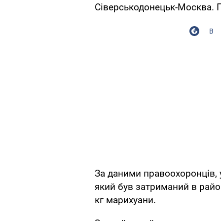
Сіверськодонецьк-Москва. 
В
За даними правоохоронців, у
який був затриманий в район
кг марихуани.