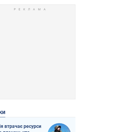
ки
ія втрачає ресурси