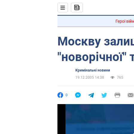
Герої вій
Москву зали
"новорічної" 
Кримінальні новини
19.12.2005 14:38
765
0