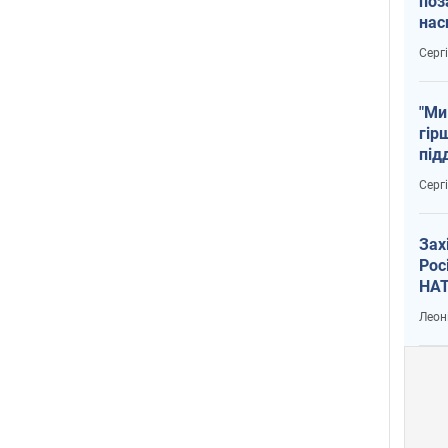
поз
нас
тем
Серг
"Ми
гір
під
рак
Серг
Зах
Рос
НАТ
Леон