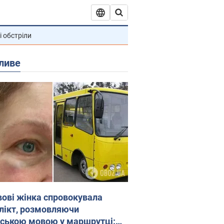
і обстріли
ливе
вові жінка спровокувала
лікт, розмовляючи
йською мовою у маршрутці: