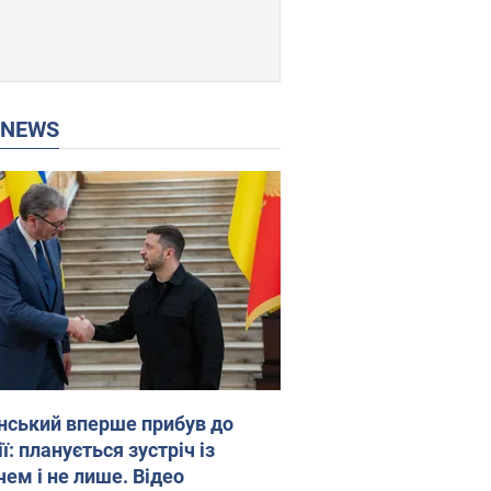
P NEWS
нський вперше прибув до
ї: планується зустріч із
чем і не лише. Відео