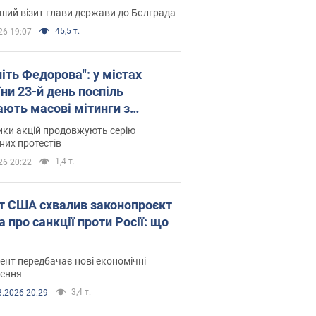
ший візит глави держави до Бєлграда
45,5 т.
26 19:07
іть Федорова": у містах
ни 23-й день поспіль
ають масові мітинги з
онками. Фото і відео
ики акцій продовжують серію
их протестів
1,4 т.
26 20:22
т США схвалив законопроєкт
 про санкції проти Росії: що
нт передбачає нові економічні
ення
3,4 т.
8.2026 20:29