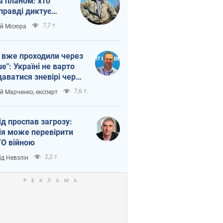
а планом: хто
правді диктує
п війни
7,7 т.
ій Місюра
 вже проходили через
ше": Україні не варто
даватися зневірі через
етний терор
7,6 т.
ій Марченко, експерт
ід проспав загрозу:
ія може перевірити
О війною
2,2 т.
ід Невзлін