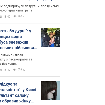
ція склала адмінпротокол.
це події прибули патрульні поліцейські
о
дчо-оперативна група
8,0 т.
26 18:40
ть, бо дурні": у
івцях водій
буса зневажив
їнських військових
латився. Відео
звільнили після
кту з пасажирами та
військових
7,9 т.
26 15:47
лідкує за
альністю": у Києві
ультант салону
и образив жінку