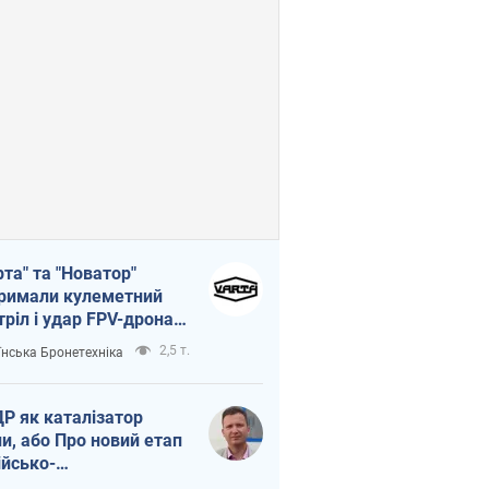
рта" та "Новатор"
римали кулеметний
тріл і удар FPV-дрона,
тувавши життя
2,5 т.
їнська Бронетехніка
церу ЗСУ
Р як каталізатор
ни, або Про новий етап
ійсько-
нічнокорейського