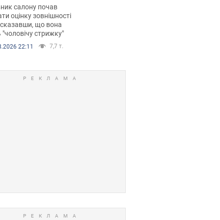
 хімієтерапії,
ник салону почав
орівся скандал.
ти оцінку зовнішності
 сказавши, що вона
 "чоловічу стрижку"
7,7 т.
8.2026 22:11