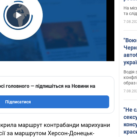
полі
На міс
Віде
та слі
7.08.20
Play Video
"Воюю
Черн
авто
укра
і поп
Водія 
конфлі
образ 
сі головного — підпишіться на Новини на
7.08.20
Підписатися
"Не с
сексу
конс
зкрила маршрут контрабанди марихуани
крас
осії за маршрутом Херсон-Донецьк-