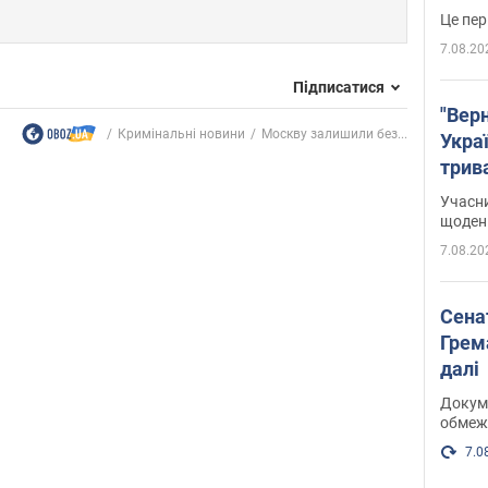
Це пер
7.08.20
Підписатися
"Верн
Кримінальні новини
Москву залишили без...
Украї
трив
карт
Учасн
щоденн
7.08.20
Сена
Грема
далі
Докуме
обмеж
7.0