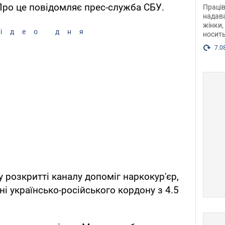
після
Про це повідомляє прес-служба СБУ.
Праців
розг
надава
жінки,
Фото
ідео дня
носить
7.0
 розкритті каналу допоміг наркокур'єр,
і українсько-російського кордону з 4.5