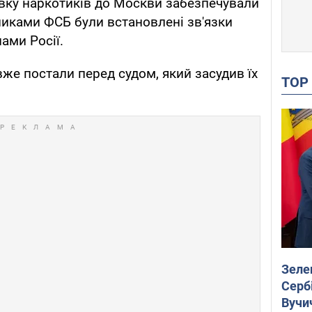
авку наркотиків до Москви забезпечували
никами ФСБ були встановлені зв'язки
ами Росії.
вже постали перед судом, який засудив їх
TO
Зеле
Сербі
Вучи