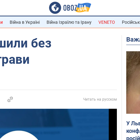
ни
Війна в Україні
Війна Ізраїлю та Ірану
VENETO
Російськ
Важ
шили без
трави
Читать на русском
У Ль
конф
росі