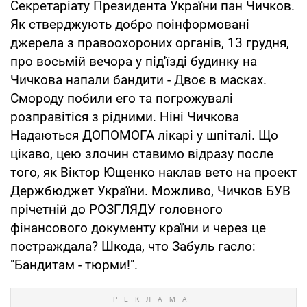
Секретаріату Президента України пан Чичков.
Як стверджують добро поінформовані
джерела з правоохороних органів, 13 грудня,
про восьмій вечора у під'їзді будинку на
Чичкова напали бандити - Двоє в масках.
Смороду побили его та погрожувалі
розправітіся з рідними. Ніні Чичкова
Надаються ДОПОМОГА лікарі у шпіталі. Що
цікаво, цею злочин ставимо відразу после
того, як Віктор Ющенко наклав вето на проект
Держбюджет України. Можливо, Чичков БУВ
прічетній до РОЗГЛЯДУ головного
фінансового документу країни и через це
постраждала? Шкода, что Забуль гасло:
"Бандитам - тюрми!".