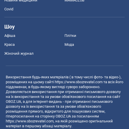
Новини медицини
MAMACLUB
Covid
Шоу
Афіша
Плітки
Краса
Мода
Жіночий журнал
Використання будь-яких матеріалів ( в тому числі фото- та відео-),
розміщених на цьому сайті
https://www.obozrevatel.com
та всіх його
піддоменах, в будь-якому вигляді суворо заборонено.
Дозволяється використання при отриманні письмового дозволу
на їх використання та за умови обов'язкового посилання на сайт
OBOZ.UA, а для інтернет-видань - при отриманні письмового
дозволу на їх використання та за умови обов'язкового
розміщення прямого, відкритого для пошукових систем,
гіперпосилання на сторінку OBOZ.UA за посиланням
https://www.obozrevatel.com
, на якій розміщено оригінальний
матеріал в першому абзаці матеріалу.