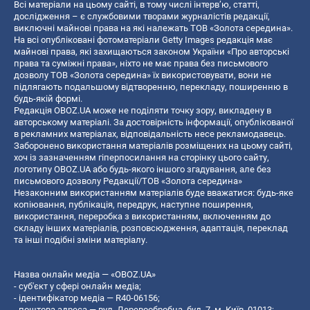
Всі матеріали на цьому сайті, в тому числі інтерв’ю, статті,
дослідження – є службовими творами журналістів редакції,
виключні майнові права на які належать ТОВ «Золота середина».
На всі опубліковані фотоматеріали Getty Images редакція має
майнові права, які захищаються законом України «Про авторські
права та суміжні права», ніхто не має права без письмового
дозволу ТОВ «Золота середина» їх використовувати, вони не
підлягають подальшому відтворенню, перекладу, поширенню в
будь-якій формі.
Редакція OBOZ.UA може не поділяти точку зору, викладену в
авторському матеріалі. За достовірність інформації, опублікованої
в рекламних матеріалах, відповідальність несе рекламодавець.
Заборонено використання матеріалів розміщених на цьому сайті,
хоч із зазначенням гіперпосилання на сторінку цього сайту,
логотипу OBOZ.UA або будь-якого іншого згадування, але без
письмового дозволу Редакції/ТОВ «Золота середина»
Незаконним використанням матеріалів буде вважатися: будь-яке
копiювання, публiкацiя, передрук, наступне поширення,
використання, переробка з використанням, включенням до
складу інших матеріалів, розповсюдження, адаптація, переклад
та інші подібні зміни матеріалу.
Назва онлайн медіа — «OBOZ.UA»
- суб'єкт у сфері онлайн медіа;
- ідентифікатор медіа — R40-06156;
- поштова адреса — вул. Деревообробна, буд. 7, м. Київ, 01013;