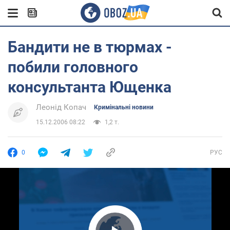
Бандити не в тюрмах -
побили головного
консультанта Ющенка
Леонід Копач
Кримінальні новини
15.12.2006 08:22
1,2 т.
0
РУС