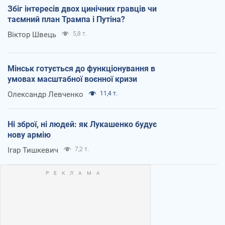
Збіг інтересів двох цинічних гравців чи
таємний план Трампа і Путіна?
Віктор Швець
5,8 т.
Мінськ готується до функціонування в
умовах масштабної воєнної кризи
Олександр Левченко
11,4 т.
Ні зброї, ні людей: як Лукашенко будує
нову армію
Ігар Тишкевич
7,2 т.