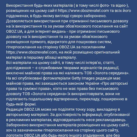
Використання будь-яких матеріалів ( в тому числі фото- та відео-),
розміщених на цьому сайті
https://www.obozrevatel.com
та всіх його
піддоменах, в будь-якому вигляді суворо заборонено.
Дозволяється використання при отриманні письмового дозволу
на їх використання та за умови обов'язкового посилання на сайт
OBOZ.UA, а для інтернет-видань - при отриманні письмового
дозволу на їх використання та за умови обов'язкового
розміщення прямого, відкритого для пошукових систем,
гіперпосилання на сторінку OBOZ.UA за посиланням
https://www.obozrevatel.com
, на якій розміщено оригінальний
матеріал в першому абзаці матеріалу.
Всі матеріали на цьому сайті, в тому числі інтерв’ю, статті,
дослідження – є службовими творами журналістів редакції,
виключні майнові права на які належать ТОВ «Золота середина».
На всі опубліковані фотоматеріали Getty Images редакція має
майнові права, які захищаються законом України «Про авторські
права та суміжні права», ніхто не має права без письмового
дозволу ТОВ «Золота середина» їх використовувати, вони не
підлягають подальшому відтворенню, перекладу, поширенню в
будь-якій формі.
Редакція OBOZ.UA може не поділяти точку зору, викладену в
авторському матеріалі. За достовірність інформації, опублікованої
в рекламних матеріалах, відповідальність несе рекламодавець.
Заборонено використання матеріалів розміщених на цьому сайті,
хоч із зазначенням гіперпосилання на сторінку цього сайту,
логотипу OBOZ.UA або будь-якого іншого згадування, але без