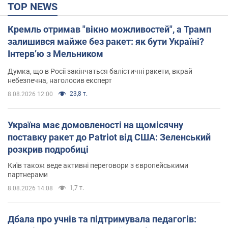
TOP NEWS
Кремль отримав "вікно можливостей", а Трамп
залишився майже без ракет: як бути Україні?
Інтерв’ю з Мельником
Думка, що в Росії закінчаться балістичні ракети, вкрай
небезпечна, наголосив експерт
23,8 т.
8.08.2026 12:00
Україна має домовленості на щомісячну
поставку ракет до Patriot від США: Зеленський
розкрив подробиці
Київ також веде активні переговори з європейськими
партнерами
1,7 т.
8.08.2026 14:08
Дбала про учнів та підтримувала педагогів: