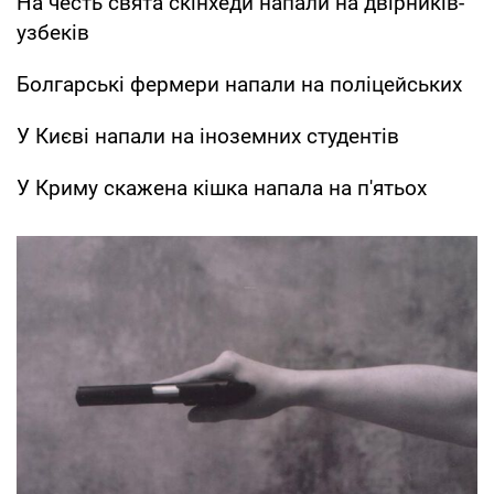
На честь свята скінхеди напали на двірників-
узбеків
Болгарські фермери напали на поліцейських
У Києві напали на іноземних студентів
У Криму скажена кішка напала на п'ятьох