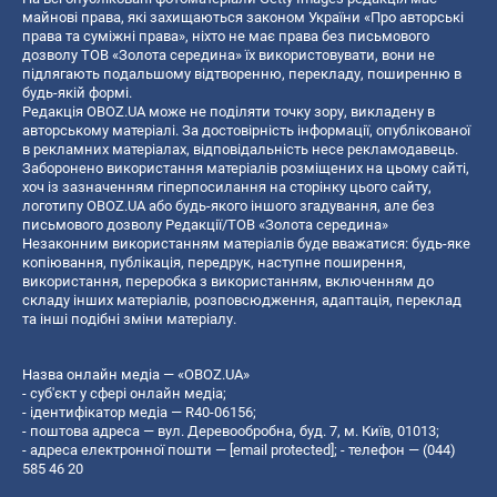
майнові права, які захищаються законом України «Про авторські
права та суміжні права», ніхто не має права без письмового
дозволу ТОВ «Золота середина» їх використовувати, вони не
підлягають подальшому відтворенню, перекладу, поширенню в
будь-якій формі.
Редакція OBOZ.UA може не поділяти точку зору, викладену в
авторському матеріалі. За достовірність інформації, опублікованої
в рекламних матеріалах, відповідальність несе рекламодавець.
Заборонено використання матеріалів розміщених на цьому сайті,
хоч із зазначенням гіперпосилання на сторінку цього сайту,
логотипу OBOZ.UA або будь-якого іншого згадування, але без
письмового дозволу Редакції/ТОВ «Золота середина»
Незаконним використанням матеріалів буде вважатися: будь-яке
копiювання, публiкацiя, передрук, наступне поширення,
використання, переробка з використанням, включенням до
складу інших матеріалів, розповсюдження, адаптація, переклад
та інші подібні зміни матеріалу.
Назва онлайн медіа — «OBOZ.UA»
- суб'єкт у сфері онлайн медіа;
- ідентифікатор медіа — R40-06156;
- поштова адреса — вул. Деревообробна, буд. 7, м. Київ, 01013;
- адреса електронної пошти —
[email protected]
; - телефон — (044)
585 46 20