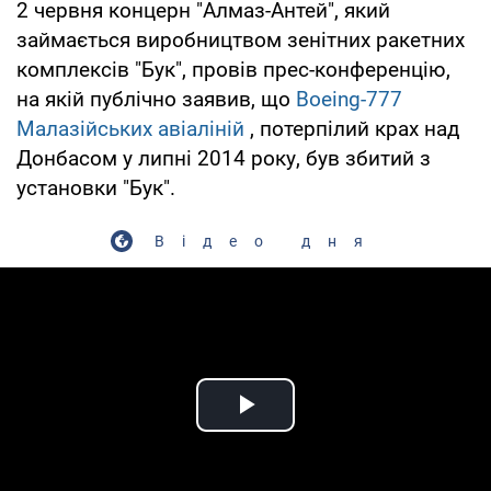
2 червня концерн "Алмаз-Антей", який
займається виробництвом зенітних ракетних
комплексів "Бук", провів прес-конференцію,
на якій публічно заявив, що
Boeing-777
Малазійських авіаліній
, потерпілий крах над
Донбасом у липні 2014 року, був збитий з
установки "Бук".
Відео дня
Play Video