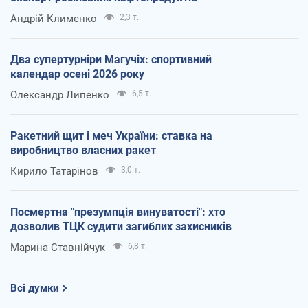
Андрій Клименко
2,3 т.
Два супертурніри Магучіх: спортивний
календар осені 2026 року
Олександр Липенко
6,5 т.
Ракетний щит і меч України: ставка на
виробництво власних ракет
Кирило Татарінов
3,0 т.
Посмертна "презумпція винуватості": хто
дозволив ТЦК судити загиблих захисників
Марина Ставнійчук
6,8 т.
Всі думки