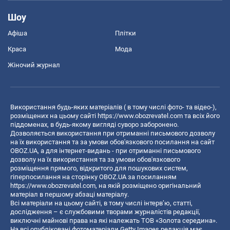
Шоу
Афіша
Плітки
Краса
Мода
Жіночий журнал
Використання будь-яких матеріалів ( в тому числі фото- та відео-),
розміщених на цьому сайті
https://www.obozrevatel.com
та всіх його
піддоменах, в будь-якому вигляді суворо заборонено.
Дозволяється використання при отриманні письмового дозволу
на їх використання та за умови обов'язкового посилання на сайт
OBOZ.UA, а для інтернет-видань - при отриманні письмового
дозволу на їх використання та за умови обов'язкового
розміщення прямого, відкритого для пошукових систем,
гіперпосилання на сторінку OBOZ.UA за посиланням
https://www.obozrevatel.com
, на якій розміщено оригінальний
матеріал в першому абзаці матеріалу.
Всі матеріали на цьому сайті, в тому числі інтерв’ю, статті,
дослідження – є службовими творами журналістів редакції,
виключні майнові права на які належать ТОВ «Золота середина».
На всі опубліковані фотоматеріали Getty Images редакція має