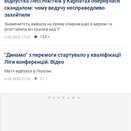
Відпустка Лесі Нікітюк у Карпатах обернулася
скандалом: чому ведучу несправедливо
захейтили
Знаменитість вийшла на пряму комунікацію в мережі та
розставила всі крапки над "і"
13,0 т.
6.08.2026 17:32
"Динамо" з перемоги стартувало у кваліфікації
Ліги конференцій. Відео
Матч відбувся в Любліні
2,1 т.
6.08.2026 21:56