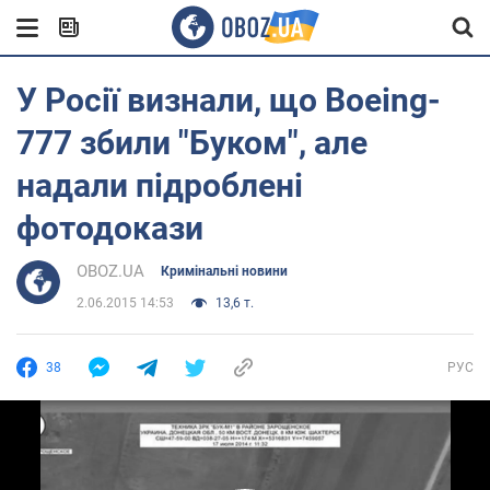
У Росії визнали, що Boeing-
777 збили "Буком", але
надали підроблені
фотодокази
OBOZ.UA
Кримінальні новини
2.06.2015 14:53
13,6 т.
38
РУС